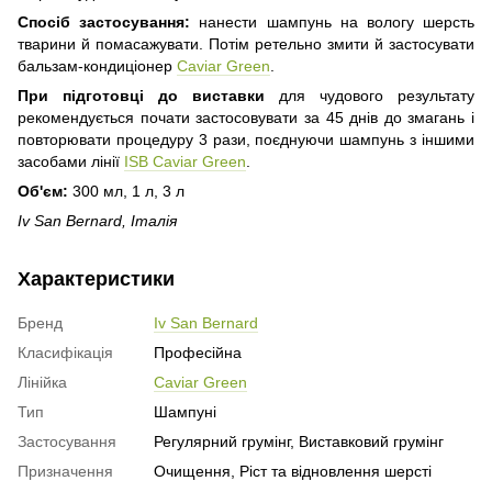
Спосіб застосування:
нанести шампунь на вологу шерсть
тварини й помасажувати. Потім ретельно змити й застосувати
бальзам-кондиціонер
Caviar Green
.
При підготовці до виставки
для чудового результату
рекомендується почати застосовувати за 45 днів до змагань і
повторювати процедуру 3 рази, поєднуючи шампунь з іншими
засобами лінії
ISB Caviar Green
.
Об'єм:
300 мл, 1 л, 3 л
Iv San Bernard, Італія
Характеристики
Бренд
Iv San Bernard
Класифікація
Професійна
Лінійка
Caviar Green
Тип
Шампуні
Застосування
Регулярний грумінг, Виставковий грумінг
Призначення
Очищення, Ріст та відновлення шерсті