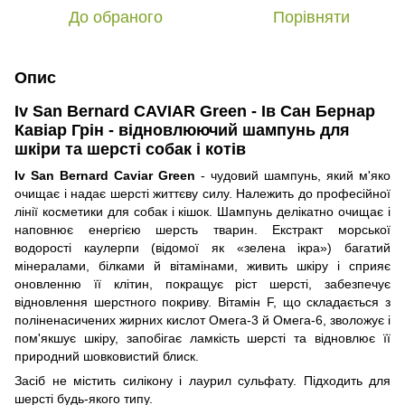
До обраного
Порівняти
Опис
Iv San Bernard CAVIAR Green - Ів Сан Бернар
Кавіар Грін - відновлюючий шампунь для
шкіри та шерсті собак і котів
Iv San Bernard Caviar Green
- чудовий шампунь, який м'яко
очищає і надає шерсті життєву силу. Належить до професійної
лінії косметики для собак і кішок. Шампунь делікатно очищає і
наповнює енергією шерсть тварин. Екстракт морської
водорості каулерпи (відомої як «зелена ікра») багатий
мінералами, білками й вітамінами, живить шкіру і сприяє
оновленню її клітин, покращує ріст шерсті, забезпечує
відновлення шерстного покриву. Вітамін F, що складається з
поліненасичених жирних кислот Омега-3 й Омега-6, зволожує і
пом'якшує шкіру, запобігає ламкість шерсті та відновлює її
природний шовковистий блиск.
Засіб не містить силікону і лаурил сульфату. Підходить для
шерсті будь-якого типу.