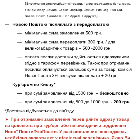
(
Виключення великогабаритні товари, наповнювачі для котів та корма
економ класу: Bavaro, Cookie, JosiDog, JosiCat, Fun Dog, Fun Cat,
Salutis, Bosch, Sanabelle, Bon Appetit, Happy life
)
Новою Поштою післяплата з передоплатою
мінімальна сума замовлення 500 грн.
мінімальна сума передоплати 300 грн. / для
великогабаритних товарів – 500 -2000 грн.
оплата послуг доставки здійснюється одержувачем
згідно з тарифом перевізника. Також при отриманні
посилки оплачується залишок суми за товар, комісія
Нової Пошти 2% від суми післяплати + 20 грн.
Кур'єром по Києву*
при сумі замовлення від 1500 грн. –
безкоштовно
при сумі замовлення від 800 до 1000 грн. -
200 грн.
*Доставка відбувається до під'їзду
► При отриманні замовлення перевіряйте одразу товар
на цілісність при кур'єрі, або не виходячи з відділення
Нової Пошти/УкрПошти. У разі виявлених пошкоджень
необхідно скласти акт у відділенні перевізника. Якщо Ви