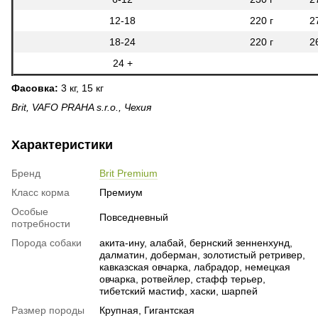
12-18
220 г
2
18-24
220 г
2
24 +
Фасовка:
3 кг, 15 кг
Brit, VAFO PRAHA s.r.o., Чехия
Характеристики
Бренд
Brit Premium
Класс корма
Премиум
Особые
Повседневный
потребности
Порода собаки
акита-ину, алабай, бернский зенненхунд,
далматин, доберман, золотистый ретривер,
кавказская овчарка, лабрадор, немецкая
овчарка, ротвейлер, стафф терьер,
тибетский мастиф, хаски, шарпей
Размер породы
Крупная, Гигантская