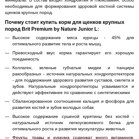
минералы. В состав входят хондроитин и глюкозамин, особо
необходимые для формирования здоровой костной системы
щенков крупных пород.
Почему стоит купить корм для щенков крупных
пород Brit Premium by Nature Junior L:
Высокое содержание мяса курицы - 45% для
оптимального развитие тела и роста мышц
Превосходный вкус корма гарантирует его хорошую
поедаемость
Коллаген, зеленые губчатые мидии и панцири
ракообразных - источник натуральных хондропротекторов
- для поддержания здорового развития суставов, скелета и
зубов. Натуральные хондропротекторы усваиваются и
действуют эффективнее по сравнению с синтетическими
Сбалансированное соотношение кальция и фосфора для
развития костей и зубов молодых собак
Высокое содержание сушеной курятины без костей -
натуральный источник легкоусвояемого белка для
оптимального роста и развития мускулатуры животных
Фрукты, травы и куркума содержат много витаминов,