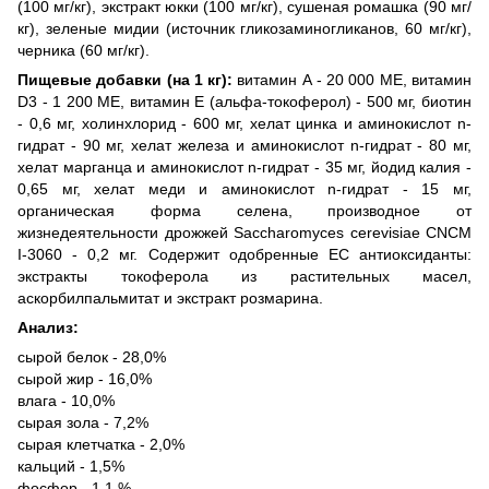
(100 мг/кг), экстракт юкки (100 мг/кг), сушеная ромашка (90 мг/
кг), зеленые мидии (источник гликозаминогликанов, 60 мг/кг),
черника (60 мг/кг).
Пищевые добавки (на 1 кг):
витамин А - 20 000 ME, витамин
D3 - 1 200 ME, витамин E (альфа-токоферол) - 500 мг, биотин
- 0,6 мг, холинхлорид - 600 мг, хелат цинка и аминокислот n-
гидрат - 90 мг, хелат железа и аминокислот n-гидрат - 80 мг,
хелат марганца и аминокислот n-гидрат - 35 мг, йодид калия -
0,65 мг, хелат меди и аминокислот n-гидрат - 15 мг,
органическая форма селена, производное от
жизнедеятельности дрожжей Saccharomyces cerevisiae CNCM
I-3060 - 0,2 мг. Содержит одобренные ЕС антиоксиданты:
экстракты токоферола из растительных масел,
аскорбилпальмитат и экстракт розмарина.
Анализ:
сырой белок - 28,0%
сырой жир - 16,0%
влага - 10,0%
сырая зола - 7,2%
сырая клетчатка - 2,0%
кальций - 1,5%
фосфор - 1,1 %