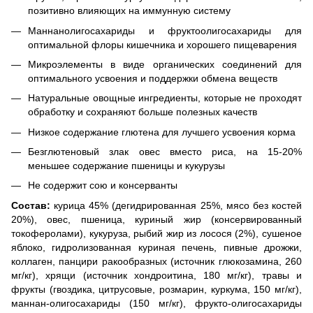
позитивно влияющих на иммунную систему
Маннанолигосахариды и фруктоолигосахариды для
оптимальной флоры кишечника и хорошего пищеварения
Микроэлементы в виде органических соединений для
оптимального усвоения и поддержки обмена веществ
Натуральные овощные ингредиенты, которые не проходят
обработку и сохраняют больше полезных качеств
Низкое содержание глютена для лучшего усвоения корма
Безглютеновый злак овес вместо риса, на 15-20%
меньшее содержание пшеницы и кукурузы
Не содержит сою и консерванты
Состав:
курица 45% (дегидрированная 25%, мясо без костей
20%), овес, пшеница, куриный жир (консервированный
токоферолами), кукуруза, рыбий жир из лосося (2%), сушеное
яблоко, гидролизованная куриная печень, пивные дрожжи,
коллаген, панцири ракообразных (источник глюкозамина, 260
мг/кг), хрящи (источник хондроитина, 180 мг/кг), травы и
фрукты (гвоздика, цитрусовые, розмарин, куркума, 150 мг/кг),
маннан-олигосахариды (150 мг/кг), фрукто-олигосахариды