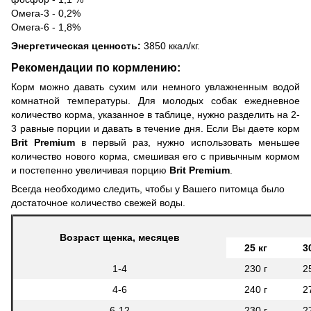
Омега-3 - 0,2%
Омега-6 - 1,8%
Энергетическая ценность:
3850 ккал/кг.
Рекомендации по кормлению:
Корм можно давать сухим или немного увлажненным водой
комнатной температуры. Для молодых собак ежедневное
количество корма, указанное в таблице, нужно разделить на 2-
3 равные порции и давать в течение дня. Если Вы даете корм
Brit Premium
в первый раз, нужно использовать меньшее
количество нового корма, смешивая его с привычным кормом
и постепенно увеличивая порцию
Brit Premium
.
Всегда необходимо следить, чтобы у Вашего питомца было
достаточное количество свежей воды.
Возраст щенка, месяцев
25 кг
3
1-4
230 г
2
4-6
240 г
2
6-12
230 г
2