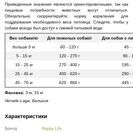
Приведенные значения являются ориентировочными, так как
пищевые потребности животных могут отличаться.
Обязательно скорректируйте норму кормления для
поддержания необходимого веса питомца. Следите, чтобы у
собаки всегда был доступ к свежей питьевой воде.
Вес собаки/кг
Для пожилых собак/г
Для собак с л
больше 5 кг
60 - 120 г
45 - 
5 - 15 кг
120 - 270 г
90 - 
15 - 25 кг
270 - 400 г
195 - 
25 - 45 кг
400 - 620 г
290 - 
45 - 70 кг
620 - 860 г
445 - 
Фасовка:
3 кг, 15 кг
Versele-Laga, Бельгия
Характеристики
Бренд
Happy Life