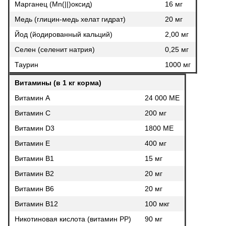
Марганец (Mn(||)оксид)
16 мг
Медь (глицин-медь хелат гидрат)
20 мг
Йод (йодированный кальций)
2,00 мг
Селен (селенит натрия)
0,25 мг
Таурин
1000 мг
Витамины (в 1 кг корма)
Витамин А
24 000 МЕ
Витамин С
200 мг
Витамин D3
1800 МЕ
Витамин Е
400 мг
Витамин В1
15 мг
Витамин В2
20 мг
Витамин В6
20 мг
Витамин В12
100 мкг
Никотиновая кислота (витамин РР)
90 мг