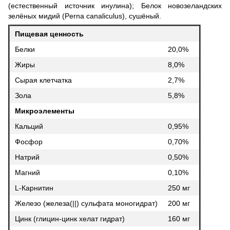
(естественный источник инулина); Белок новозеландских
зелёных мидий (Perna canaliculus), сушёный.
Пищевая ценность
Белки
20,0%
Жиры
8,0%
Сырая клетчатка
2,7%
Зола
5,8%
Микроэлементы
Кальций
0,95%
Фосфор
0,70%
Натрий
0,50%
Магний
0,10%
L-Карнитин
250 мг
Железо (железа(||) сульфата моногидрат)
200 мг
Цинк (глицин-цинк хелат гидрат)
160 мг