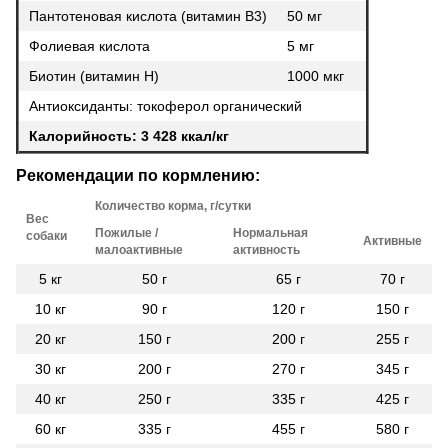
Пантотеновая кислота (витамин В3)
50 мг
Фолиевая кислота
5 мг
Биотин (витамин Н)
1000 мкг
Антиоксиданты: токоферол органический
Калорийность: 3 428 ккал/кг
Рекомендации по кормлению:
Количество корма, г/сутки
Вес
Пожилые /
Нормальная
собаки
Активные
малоактивные
активность
5 кг
50 г
65 г
70 г
10 кг
90 г
120 г
150 г
20 кг
150 г
200 г
255 г
30 кг
200 г
270 г
345 г
40 кг
250 г
335 г
425 г
60 кг
335 г
455 г
580 г