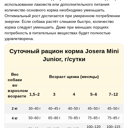
использовании лакомств или дополнительного питания
количество основного корма необходимо уменьшить.
Оптимальный рост достигается при умеренном потреблении
энергии. Если собака растёт слишком быстро, количество
корма следует уменьшить. Даже при меньших порциях
потребность в питательных веществах будет полностью
удовлетворена.
Суточный рацион корма Josera Mini
Junior, г/сутки
Вес
Возраст щенка (месяцы)
собаки
во
взрослом
1,5–2
3
4
5–6
7–12
возрасте
2 кг
30–40 г
40–45 г
40–50 г
45–50 г
45–50 г
50–60 г
65–80 г
70–85 г
75–85 г
75–85 г
4 кг
100–120
100–115