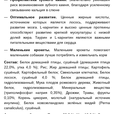
риск возникновения зубного камня, благодаря усиленному
связыванию кальция в слюне
Оптимальное развитие.
Ценные жирные кислоты,
источником которых является лосось, поддерживают
развитие мозга. L-карнитин и высоко ценные протеины
способствуют развитию крепкой мускулатуры с низкой
долей жира. Таурин и L-карнитин являются важными
питательными веществами для сердца
Маленькие крокеты.
Маленькие крокеты помогают
маленьким собакам лучше потреблять и измельчать корм
Состав:
Белок домашней птицы, сушёный (домашняя птица
22,0%, утка 4,0 %); Рис; Жир домашней птицы; Картофель
сушёный; Картофельный белок; Свекольная клетчатка; Белок
лосося, сушёный 4,0 %; Белок домашней птицы,
гидролизованный; Мука плодов рожкового дерева; Животный
белок, гидролизованный; Минеральные вещества
(триполифосфат натрия 0,35%); Дрожжи; Травы, фрукты
0,10%; Корень цикория, молотый (натуральный источник
инулина); Белок новозеландских зелёных мидий (Perna
canaliculus), сушёный.