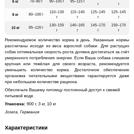
70–90 г
90–105 г
95–115 г
6 кг
г
г
110–130
115–140
125–145
125–145
80–100 г
8 кг
г
г
г
г
130–150
140–165
145–170
150–170
95–120 г
10 кг
г
г
г
г
Рекомендуемое количество корма в день. Указанные нормы
рассчитаны исходя из веса взрослой собаки. Для растущих
собак оптимальная скорость роста должна достигаться за счёт
умеренного потребления энергии. Если Ваша собака слишком
крупная или тяжёлая для своего возраста, рекомендуется
уменьшить количество корма. Достаточное обеспечение
организма питательными веществами гарантируется даже
при небольшом количестве рациона.
Обеспечьте Вашему питомцу постоянный доступ к свежей
питьевой воде.
Упаковка:
900 г, 3 кг, 10 кг
Josera, Германия
Характеристики