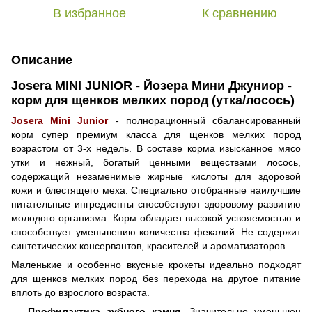
В избранное
К сравнению
Описание
Josera MINI JUNIOR - Йозера Мини Джуниор -
корм для щенков мелких пород (утка/лосось)
Josera Mini Junior
- полнорационный сбалансированный
корм супер премиум класса для щенков мелких пород
возрастом от 3-х недель. В составе корма изысканное мясо
утки и нежный, богатый ценными веществами лосось,
содержащий незаменимые жирные кислоты для здоровой
кожи и блестящего меха. Специально отобранные наилучшие
питательные ингредиенты способствуют здоровому развитию
молодого организма. Корм обладает высокой усвояемостью и
способствует уменьшению количества фекалий. Не содержит
синтетических консервантов, красителей и ароматизаторов.
Маленькие и особенно вкусные крокеты идеально подходят
для щенков мелких пород без перехода на другое питание
вплоть до взрослого возраста.
Профилактика зубного камня.
Значительно уменьшен