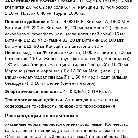
Аналитический состав:
Протеин 29,0 %; Жир 18,0 %; Сырая
клетчатка 2,0 %; Сырая зола 6,7 %; Кальций 1,40 %; Фосфор
1,10 %; Натрий 0,40 %; Таурин 1000 мг.
Пищевые добавки в 1 кг:
24 000 М.Е. Витамин А; 1800 М.Е.
Витамин D3; 220 мг Витамин E; 200 мг витамина C (в форме
аскорбилмонофосфата, кальциево-натриевой соли); 15 мг
Витамин B1; 20 мг Витамин B2; 20 мг Витамин B6; 100 мкг
Витамин B12; 50 мг Кальций-D-пантотенат; 90 мг
Ниацинамид; 5 мг Фолиевая кислота; 1000 мкг Биотин; 200 мг
L-карнитин; 110 мг Железо (сульфат железа (II), моногидрат);
130 мг Цинк (глицин-хелат цинка гидрат (твёрдый)); 10,00 мг
Марганец (оксид марганца (II)); 13,00 мг Медь (медь (II)-
глицин-хелат-гидрат (твёрдый)); 1,50 мг Йод (йодат кальция,
безводный); 0,10 мг Селен (селенит натрия).
Энергетическая ценность:
16.0 КДж/кг, 3819 Ккал/кг.
Технологические добавки:
Антиоксиданты: экстракты,
содержащие токоферолы природного происхождения.
Рекомендации по кормлению:
Указанные нормы являются ориентировочными. Количество
корма зависит от индивидуальных потребностей животного.
Обеспечьте постоянный доступ к свежей питьевой воде. При