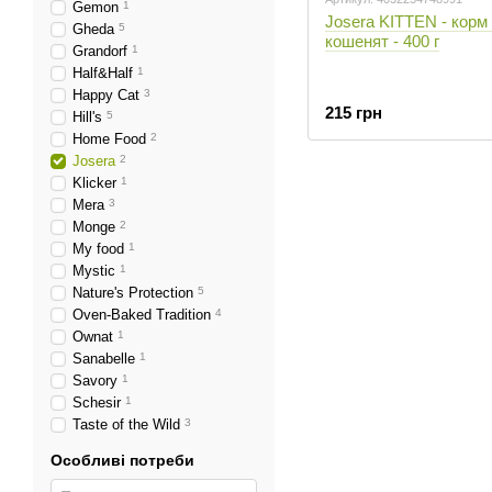
Gemon
1
Josera KITTEN - корм
Gheda
5
кошенят - 400 г
Grandorf
1
Half&Half
1
Happy Cat
3
215 грн
Hill's
5
Home Food
2
Josera
2
Klicker
1
Mera
3
Monge
2
My food
1
Mystic
1
Nature's Protection
5
Oven-Baked Tradition
4
Ownat
1
Sanabelle
1
Savory
1
Schesir
1
Taste of the Wild
3
Особливі потреби