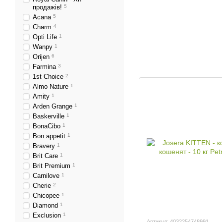
продажів!
5
Acana
5
Charm
4
Opti Life
1
Wanpy
1
Orijen
6
Farmina
3
1st Choice
2
Almo Nature
1
Amity
1
Arden Grange
1
Baskerville
1
BonaCibo
1
Bon appetit
1
Bravery
1
Brit Care
1
Brit Premium
1
Carnilove
1
Cherie
2
Chicopee
1
Diamond
1
Exclusion
1
Артикул: 4032254748991