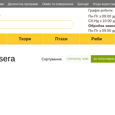
ами
Дисконтна програма
Обмін та повернення
Бренди
Угода користув
Графік роботи:
в
Пн-Пт з 09:00 д
Сб-Нд з 10:00 д
Обробка замо
Пн-Пт з 09:00 д
Тхори
Птахи
Риби
sera
спочатку нові
за популярні
Сортування: