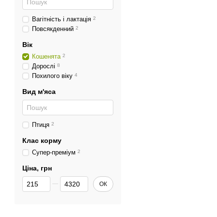
Вагітність і лактація
2
Повсякденний
2
Вік
Кошенята
2
Дорослі
8
Похилого віку
4
Вид м'яса
Птиця
2
Клас корму
Супер-преміум
2
Ціна, грн
Від Ціна, грн
До Ціна, грн
ОК