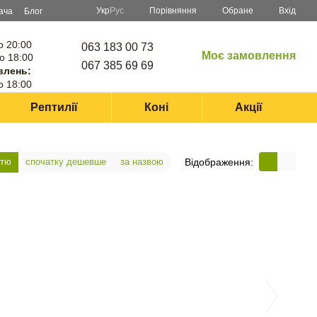
Порівняння
Укр
Рус
Обране
Вхід
ача
Блог
о 20:00
063 183 00 73
Моє замовлення
о 18:00
067 385 69 69
влень:
о 18:00
Рептилії
Коні
Акції
Відображення:
стю
спочатку дешевше
за назвою