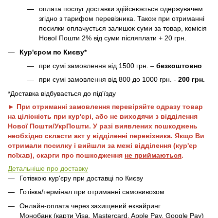
оплата послуг доставки здійснюється одержувачем
згідно з тарифом перевізника. Також при отриманні
посилки оплачується залишок суми за товар, комісія
Нової Пошти 2% від суми післяплати + 20 грн.
Кур'єром по Києву*
при сумі замовлення від 1500 грн. –
безкоштовно
при сумі замовлення від 800 до 1000 грн. -
200 грн.
*Доставка відбувається до під'їзду
► При отриманні замовлення перевіряйте одразу товар
на цілісність при кур'єрі, або не виходячи з відділення
Нової Пошти/УкрПошти. У разі виявлених пошкоджень
необхідно скласти акт у відділенні перевізника. Якщо Ви
отримали посилку і вийшли за межі відділення (кур'єр
поїхав), скарги про пошкодження
не приймаються
.
Детальніше про доставку
Готівкою кур'єру при доставці по Києву
Готівка/термінал при отриманні самовивозом
Онлайн-оплата через захищений еквайринг
Монобанк (карти Visa, Mastercard, Apple Pay, Google Pay)