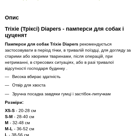
Опис
Trixie (Тріксі) Diapers - памперси для собак і
цуценят
Памперси для собак Trixie Diapers
рекомендується
застосовувати в період тічки, в тривалій поїздці, для догляду за
старими або хворими тваринами, після операцій, при
нетриманні, в стресових ситуаціях, або в разі тривалої
відсутності господаря будинку .
Висока вбирає здатність
Отвір для хвоста
Зручна посадка завдяки гумці і застібок-липучкам
Розміри:
XS-S
- 20-28 см
S-M
- 28-40 см
M
- 32-48 см
M-L
- 36-52 см
L
- 38-56 см