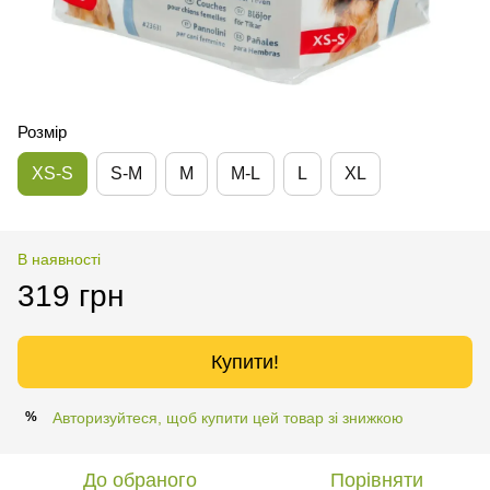
Розмір
XS-S
S-M
M
M-L
L
XL
В наявності
319 грн
Купити!
Авторизуйтеся, щоб купити цей товар зі знижкою
%
До обраного
Порівняти