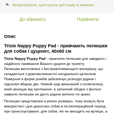
Авторизуйтеся, щоб купити цей товар зі знижкою
%
До обраного
Порівняти
Опис
Trixie Nappy Puppy Pad - привчають пелюшки
для собак і цуценят, 40х60 см
Trixie Nappy Puppy Pad
- практичні пелюшки для швидкого і
надійного привчання Вашого цуценя до туалету.
Пелюшки виготовлені з бистровпітивающего матеріалу, що
складається з довговолокнистої натуральної целюлози.
Поверхня в формі ромбів забезпечує розподіл рідини і
підсилює вбирає дію. Нижній шар виконаний з поліетилену,
який захищає від протікання, а запаяний ободок з фольги
навколо пелюшки не дасть рідини витекти по краях.
Пелюшки представлені в різних розмірах, тому можуть бути
використані і для дорослих собак в післяопераційний період,
при транспортуванні; для собак, які не виходять на вулицю, а