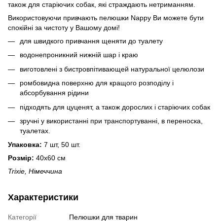
також для старіючих собак, які страждають нетриманням.
Використовуючи привчають пелюшки Nappy Ви можете бути
спокійні за чистоту у Вашому домі!
для швидкого привчання щеняти до туалету
водонепроникний нижній шар і краю
виготовлені з бистровпітивающей натуральної целюлози
ромбовидна поверхню для кращого розподілу і
абсорбування рідини
підходять для цуценят, а також дорослих і старіючих собак
зручні у використанні при транспортуванні, в переноска,
туалетах.
Упаковка:
7 шт, 50 шт.
Розмір:
40х60 см
Trixie, Німеччина
Характеристики
Категорії
Пелюшки для тварин