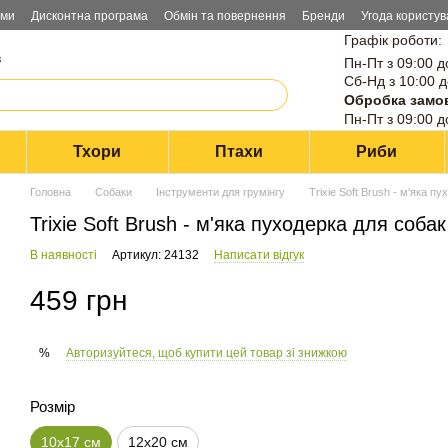
ами
Дисконтна програма
Обмін та повернення
Бренди
Угода користув
Графік роботи:
в
Пн-Пт з 09:00 д
Сб-Нд з 10:00 д
Обробка замо
Пн-Пт з 09:00 д
Тхори
Птахи
Риби
Головна
Собаки
Інструменти для грумінгу
Trixie Soft Brush - м'яка п
Trixie Soft Brush - м'яка пуходерка для собак
В наявності
Артикул: 24132
Написати відгук
459 грн
Авторизуйтеся, щоб купити цей товар зі знижкою
%
Розмір
10х17 см
12х20 см