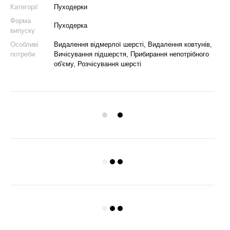
Категорії
Пуходерки
Форма
Пуходерка
випуску
Особливі
Видалення відмерлої шерсті, Видалення ковтунів,
потреби
Вичісування підшерстя, Прибирання непотрібного
об'єму, Розчісування шерсті