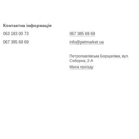
Контактна інформація
063 183 00 73
067 385 69 69
067 385 69 69
info@petmarket.ua
Петропавлівська Борщагівка, вул.
Соборна, 2-А
Мапа проїзду