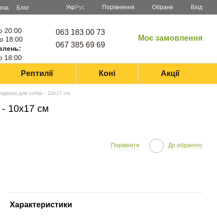
Порівняння
Укр
Рус
Обране
Вхід
ача
Блог
о 20:00
063 183 00 73
Моє замовлення
о 18:00
067 385 69 69
влень:
о 18:00
Рептилії
Коні
Акції
уходерка для собак - 10х17 см
 - 10х17 см
Порівняти
До обраного
Характеристики