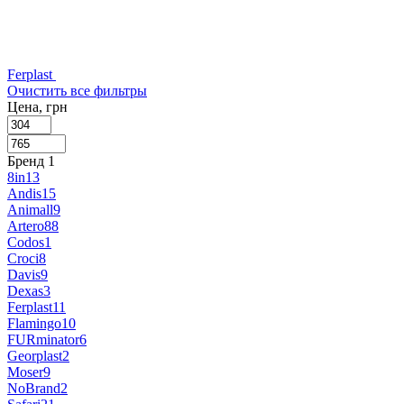
Ferplast
Очистить все фильтры
Цена, грн
Бренд
‍
1
8in1
3
Andis
15
Animall
9
Artero
88
Codos
1
Croci
8
Davis
9
Dexas
3
Ferplast
11
Flamingo
10
FURminator
6
Georplast
2
Moser
9
NoBrand
2