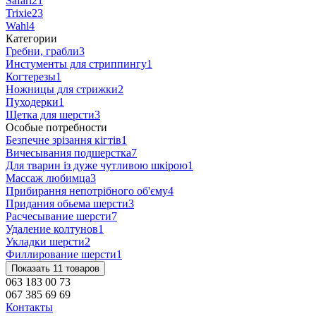
Safari
21
Trixie
23
Wahl
4
Категории
Гребни, грабли
3
Инстументы для стриппингу
1
Когтерезы
1
Ножницы для стрижки
2
Пуходерки
1
Щетка для шерсти
3
Особые потребности
Безпечне зрізання кігтів
1
Вичесывания подшерстка
7
Для тварин із дуже чутливою шкірою
1
Массаж любимца
3
Прибирання непотрібного об'єму
4
Придания обьема шерсти
3
Расчесывание шерсти
7
Удаление колтунов
1
Укладки шерсти
2
Филлирование шерсти
1
Показать 11 товаров
063 183 00 73
067 385 69 69
Контакты