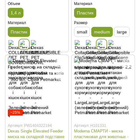
Объем
Материал
1,4 л
Пластик
Материал
Размер
Пластик
small
medium
large
−25%
Артикул: PW1404322194
Артикул: H101331
Dexas Single Elevated Feeder
Moderna СМАРТИ - миска
миска на складной подставке
пластиковая для животных -