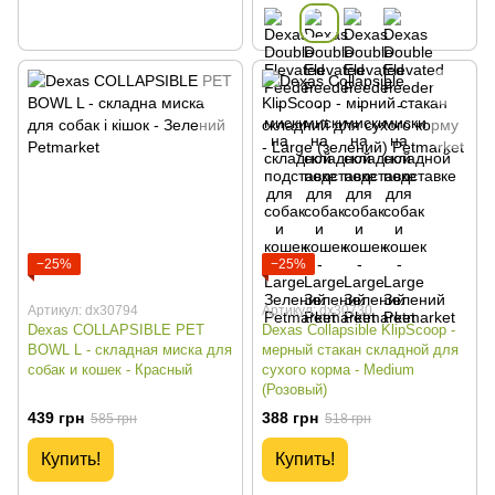
−25%
−25%
Артикул: dx30794
Артикул: dx30730
Dexas COLLAPSIBLE PET
Dexas Collapsible KlipScoop -
BOWL L - складная миска для
мерный стакан складной для
собак и кошек - Красный
сухого корма - Medium
(Розовый)
439 грн
388 грн
585 грн
518 грн
Купить!
Купить!