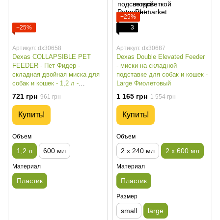
−25%
−25%
3
Артикул: dx30658
Артикул: dx30687
Dexas COLLAPSIBLE PET
Dexas Double Elevated Feeder
FEEDER - Пет Фидер -
- миски на складной
складная двойная миска для
подставке для собак и кошек -
собак и кошек - 1,2 л -
Large Фиолетовый
зеленый
721 грн
1 165 грн
961 грн
1 554 грн
Купить!
Купить!
Объем
Объем
1,2 л
600 мл
2 х 240 мл
2 х 600 мл
Материал
Материал
Пластик
Пластик
Размер
small
large