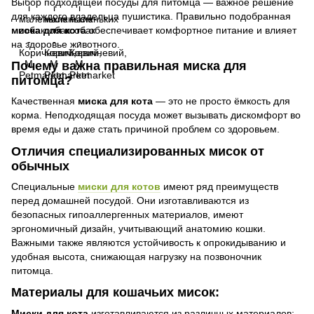
Выбор подходящей посуды для питомца — важное решение
для каждого владельца пушистика. Правильно подобранная
миска для кота
обеспечивает комфортное питание и влияет
на здоровье животного.
Почему важна правильная миска для
питомца?
Качественная
миска для кота
— это не просто ёмкость для
корма. Неподходящая посуда может вызывать дискомфорт во
время еды и даже стать причиной проблем со здоровьем.
Отличия специализированных мисок от
обычных
Специальные
миски для котов
имеют ряд преимуществ
перед домашней посудой. Они изготавливаются из
безопасных гипоаллергенных материалов, имеют
эргономичный дизайн, учитывающий анатомию кошки.
Важными также являются устойчивость к опрокидыванию и
удобная высота, снижающая нагрузку на позвоночник
питомца.
Материалы для кошачьих мисок:
Миски для кота
изготавливаются из различных материалов: