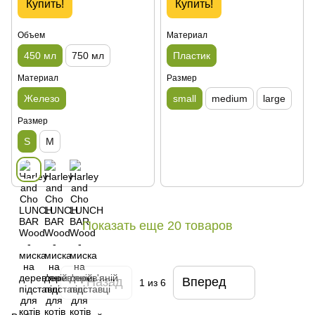
Купить!
Купить!
Объем
Материал
450 мл
750 мл
Пластик
Материал
Размер
Железо
small
medium
large
Размер
S
M
Показать еще 20 товаров
Назад
Вперед
1
из 6