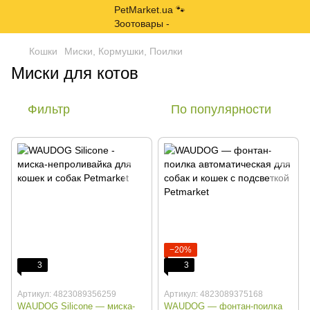
Кошки
Миски, Кормушки, Поилки
Миски для котов
Фильтр
По популярности
−20%
3
3
Артикул: 4823089356259
Артикул: 4823089375168
WAUDOG Silicone — миска-
WAUDOG — фонтан-поилка