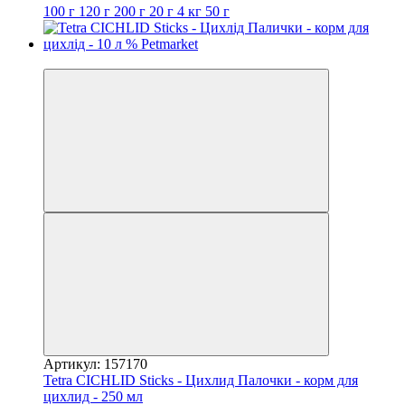
100 г
120 г
200 г
20 г
4 кг
50 г
3
Артикул: 157170
Tetra CICHLID Sticks - Цихлид Палочки - корм для
цихлид - 250 мл