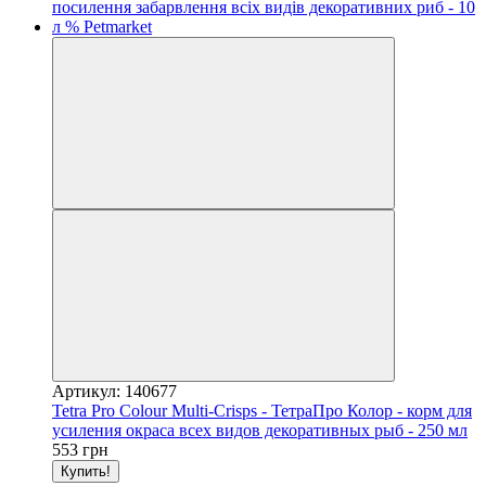
Артикул: 140677
Tetra Pro Colour Multi-Crisps - ТетраПро Колор - корм для
усиления окраса всех видов декоративных рыб - 250 мл
553 грн
Купить!