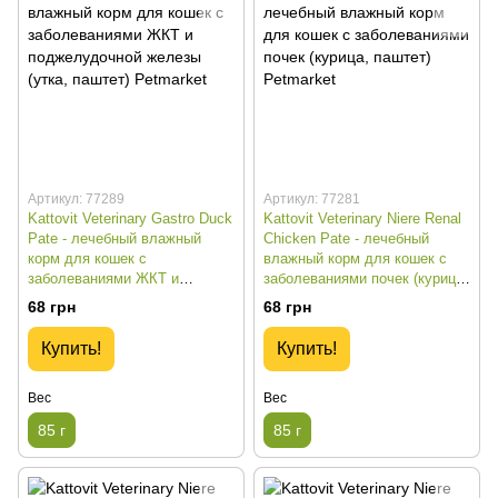
Артикул: 77289
Артикул: 77281
Kattovit Veterinary Gastro Duck
Kattovit Veterinary Niere Renal
Pate - лечебный влажный
Chicken Pate - лечебный
корм для кошек с
влажный корм для кошек с
заболеваниями ЖКТ и
заболеваниями почек (курица,
поджелудочной железы (утка,
паштет) - 85 г
68 грн
68 грн
паштет) - 85 г
Купить!
Купить!
Вес
Вес
85 г
85 г