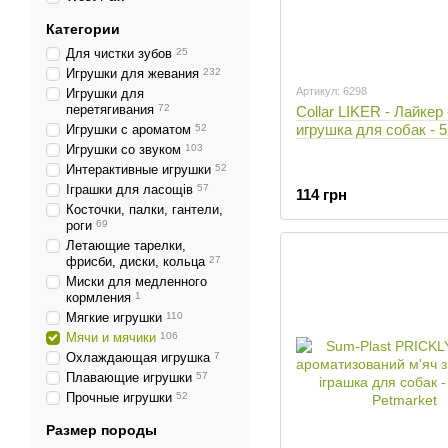
Категории
Для чистки зубов
25
Игрушки для жевания
232
Артикул: 6298
Игрушки для
перетягивания
72
Collar LIKER - Лайкер 
игрушка для собак - 5
Игрушки с ароматом
52
Игрушки со звуком
103
Интерактивные игрушки
52
Іграшки для ласощів
57
114 грн
Косточки, палки, гантели,
роги
69
Летающие тарелки,
фрисби, диски, кольца
27
Миски для медленного
кормления
1
Мягкие игрушки
110
Мячи и мячики
106
Охлаждающая игрушка
7
Плавающие игрушки
57
Прочные игрушки
52
Размер породы