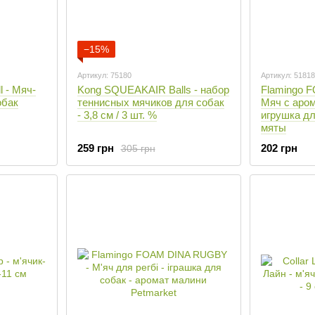
−15%
Артикул: 75180
Артикул: 5181
 - Мяч-
Kong SQUEAKAIR Balls - набор
Flamingo 
обак
теннисных мячиков для собак
Мяч с аром
- 3,8 см / 3 шт. %
игрушка дл
мяты
259 грн
202 грн
305 грн