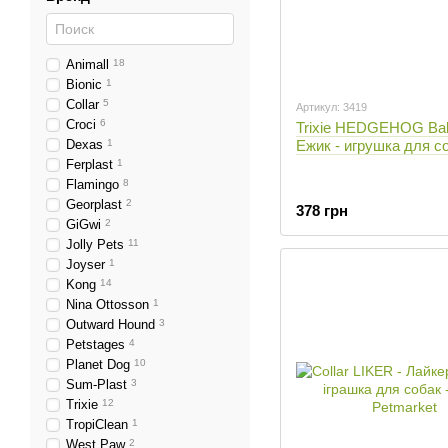
Animall
18
Bionic
1
Collar
5
Артикул: 3419
Croci
6
Trixie HEDGEHOG Ball
Dexas
1
Ежик - игрушка для с
Ferplast
1
Flamingo
8
Georplast
2
378 грн
GiGwi
2
Jolly Pets
11
Joyser
1
Kong
14
Nina Ottosson
1
Outward Hound
3
Petstages
4
Planet Dog
10
Sum-Plast
3
Trixie
12
TropiClean
1
West Paw
2