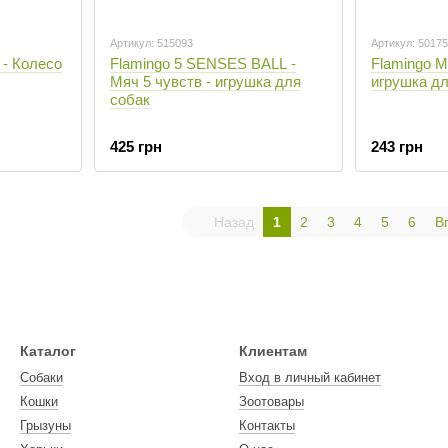
Артикул: 515093
Артикул: 5017
 - Колесо
Flamingo 5 SENSES BALL -
Flamingo 
Мяч 5 чувств - игрушка для
игрушка дл
собак
425 грн
243 грн
Назад
1
2
3
4
5
6
В
Каталог
Клиентам
Собаки
Вход в личный кабинет
Кошки
Зоотовары
Грызуны
Контакты