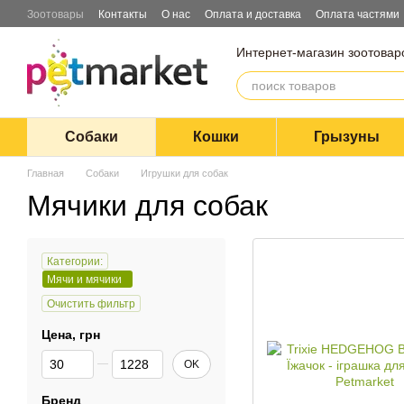
Перейти к основному контенту
Зоотовары
Контакты
О нас
Оплата и доставка
Оплата частями
Блог
Договор оферты
Интернет-магазин зоотовар
Собаки
Кошки
Грызуны
Главная
Собаки
Игрушки для собак
Мячики для собак
Категории:
Мячи и мячики
Очистить фильтр
Цена, грн
От Цена, грн
До Цена, грн
OK
Бренд