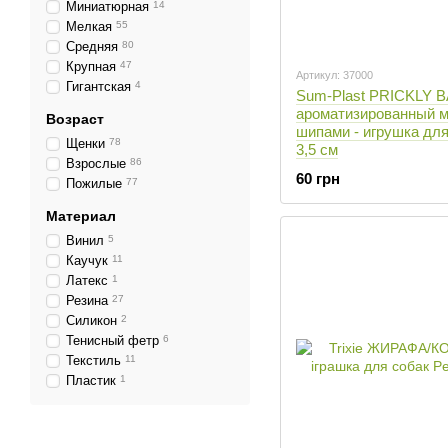
Миниатюрная
14
Мелкая
55
Средняя
80
Крупная
47
Артикул: 37000
Гигантская
4
Sum-Plast PRICKLY B
ароматизированный м
Возраст
шипами - игрушка для
Щенки
78
3,5 см
Взрослые
86
60 грн
Пожилые
77
Материал
Винил
5
Каучук
11
Латекс
1
Резина
27
Силикон
2
Тенисный фетр
6
Текстиль
11
Пластик
1