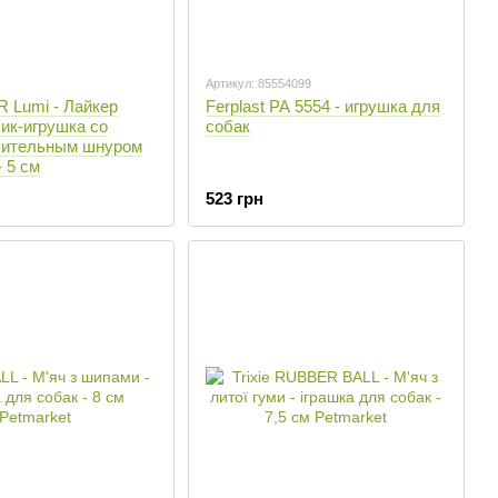
Артикул: 85554099
ER Lumi - Лайкер
Ferplast PA 5554 - игрушка для
ик-игрушка со
собак
пительным шнуром
- 5 см
523 грн