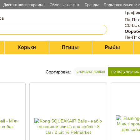
Дисконтная программа
Обмен и возврат
Бренды
Пользовательское 
График
ов
Пн-Пт с
Сб-Вс с
Обрабо
Пн-Пт с
Хорьки
Птицы
Рыбы
сначала новые
по популярнос
Сортировка: