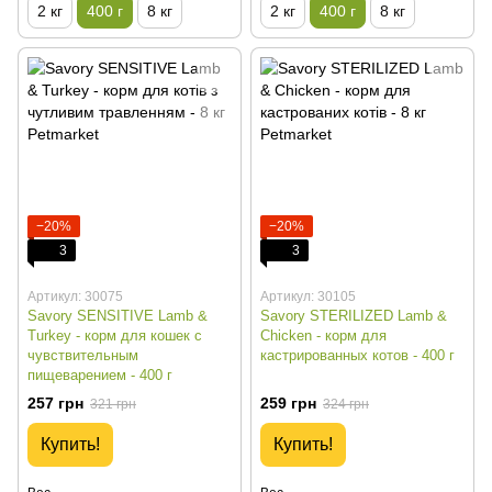
2 кг
400 г
8 кг
2 кг
400 г
8 кг
−20%
−20%
3
3
Артикул: 30075
Артикул: 30105
Savory SENSITIVE Lamb &
Savory STERILIZED Lamb &
Turkey - корм для кошек с
Chicken - корм для
чувствительным
кастрированных котов - 400 г
пищеварением - 400 г
257 грн
259 грн
321 грн
324 грн
Купить!
Купить!