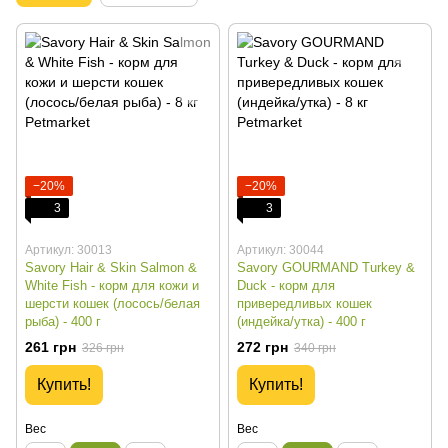
−20%
−20%
3
3
Артикул: 30013
Артикул: 30044
Savory Hair & Skin Salmon &
Savory GOURMAND Turkey &
White Fish - корм для кожи и
Duck - корм для
шерсти кошек (лосось/белая
привередливых кошек
рыба) - 400 г
(индейка/утка) - 400 г
261 грн
272 грн
326 грн
340 грн
Купить!
Купить!
Вес
Вес