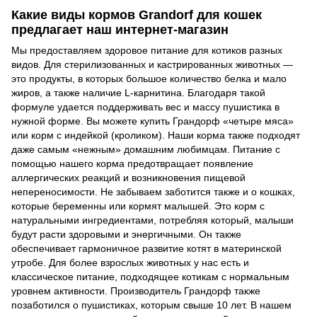
Какие виды кормов Grandorf для кошек
предлагает наш интернет-магазин
Мы предоставляем здоровое питание для котиков разных
видов. Для стерилизованных и кастрированных животных —
это продукты, в которых большое количество белка и мало
жиров, а также наличие L-карнитина. Благодаря такой
формуле удается поддерживать вес и массу пушистика в
нужной форме. Вы можете купить Грандорф «четыре мяса»
или корм с индейкой (кроликом). Наши корма также подходят
даже самым «нежным» домашним любимцам. Питание с
помощью нашего корма предотвращает появление
аллергических реакций и возникновения пищевой
непереносимости. Не забываем заботится также и о кошках,
которые беременны или кормят малышей. Это корм с
натуральными ингредиентами, потребляя который, малыши
будут расти здоровыми и энергичными. Он также
обеспечивает гармоничное развитие котят в материнской
утробе. Для более взрослых животных у нас есть и
классическое питание, подходящее котикам с нормальным
уровнем активности. Производитель Грандорф также
позаботился о пушистиках, которым свыше 10 лет. В нашем