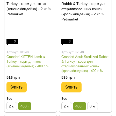
3
3
Артикул: 81140
Артикул: 82540
Grandorf KITTEN Lamb &
Grandorf Adult Sterilized Rabbit
Turkey - корм для котят
& Turkey - корм для
(ягненок/индейка) - 400 г %
стерилизованных кошек
(кролик/индейка) - 400 г %
516 грн
535 грн
Купить!
Купить!
Вес
Вес
2 кг
400 г
2 кг
400 г
8 кг