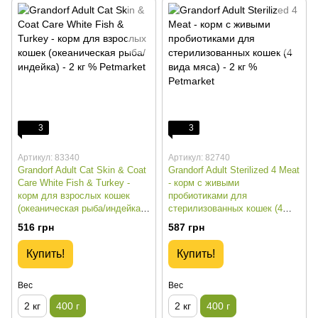
3
3
Артикул: 83340
Артикул: 82740
Grandorf Adult Cat Skin & Coat
Grandorf Adult Sterilized 4 Meat
Care White Fish & Turkey -
- корм с живыми
корм для взрослых кошек
пробиотиками для
(океаническая рыба/индейка) -
стерилизованных кошек (4
400 г %
вида мяса) - 400 г %
516 грн
587 грн
Купить!
Купить!
Вес
Вес
2 кг
400 г
2 кг
400 г