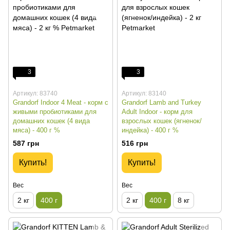
3
3
Артикул: 83740
Артикул: 83140
Grandorf Indoor 4 Meat - корм с
Grandorf Lamb and Turkey
живыми пробиотиками для
Adult Indoor - корм для
домашних кошек (4 вида
взрослых кошек (ягненок/
мяса) - 400 г %
индейка) - 400 г %
587 грн
516 грн
Купить!
Купить!
Вес
Вес
2 кг
400 г
2 кг
400 г
8 кг