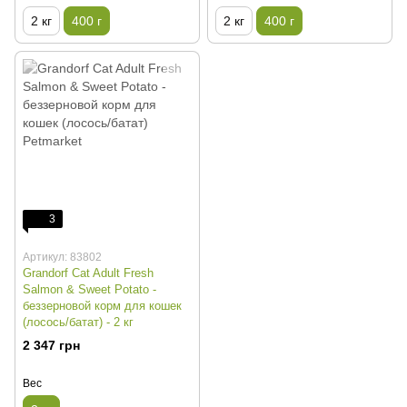
2 кг
400 г
2 кг
400 г
3
Артикул: 83802
Grandorf Cat Adult Fresh
Salmon & Sweet Potato -
беззерновой корм для кошек
(лосось/батат) - 2 кг
2 347 грн
Вес