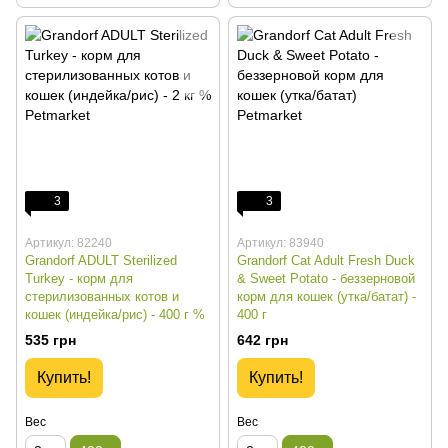
3
3
Артикул: 82240
Артикул: 83940
Grandorf ADULT Sterilized
Grandorf Cat Adult Fresh Duck
Turkey - корм для
& Sweet Potato - беззерновой
стерилизованных котов и
корм для кошек (утка/батат) -
кошек (индейка/рис) - 400 г %
400 г
535 грн
642 грн
Купить!
Купить!
Вес
Вес