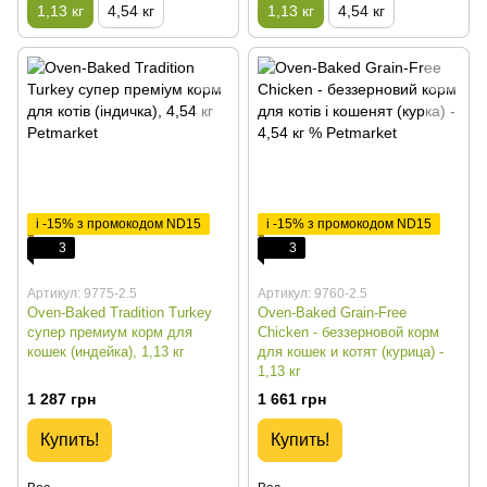
1,13 кг
4,54 кг
1,13 кг
4,54 кг
і -15% з промокодом ND15
і -15% з промокодом ND15
3
3
Артикул: 9775-2.5
Артикул: 9760-2.5
Oven-Baked Tradition Turkey
Oven-Baked Grain-Free
супер премиум корм для
Chicken - беззерновой корм
кошек (индейка), 1,13 кг
для кошек и котят (курица) -
1,13 кг
1 287 грн
1 661 грн
Купить!
Купить!