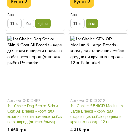
Купить!
Купить!
Вес
Вес
11 кг
2кг
4,5 кг
11 кг
5 кг
Артикул: ФЧССЯР2
Артикул: ФЧСССК12
1st Choice Dog Senior Skin &
1st Choice SENIOR Medium &
Coat All Breeds - корм для
Large Breeds - корм для
кожи и шерсти пожилых собак
стареющих собак средних и
всех пород (ягненок/рыба) - 2
крупных пород - 12 кг
кг
1 060 грн
4 318 грн