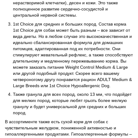
нерастворимой клетчатки), десен и кожи. Это также
полноценное развитие сердечно-сосудистой и
центральной нервной системы.
1st Choice для средних и больших пород. Состав корма
1st Choice для собак может быть разным – все зависит от
вида диеты. Но в любом случае это высококачественная и
идеально сбалансированная формула для домашних
питомцев, адаптированная под их потребности. Они
стимулируют жевательный рефлекс, а также способствуют
длительному и медленному пережевыванию корма. Вы
можете заказать питание Weight Control Medium & Large
или другой подобный продукт. Скорее всего вашему
четвероногому другу понравится рацион ADULT Medium &
Large Breeds или 1st Choice Hypoallergenic Dog.
Также гранула для всех пород, около 13 мм, что подойдет
для мелких пород, которые любят грызть более мелкую
гранулу и будет универсальной для средних и больших
пород.
В ассортименте также есть сухой корм для собак с
чувствительным желудком, пониженной активностью и
гипоаллергенными продуктами. Гипоаллергенные формулы –