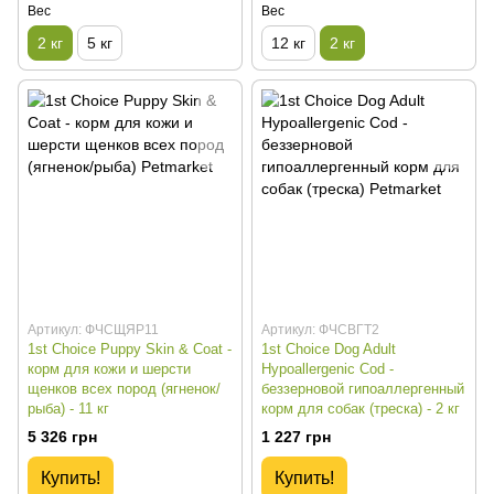
Вес
Вес
2 кг
5 кг
12 кг
2 кг
Артикул: ФЧСЩЯР11
Артикул: ФЧСВГТ2
1st Choice Puppy Skin & Coat -
1st Choice Dog Adult
корм для кожи и шерсти
Hypoallergenic Cod -
щенков всех пород (ягненок/
беззерновой гипоаллергенный
рыба) - 11 кг
корм для собак (треска) - 2 кг
5 326 грн
1 227 грн
Купить!
Купить!