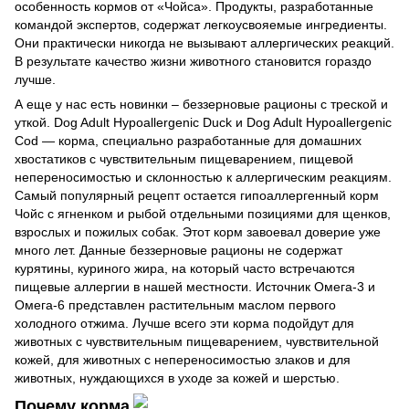
особенность кормов от «Чойса». Продукты, разработанные
командой экспертов, содержат легкоусвояемые ингредиенты.
Они практически никогда не вызывают аллергических реакций.
В результате качество жизни животного становится гораздо
лучше.
А еще у нас есть новинки – беззерновые рационы с треской и
уткой. Dog Adult Hypoallergenic Duck и Dog Adult Hypoallergenic
Cod — корма, специально разработанные для домашних
хвостатиков с чувствительным пищеварением, пищевой
непереносимостью и склонностью к аллергическим реакциям.
Самый популярный рецепт остается гипоаллергенный корм
Чойс с ягненком и рыбой отдельными позициями для щенков,
взрослых и пожилых собак. Этот корм завоевал доверие уже
много лет. Данные беззерновые рационы не содержат
курятины, куриного жира, на который часто встречаются
пищевые аллергии в нашей местности. Источник Омега-3 и
Омега-6 представлен растительным маслом первого
холодного отжима. Лучше всего эти корма подойдут для
животных с чувствительным пищеварением, чувствительной
кожей, для животных с непереносимостью злаков и для
животных, нуждающихся в уходе за кожей и шерстью.
Почему корма