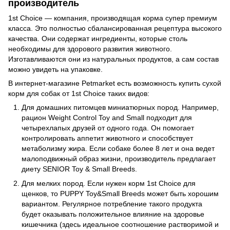
производитель
1st Choice — компания, производящая корма супер премиум
класса. Это полностью сбалансированная рецептура высокого
качества. Они содержат ингредиенты, которые столь
необходимы для здорового развития животного.
Изготавливаются они из натуральных продуктов, а сам состав
можно увидеть на упаковке.
В интернет-магазине Petmarket есть возможность купить сухой
корм для собак от 1st Choice таких видов:
Для домашних питомцев миниатюрных пород. Например,
рацион Weight Control Toy and Small подходит для
четырехлапых друзей от одного года. Он помогает
контролировать аппетит животного и способствует
метаболизму жира. Если собаке более 8 лет и она ведет
малоподвижный образ жизни, производитель предлагает
диету SENIOR Toy & Small Breeds.
Для мелких пород. Если нужен корм 1st Choice для
щенков, то PUPPY Toy&Small Breeds может быть хорошим
вариантом. Регулярное потребление такого продукта
будет оказывать положительное влияние на здоровье
кишечника (здесь идеальное соотношение растворимой и