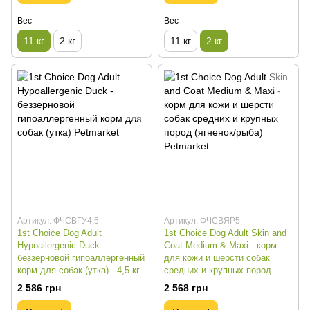
Вес
Вес
11 кг
2 кг
11 кг
2 кг
Артикул: ФЧСВГУ4,5
Артикул: ФЧСВЯР5
1st Choice Dog Adult
1st Choice Dog Adult Skin and
Hypoallergenic Duck -
Coat Medium & Maxi - корм
беззерновой гипоаллергенный
для кожи и шерсти собак
корм для собак (утка) - 4,5 кг
средних и крупных пород
(ягненок/рыба) - 5 кг
2 586 грн
2 568 грн