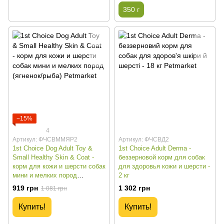
350 г
−15%
4
Артикул: ФЧСВММЯР2
Артикул: ФЧСВД2
1st Choice Dog Adult Toy &
1st Choice Adult Derma -
Small Healthy Skin & Coat -
беззерновой корм для собак
корм для кожи и шерсти собак
для здоровья кожи и шерсти -
мини и мелких пород
2 кг
(ягненок/рыба) - 2 кг
919 грн
1 302 грн
1 081 грн
Купить!
Купить!