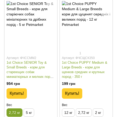
1
Артикул: ФЧССММ2
Артикул: ФЧСЩСК350
1st Choice SENIOR Toy &
1st Choice PUPPY Medium &
Small Breeds - корм для
Large Breeds - корм для
стареющих собак
щенков средних и крупных
миниатюрных и мелких пород
пород - 350 г
- 2.72 кг
954 грн
199 грн
Купить!
Купить!
Вес
Вес
2,72 кг
5 кг
12 кг
2,72 кг
2 кг