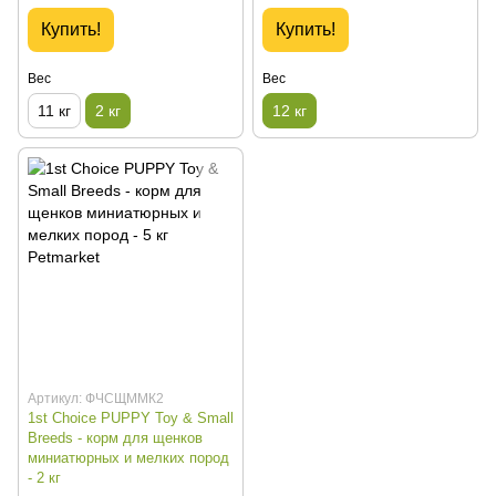
Купить!
Купить!
Вес
Вес
11 кг
2 кг
12 кг
Артикул: ФЧСЩММК2
1st Choice PUPPY Toy & Small
Breeds - корм для щенков
миниатюрных и мелких пород
- 2 кг