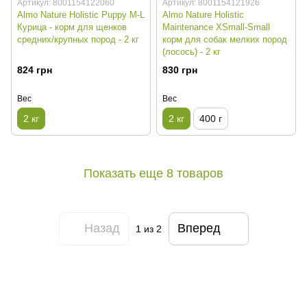
Артикул: 8001154122060
Артикул: 8001154121926
Almo Nature Holistic Puppy M-L
Almo Nature Holistic
Курица - корм для щенков
Maintenance XSmall-Small
средних/крупных пород - 2 кг
корм для собак мелких пород
(лосось) - 2 кг
824 грн
830 грн
Вес
Вес
2 кг
2 кг
400 г
Показать еще 8 товаров
Назад
Вперед
1
из 2