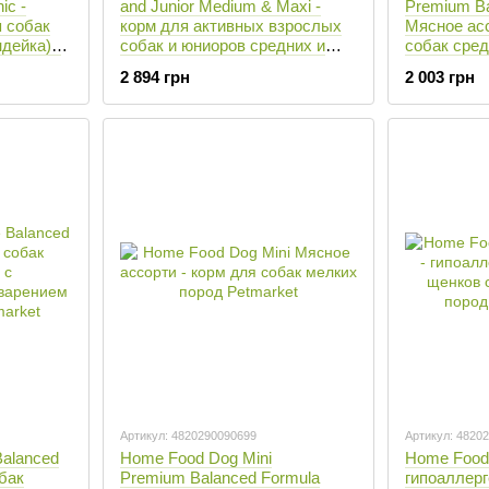
ic -
and Junior Medium & Maxi -
Premium Ba
я собак
корм для активных взрослых
Мясное асс
дейка) -
собак и юниоров cредних и
собак сред
крупных пород (ягненок/рис) -
2 894 грн
2 003 грн
10 кг
Артикул: 4820290090699
Артикул: 4820
Balanced
Home Food Dog Mini
Home Food
обак
Premium Balanced Formula
гипоаллер