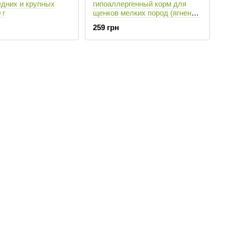
едних и крупных
гипоаллергенный корм для
 г
щенков мелких пород (ягненок/
рис) - 700 г
259 грн