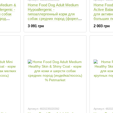
 Medium &
Home Food Dog Adult Medium
Home Food 
lergenic -
Hypoallergenic -
Active Bal
я собак
гипоаллергенный корм для
для актив
ород
собак средних пород (форель/
больших по
рис) - 10 кг
кг
3 091 грн
2 003 грн
Артикул: 4820235020392
Артикул: 4820