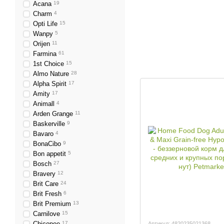
Acana
19
Charm
4
Opti Life
15
Wanpy
5
Orijen
11
Farmina
61
1st Choice
15
Almo Nature
28
Alpha Spirit
17
Amity
17
Animall
4
Arden Grange
11
Baskerville
9
Bavaro
4
BonaCibo
9
Bon appetit
5
Bosch
27
Bravery
12
Brit Care
24
Brit Fresh
6
Brit Premium
13
Carnilove
15
Chicopee
17
Артикул: 4820235021368