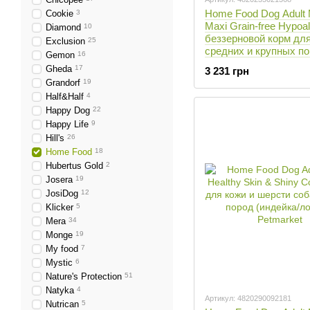
Home Food Dog Adult
Cookie
3
Maxi Grain-free Hypoal
Diamond
10
беззерновой корм дл
Exclusion
25
средних и крупных п
Gemon
16
(утка/нут) - 10 кг
Gheda
17
3 231 грн
Grandorf
19
Half&Half
4
Happy Dog
22
Happy Life
9
Hill's
26
Home Food
18
Hubertus Gold
2
Josera
19
JosiDog
12
Klicker
5
Mera
34
Monge
19
My food
7
Mystic
6
Nature's Protection
51
Natyka
4
Артикул: 4820290092181
Nutrican
5