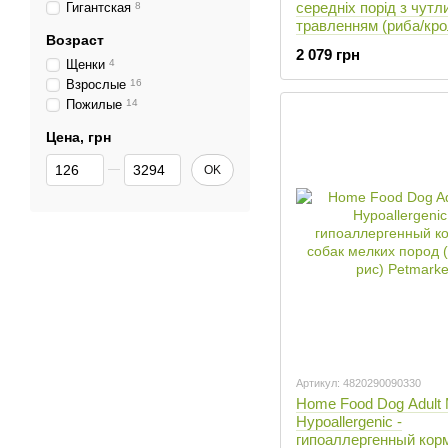
середніх порід з чут
Гигантская
8
травленням (риба/крол
Возраст
кг
2 079 грн
Щенки
4
Взрослые
16
Пожилые
14
Цена, грн
От Цена, грн
До Цена, грн
OK
Артикул: 4820290090330
Home Food Dog Adult 
Hypoallergenic -
гипоаллергенный кор