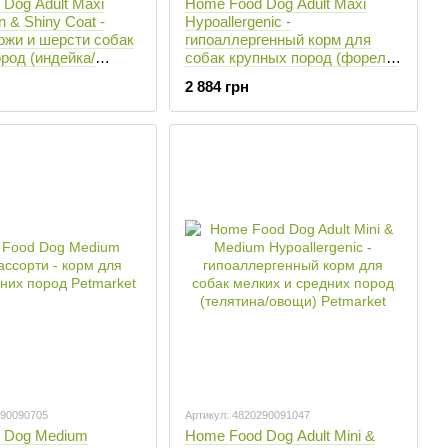
Dog Adult Maxi
Home Food Dog Adult Maxi
n & Shiny Coat -
Hypoallergenic -
ожи и шерсти собак
гипоаллергенный корм для
род (индейка/
собак крупных пород (форель/
0 кг
рис) - 10 кг
2 884 грн
290090705
Артикул: 4820290091047
 Dog Medium
Home Food Dog Adult Mini &