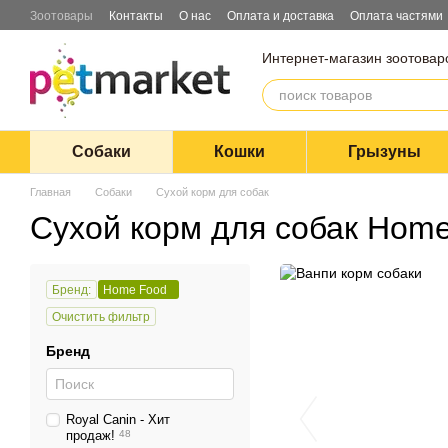
Перейти к основному контенту
Зоотовары
Контакты
О нас
Оплата и доставка
Оплата частями
Блог
Договор оферты
Интернет-магазин зоотовар
Собаки
Кошки
Грызуны
Главная
Собаки
Сухой корм для собак
Сухой корм для собак Hom
Бренд:
Home Food
Очистить фильтр
Бренд
Royal Canin - Хит
продаж!
48