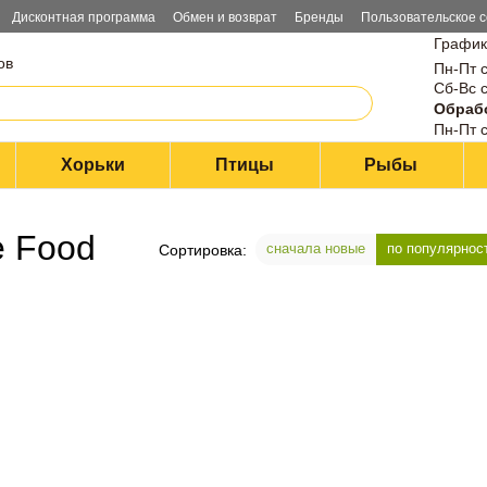
Дисконтная программа
Обмен и возврат
Бренды
Пользовательское 
График
ов
Пн-Пт с
Сб-Вс с
Обрабо
Пн-Пт с
Хорьки
Птицы
Рыбы
e Food
сначала новые
по популярнос
Сортировка: