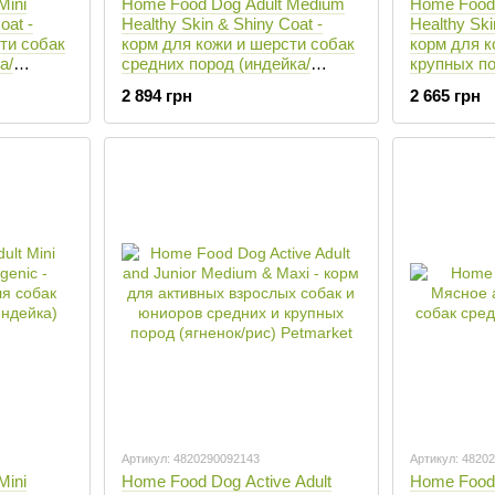
Mini
Home Food Dog Adult Medium
Home Food 
oat -
Healthy Skin & Shiny Coat -
Healthy Ski
ти собак
корм для кожи и шерсти собак
корм для к
а/
средних пород (индейка/
крупных по
лосось) - 10 кг
лосось) - 1
2 894 грн
2 665 грн
Артикул: 4820290092143
Артикул: 4820
Mini
Home Food Dog Active Adult
Home Food