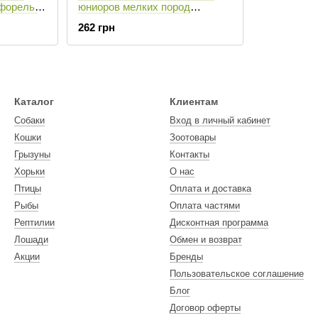
форель/
юниоров мелких пород
(ягненок/рис) - 700 г
262 грн
Каталог
Клиентам
Собаки
Вход в личный кабинет
Кошки
Зоотовары
Грызуны
Контакты
Хорьки
О нас
Птицы
Оплата и доставка
Рыбы
Оплата частями
Рептилии
Дисконтная программа
Лошади
Обмен и возврат
Акции
Бренды
Пользовательское соглашение
Блог
Договор оферты