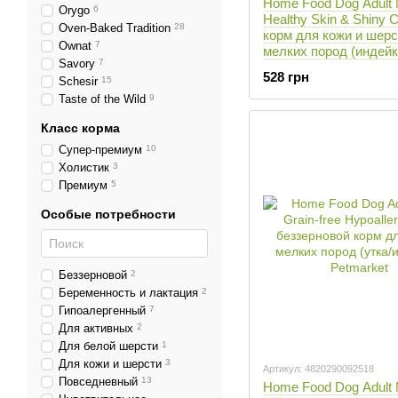
Home Food Dog Adult 
Orygo
6
Healthy Skin & Shiny C
Oven-Baked Tradition
28
корм для кожи и шерс
Ownat
7
мелких пород (индейк
Savory
7
лосось) - 1,6 кг
528 грн
Schesir
15
Taste of the Wild
9
Класс корма
Супер-премиум
10
Холистик
3
Премиум
5
Особые потребности
Беззерновой
2
Беременность и лактация
2
Гипоалергенный
7
Для активных
2
Для белой шерсти
1
Для кожи и шерсти
3
Артикул: 4820290092518
Повседневный
13
Home Food Dog Adult 