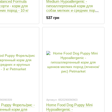
lanced Formula
Medium Hypoallergenic -
орти - корм для
гипоаллергенный корм для
них пород - 10 кг
собак мелких и средних пород
(телятина/овощи) - 1,6 кг
537 грн
290090309
Артикул: 4820290090903
 Puppy Форель/рис -
Home Food Dog Puppy Mini
генный корм для
Hypoallergenic -