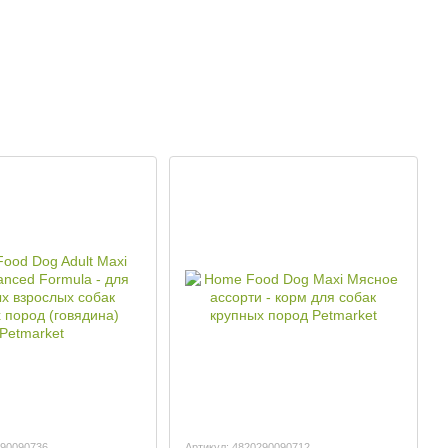
290090736
Артикул: 4820290090712