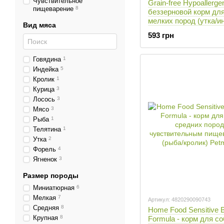
Чувствительное
Grain-free Hypoallergen
пищеварение
8
беззерновой корм дл
мелких пород (утка/ин
Вид мяса
1,6 кг
593 грн
Говядина
1
Индейка
5
Кролик
1
Курица
3
Лосось
3
Мясо
3
Рыба
1
Телятина
1
Утка
2
Форель
4
Ягненок
3
Размер породы
Миниатюрная
6
Мелкая
7
Артикул: 4820290090743
Средняя
8
Home Food Sensitive 
Крупная
8
Formula - корм для с