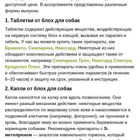
доступной цене. В ассортименте представлены различные
формы выпуска:
1.
Таблетки от блох для собак
Таблетки содержат действующие вещества, воздействующие
на нервную систему блох и клещей, вызывая их паралич и
гибель. У нас вы можете купить такие препараты, как
Бравекто
,
Симпарика
,
Нексгард
. Некоторые из них
обладают комплексным действием и защищают также от
гельминтов, например
Симпарика Трио
,
Нексгард Спектра
,
Кределио Плюс
. Эти препараты очень удобны в применении
и обеспечивают быстрое уничтожение паразитов (в течение
6–10 часов) и защиту на срок, указанный в инструкции.
2.
Капли от блох для собак
Капли наносятся на холку или вдоль позвоночника. Они
имеют разный механизм действия: некоторые вещества
распределяются по жировому слою кожи и накапливаются в
подкожной клетчатке (например, фипронил), не проникая в
кровь, благодаря чему их можно применять беременным и
кормящим собакам. Рекомендуем препараты с
S-
метопреном
— аналогом ювенильного гормона, который