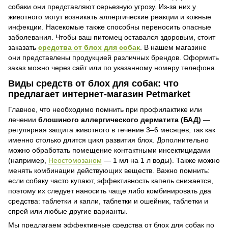
собаки они представляют серьезную угрозу. Из-за них у
животного могут возникать аллергические реакции и кожные
инфекции. Насекомые также способны переносить опасные
заболевания. Чтобы ваш питомец оставался здоровым, стоит
заказать
средства от блох для собак
. В нашем магазине
они представлены продукцией различных брендов. Оформить
заказ можно через сайт или по указанному номеру телефона.
Виды средств от блох для собак: что
предлагает интернет-магазин Petmarket
Главное, что необходимо помнить при профилактике или
лечении
блошиного аллергического дерматита (БАД)
—
регулярная защита животного в течение 3–6 месяцев, так как
именно столько длится цикл развития блох. Дополнительно
можно обработать помещение контактными инсектицидами
(например,
Неостомозаном
— 1 мл на 1 л воды). Также можно
менять комбинации действующих веществ. Важно помнить:
если собаку часто купают, эффективность капель снижается,
поэтому их следует наносить чаще либо комбинировать два
средства: таблетки и капли, таблетки и ошейник, таблетки и
спрей или любые другие варианты.
Мы предлагаем эффективные средства от блох для собак по