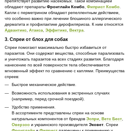
препятствует развитию насекомых. Такой комбинацией
обладают препараты
Фронтлайн Комбо
,
Фиприст Комбо
.
Капли с перметрином обладают репеллентным действием,
что особенно важно при лечении блошиного аллергического
дерматита и профилактике дирофиляриоза. К ним относятся
Адвантикс
,
Атакса
,
Эффитикс
,
Вектра
.
3.
Спреи от блох для собак
Спреи помогают максимально быстро избавиться от
паразитов. Они содержат вещества, способные парализовать
и уничтожать паразитов на всех стадиях развития. Благодаря
нанесению по всей поверхности тела обеспечивается
мгновенный эффект по сравнению с каплями. Преимущества
спреев:
Быстрое механическое действие.
Возможность использования в экстренных случаях
(например, перед срочной поездкой).
Удобство применения.
В ассортименте представлены спреи на основе
натуральных компонентов от брендов
Эспри
,
Ветс Бест
,
Оверзоо
и украинского производителя
Эковет
. Спреи
Фронтлайн
и
Фиприст
разрешены к применению у