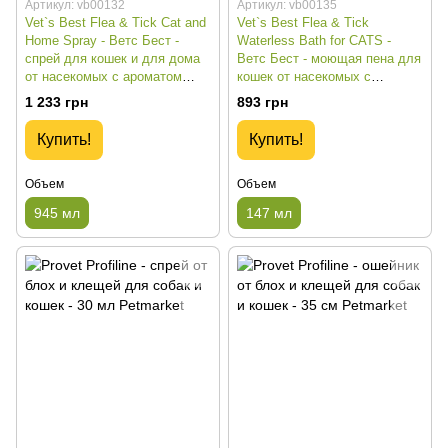
Артикул: vb00132
Артикул: vb00135
Vet`s Best Flea & Tick Cat and
Vet`s Best Flea & Tick
Home Spray - Ветс Бест -
Waterless Bath for CATS -
спрей для кошек и для дома
Ветс Бест - моющая пена для
от насекомых с ароматом
кошек от насекомых с
хлопка и специй - 945 мл
ароматом хлопка и специй -
1 233 грн
893 грн
147 мл
Купить!
Купить!
Объем
Объем
945 мл
147 мл