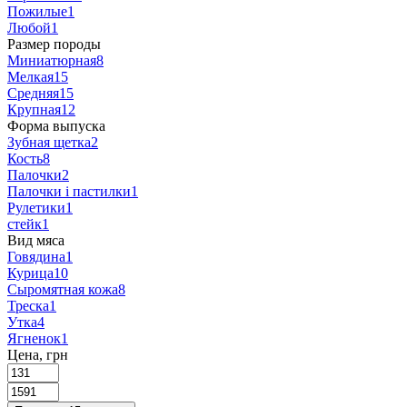
Пожилые
1
Любой
1
Размер породы
Миниатюрная
8
Мелкая
15
Средняя
15
Крупная
12
Форма выпуска
Зубная щетка
2
Кость
8
Палочки
2
Палочки і пастилки
1
Рулетики
1
стейк
1
Вид мяса
Говядина
1
Курица
10
Сыромятная кожа
8
Треска
1
Утка
4
Ягненок
1
Цена, грн