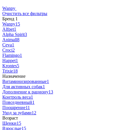
Wanpy
Очистить все фильтры
Бренд
‍
1
Wanpy
15
Alfpet
1
Alpha Spirit
3
Animall
8
Ceva
1
Croci
2
Flamingo
1
Happet
1
Krontes
5
Trixie
18
Назначение
Витаминизированные
1
Для активных собак
1
Дополнение к рациону
13
Контроль веса
1
Повседневный
1
Поощрение
11
Уход за зубами
12
Возраст
Щенки
15
Взрослые
15