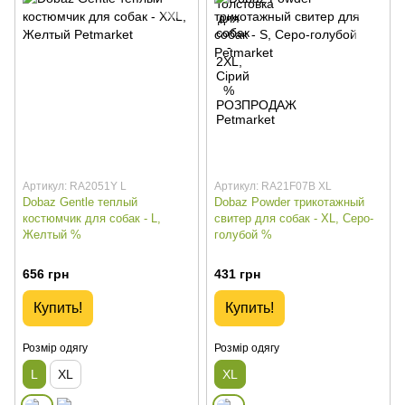
Артикул: RA2051Y L
Артикул: RA21F07B XL
Dobaz Gentle теплый
Dobaz Powder трикотажный
костюмчик для собак - L,
свитер для собак - XL, Серо-
Желтый %
голубой %
656 грн
431 грн
Купить!
Купить!
Розмір одягу
Розмір одягу
L
XL
XL