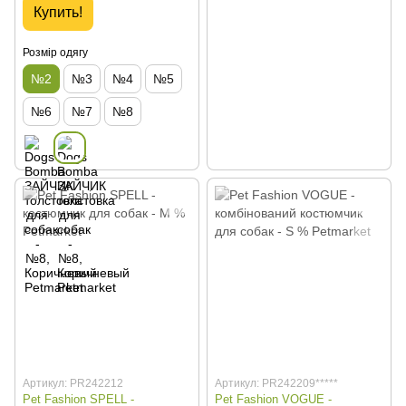
Купить!
Розмір одягу
№2
№3
№4
№5
№6
№7
№8
Артикул: PR242212
Артикул: PR242209*****
Pet Fashion SPELL -
Pet Fashion VOGUE -