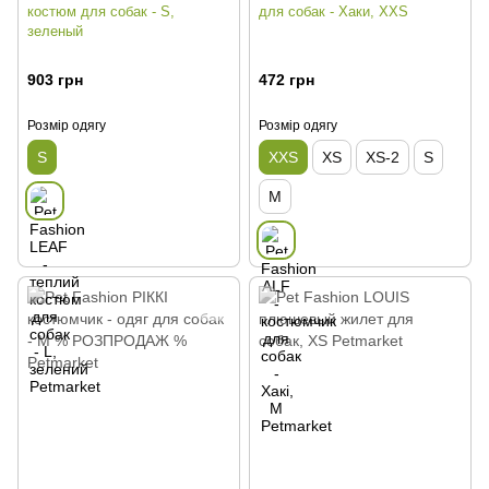
костюм для собак - S,
для собак - Хаки, ХXS
зеленый
903 грн
472 грн
Розмір одягу
Розмір одягу
S
XXS
XS
XS-2
S
M