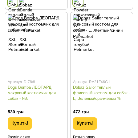
Артикул: D-78/8
Артикул: RA21F46G L
Dogs Bomba ЛЕОПАРД
Dobaz Sailor теплый
махровый костюмчик для
флисовый костюм для собак -
собак - №8
L, Зеленый/оранжевый %
530 грн
472 грн
Купить!
Купить!
Розмір одягу
Розмір одягу