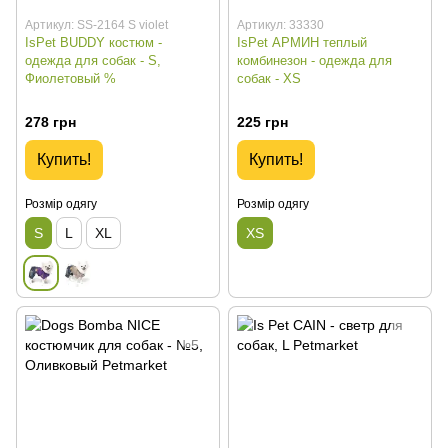
Артикул: SS-2164 S violet
Артикул: 33330
IsPet BUDDY костюм -
IsPet АРМИН теплый
одежда для собак - S,
комбинезон - одежда для
Фиолетовый %
собак - XS
278 грн
225 грн
Купить!
Купить!
Розмір одягу
Розмір одягу
S
L
XL
XS