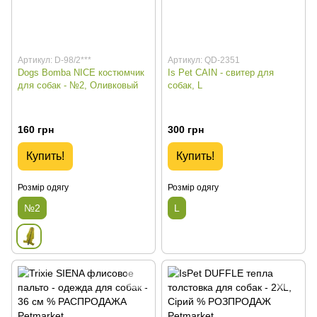
Артикул: D-98/2***
Артикул: QD-2351
Dogs Bomba NICE костюмчик
Is Pet CAIN - cвитер для
для собак - №2, Оливковый
собак, L
160 грн
300 грн
Купить!
Купить!
Розмір одягу
Розмір одягу
№2
L