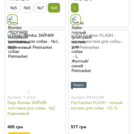
№5
№6
№7
№8
L
Видео
1
Артикул: Y-201/2
Артикул: PR242296
Dogs Bomba ЗАЙЧИК
Pet Fashion FLASH - теплый
толстовка для собак - №2,
костюм для собак - XS %
Коричневый
405 грн
577 грн