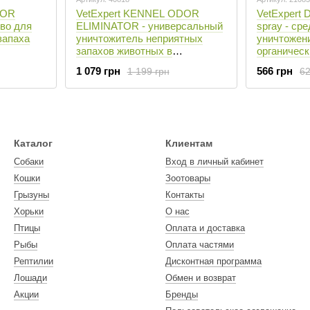
DOR
VetExpert KENNEL ODOR
VetExpert
во для
ELIMINATOR - универсальный
spray - ср
запаха
уничтожитель неприятных
уничтожен
запахов животных в
органическ
питомниках (концентрат) 500
собак
1 079 грн
566 грн
1 199 грн
62
мл
Каталог
Клиентам
Собаки
Вход в личный кабинет
Кошки
Зоотовары
Грызуны
Контакты
Хорьки
О нас
Птицы
Оплата и доставка
Рыбы
Оплата частями
Рептилии
Дисконтная программа
Лошади
Обмен и возврат
Акции
Бренды