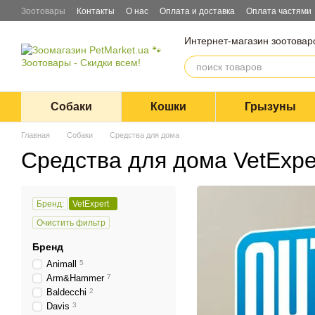
Перейти к основному контенту
Зоотовары
Контакты
О нас
Оплата и доставка
Оплата частями
Блог
Договор оферты
Интернет-магазин зоотовар
Собаки
Кошки
Грызуны
Главная
Собаки
Средства для дома
Средства для дома VetExpe
Бренд:
VetExpert
Очистить фильтр
Бренд
Animall
5
Arm&Hammer
7
Baldecchi
2
Davis
3