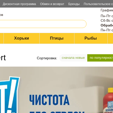
Дисконтная программа
Обмен и возврат
Бренды
Пользовательское 
График
ов
Пн-Пт с
Сб-Вс с
Обрабо
Пн-Пт с
Хорьки
Птицы
Рыбы
rt
сначала новые
по популярнос
Сортировка: