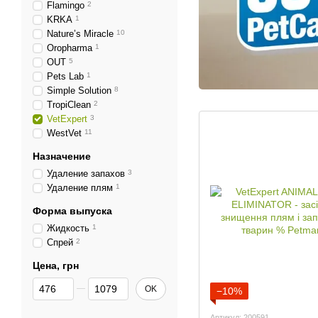
Flamingo
2
KRKA
1
Nature’s Miracle
10
Oropharma
1
OUT
5
Pets Lab
1
Simple Solution
8
TropiClean
2
VetExpert
3
WestVet
11
Назначение
Удаление запахов
3
Удаление плям
1
Форма выпуска
Жидкость
1
Спрей
2
Цена, грн
От Цена, грн
До Цена, грн
OK
−10%
Артикул: 200591