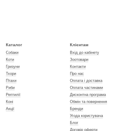
Каталог
Клієнтам
Собаки
Вхід до кабінету
Коти
Зоотовари
Гризуни
Контакти
Тхори
Про нас
Птахи
Оплата і доставка
Риби
Оплата частинами
Рептилії
Дисконтна програма
Коні
Обмін та повернення
Акції
Бренди
Угода користувача
Блог
Договір оферти