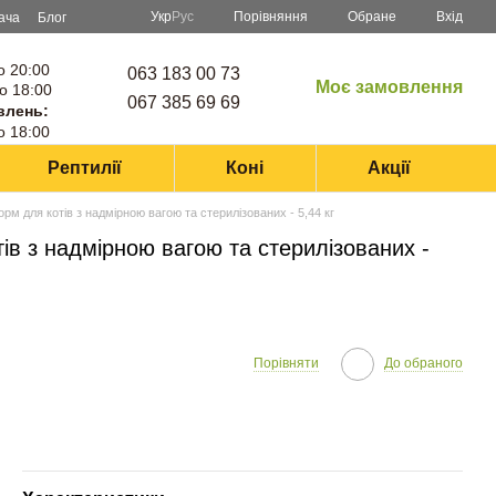
Порівняння
Укр
Рус
Обране
Вхід
ача
Блог
о 20:00
063 183 00 73
Моє замовлення
о 18:00
067 385 69 69
влень:
о 18:00
Рептилії
Коні
Акції
 для котів з надмірною вагою та стерилізованих - 5,44 кг
в з надмірною вагою та стерилізованих -
Порівняти
До обраного