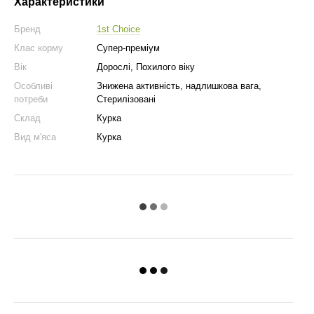
Характеристики
Бренд
1st Choice
Клас корму
Супер-преміум
Вік
Дорослі, Похилого віку
Особливі
Знижена активність, надлишкова вага,
потреби
Стерилізовані
Склад
Курка
Вид м'яса
Курка