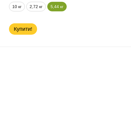
10 кг
2,72 кг
5,44 кг
Купити!