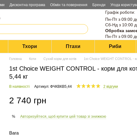
ами
Дисконтна програма
Обмін та повернення
Бренди
Угода користув
Графік роботи:
в
Пн-Пт з 09:00 д
Сб-Нд з 10:00 д
Обробка замо
Пн-Пт з 09:00 д
Тхори
Птахи
Риби
Головна
Коти
Сухий корм для котів
1st Choice WEIGHT CONTROL - корм
1st Choice WEIGHT CONTROL - корм для коті
5,44 кг
В наявності
Артикул: ФЧКВКВ5,44
2 відгуки
2 740 грн
Авторизуйтеся, щоб купити цей товар зі знижкою
%
Вага