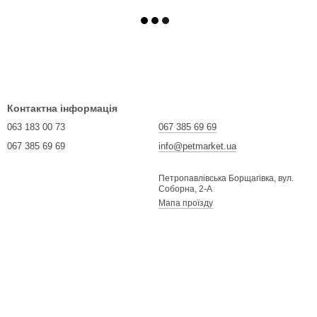
Контактна інформація
063 183 00 73
067 385 69 69
067 385 69 69
info@petmarket.ua
Петропавлівська Борщагівка, вул.
Соборна, 2-А
Мапа проїзду