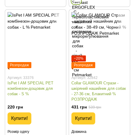
−20%
Розпродаж
Розпродаж
Артикул: 33376
Артикул: 32842
IsPet I AM SPECIAL PET
Collar GLAMOUR Стрази -
комбінезон-дощовик для
шкіряний нашийник для собак
собак - S %
- 27-36 см, Блакитний %
РОЗПРОДАЖ
220 грн
431 грн
539 грн
Купити!
Купити!
Розмір одягу
Довжина