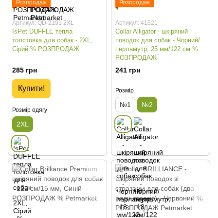
Розпродаж
Розпродаж
Артикул: QD-2191 2XL
Артикул: 41521
IsPet DUFFLE тепла
Collar Alligator - шкіряний
толстовка для собак - 2XL,
поводок для собак - Чорний/
Сірий % РОЗПРОДАЖ
перламутр, 25 мм/122 см %
РОЗПРОДАЖ
285 грн
241 грн
Купити!
Розмір
№1
№2
Розмір одягу
2XL