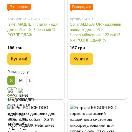
Розпродаж
Розпродаж
Артикул: SS-2152 RED S
Артикул: 41013
IsPet МАДЛЕН плаття - одяг
Collar ALLIGATOR - шкіряний
для собак - S, Червоний %
поводок для собак -
РОЗПРОДАЖ
Червоний/чорний, 122 см/13
мм РОЗПРОДАЖ %
196 грн
167 грн
Купити!
Купити!
Розмір одягу
S
M
L