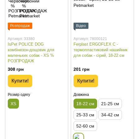
Розпродаж
Відео
Артикул: 33380
Артикул: 78000121
IsPet POLICE DOG
Ferplast ERGOFLEX C -
комбінезон-дощовик для
термопластиковий нашийник
маленьких собак - XS %
для собак - сірий, 18-22 см
РОЗПРОДАЖ
308 грн
201 грн
Купити!
Купити!
Розмір одягу
Довжина
XS
18-22 см
21-25 см
25-33 см
34-42 см
52-60 см