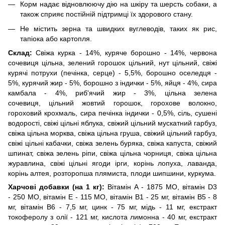
Корм надає відновлюючу дію на шкіру та шерсть собаки, а
також сприяє постійній підтримці їх здорового стану.
Не містить зерна та швидких вуглеводів, таких як рис,
тапіока або картопля.
Склад:
Свіжа курка - 14%, куряче борошно - 14%, червона
сочевиця цільна, зелений горошок цільний, нут цільний, свіжі
курячі потрухи (печінка, серце) - 5,5%, борошно оселедця -
5%, курячий жир - 5%, борошно з індички - 5%, яйця - 4%, сира
камбала - 4%, риб'ячий жир - 3%, цільна зелена
сочевиця, цільний жовтий горошок, горохове волокно,
гороховий крохмаль, сира печінка індички - 0,5%, сіль, сушені
водорості, свіжі цільні яблука, свіжий цільний мускатний гарбуз,
свіжа цільна морква, свіжа цільна груша, свіжий цільний гарбуз,
свіжі цільні кабачки, свіжа зелень буряка, свіжа капуста, свіжий
шпинат, свіжа зелень ріпи, свіжа цільна чорниця, свіжа цільна
журавлина, свіжі цільні ягоди ірги, корінь лопуха, лаванда,
корінь алтея, розторопша плямиста, плоди шипшини, куркума.
Харчові добавки (на 1 кг):
Вітамін A - 1875 МО, вітамін D3
- 250 МО, вітамін Е - 115 МО, вітамін B1 - 25 мг, вітамін B5 - 8
мг, вітамін B6 - 7,5 мг, цинк - 75 мг, мідь - 11 мг, екстракт
токоферолу з олії - 121 мг, кислота лимонна - 40 мг, екстракт