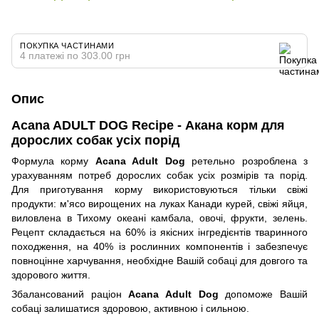
ПОКУПКА ЧАСТИНАМИ
4 платежі по 303.00 грн
Опис
Acana ADULT DOG Recipe - Акана корм для
дорослих собак усіх порід
Формула корму
Acana Adult Dog
ретельно розроблена з
урахуванням потреб дорослих собак усіх розмірів та порід.
Для приготування корму використовуються тільки свіжі
продукти: м'ясо вирощених на луках Канади курей, свіжі яйця,
виловлена в Тихому океані камбала, овочі, фрукти, зелень.
Рецепт складається на 60% із якісних інгредієнтів тваринного
походження, на 40% із рослинних компонентів і забезпечує
повноцінне харчування, необхідне Вашій собаці для довгого та
здорового життя.
Збалансований раціон
Acana Adult Dog
допоможе Вашій
собаці залишатися здоровою, активною і сильною.