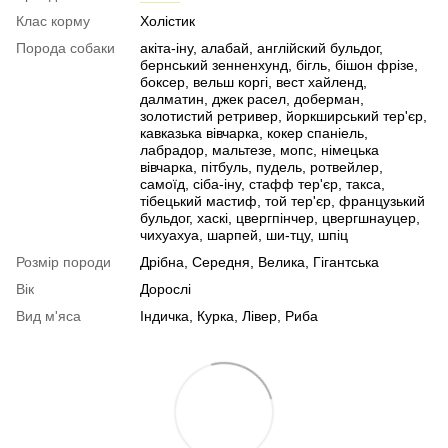
Клас корму
Холістик
Порода собаки
акіта-іну, алабай, англійский бульдог,
бернський зенненхунд, бігль, бішон фрізе,
боксер, вельш коргі, вест хайленд,
далматин, джек расел, доберман,
золотистий ретривер, йоркширський тер'єр,
кавказька вівчарка, кокер спаніель,
лабрадор, мальтезе, мопс, німецька
вівчарка, пітбуль, пудель, ротвейлер,
самоїд, сіба-іну, стафф тер'єр, такса,
тібецький мастиф, той тер'єр, французький
бульдог, хаскі, цвергпінчер, цвергшнауцер,
чихуахуа, шарпей, ши-тцу, шпіц
Розмір породи
Дрібна, Середня, Велика, Гігантська
Вік
Дорослі
Вид м'яса
Індичка, Курка, Лівер, Риба