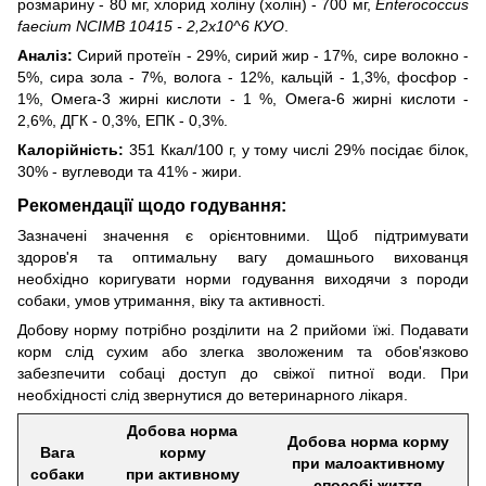
розмарину - 80 мг, хлорид холіну (холін) - 700 мг,
Enterococcus
faecium NCIMB 10415 - 2,2х10^6 КУО
.
Аналіз:
Сирий протеїн - 29%, сирий жир - 17%, сире волокно -
5%, сира зола - 7%, волога - 12%, кальцій - 1,3%, фосфор -
1%, Омега-3 жирні кислоти - 1 %, Омега-6 жирні кислоти -
2,6%, ДГК - 0,3%, ЕПК - 0,3%.
Калорійність:
351 Ккал/100 г, у тому числі 29% посідає білок,
30% - вуглеводи та 41% - жири.
Рекомендації щодо годування:
Зазначені значення є орієнтовними. Щоб підтримувати
здоров'я та оптимальну вагу домашнього вихованця
необхідно коригувати норми годування виходячи з породи
собаки, умов утримання, віку та активності.
Добову норму потрібно розділити на 2 прийоми їжі. Подавати
корм слід сухим або злегка зволоженим та обов'язково
забезпечити собаці доступ до свіжої питної води. При
необхідності слід звернутися до ветеринарного лікаря.
Добова норма
Добова норма корму
Вага
корму
при малоактивному
собаки
при активному
способі життя