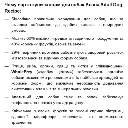
Чому варто купити корм для собак Acana Adult Dog
Recipe:
Біологічно правильне харчування для собак, що за
складом наближене до здобичі хижака в природних
умовах.
Містить 60% якісних інгредієнтів тваринного походження та
40% корисних фруктів, овочів та зелені.
29% тваринних протеїнів забезпечують здоровий розвиток
м'язової маси та відмінну форму собаки.
Птиця, риба, органи, хрящі та кістки у співвідношенні
WholePrey
(«здобич цілком») забезпечують організм
собаки поживними речовинами в їх найбільш природній та
корисній формі, що виключає необхідність додавання
синтетичних вітамінів та мінеральних речовин.
Апетитний для собак смак та запах забезпечує
ліофілізована печінка у складі раціону.
Клітковина з овочів, фруктів та зелені сприяє підтримці
здорової мікрофлори кишечника та нормального
травлення.