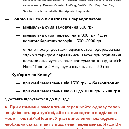
економ класу: Bavaro, Cookie, JosiDog, JosiCat, Fun Dog, Fun Cat,
Salutis, Bosch, Sanabelle, Bon Appetit, Happy life
)
Новою Поштою післяплата з передоплатою
мінімальна сума замовлення 500 грн.
мінімальна сума передоплати 300 грн. / для
великогабаритних товарів – 500 -2000 грн.
оплата послуг доставки здійснюється одержувачем
згідно з тарифом перевізника. Також при отриманні
посилки оплачується залишок суми за товар, комісія
Нової Пошти 2% від суми післяплати + 20 грн.
Кур'єром по Києву*
при сумі замовлення від 1500 грн. –
безкоштовно
при сумі замовлення від 800 до 1000 грн. -
200 грн.
*Доставка відбувається до під'їзду
► При отриманні замовлення перевіряйте одразу товар
на цілісність при кур'єрі, або не виходячи з відділення
Нової Пошти/УкрПошти. У разі виявлених пошкоджень
необхідно скласти акт у відділенні перевізника. Якщо Ви