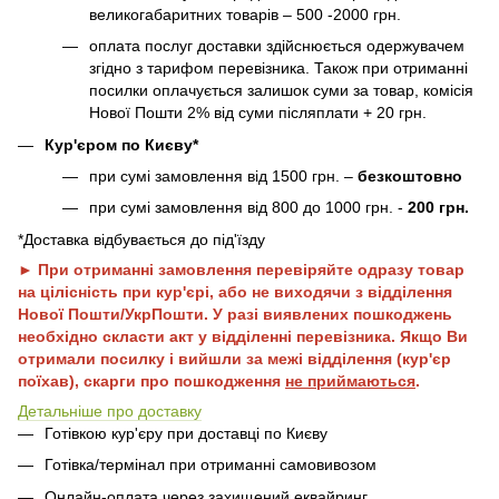
великогабаритних товарів – 500 -2000 грн.
оплата послуг доставки здійснюється одержувачем
згідно з тарифом перевізника. Також при отриманні
посилки оплачується залишок суми за товар, комісія
Нової Пошти 2% від суми післяплати + 20 грн.
Кур'єром по Києву*
при сумі замовлення від 1500 грн. –
безкоштовно
при сумі замовлення від 800 до 1000 грн. -
200 грн.
*Доставка відбувається до під'їзду
► При отриманні замовлення перевіряйте одразу товар
на цілісність при кур'єрі, або не виходячи з відділення
Нової Пошти/УкрПошти. У разі виявлених пошкоджень
необхідно скласти акт у відділенні перевізника. Якщо Ви
отримали посилку і вийшли за межі відділення (кур'єр
поїхав), скарги про пошкодження
не приймаються
.
Детальніше про доставку
Готівкою кур'єру при доставці по Києву
Готівка/термінал при отриманні самовивозом
Онлайн-оплата через захищений еквайринг