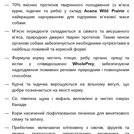
70% якісних протеїнів тваринного походження (з м'яса
курки, індички та риби) у складі
Acana Wild Prairie
є
найкращим харчуванням для підтримки м'язової маси
собаки.
М'ясні інгредієнти складаються зі свіжого та висушеного
м'яса, природних джерел тварин протеїнів. Таким чином
організм собаки забезпечується необхідними нутрієнтами в
найбільш поживній та корисній формі.
Формула корму містить птицю, рибу, органи, хрящі та
кістки у співвідношенні
WholePrey
, забезпечуючи
надходження поживних речовин природним і повноцінним
способом.
Курча та індичка вирощуються на вільному вигулі, що
добре позначається на якості корму.
Сіг, північна щука і кефаль виловлені в чистих озерах
Канади.
Корм насичений ліофілізованою печінкою для виняткового
смаку та запаху.
Пребіотики, включаючи клітковину з овочів, фруктів та
зелені, покращують перистальтику кишечника та