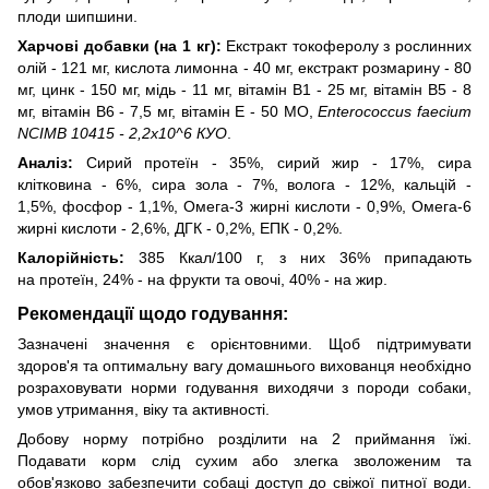
плоди шипшини.
Харчові добавки (на 1 кг):
Екстракт токоферолу з рослинних
олій - 121 мг, кислота лимонна - 40 мг, екстракт розмарину - 80
мг, цинк - 150 мг, мідь - 11 мг, вітамін B1 - 25 мг, вітамін B5 - 8
мг, вітамін B6 - 7,5 мг, вітамін E - 50 МО,
Enterococcus faecium
NCIMB 10415 - 2,2x10^6 КУО
.
Аналіз:
Сирий протеїн - 35%, сирий жир - 17%, сира
клітковина - 6%, сира зола - 7%, волога - 12%, кальцій -
1,5%, фосфор - 1,1%, Омега-3 жирні кислоти - 0,9%, Омега-6
жирні кислоти - 2,6%, ДГК - 0,2%, ЕПК - 0,2%.
Калорійність:
385 Ккал/100 г, з них 36% припадають
на протеїн, 24% - на фрукти та овочі, 40% - на жир.
Рекомендації щодо годування:
Зазначені значення є орієнтовними. Щоб підтримувати
здоров'я та оптимальну вагу домашнього вихованця необхідно
розраховувати норми годування виходячи з породи собаки,
умов утримання, віку та активності.
Добову норму потрібно розділити на 2 приймання їжі.
Подавати корм слід сухим або злегка зволоженим та
обов'язково забезпечити собаці доступ до свіжої питної води.