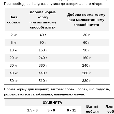
При необхідності слід звернутися до ветеринарного лікаря.
Добова норма
Добова норма корму
Вага
корму
при малоактивному
собаки
при активному
способі життя
способі життя
2 кг
40 г
30 г
5 кг
90 г
60 г
10 кг
150 г
90 г
20 кг
240 г
160 г
30 кг
360 г
240 г
40 кг
440 г
280 г
50 кг
510 г
330 г
Норма корму для цуценят, вагітних собак і собак, що годують,
розраховується за таблицею, наведеною нижче.
ЦУЦЕНЯТА
Вагітні
Лакт
1,5 - 3
3 - 6
6 - 11
собаки
соб