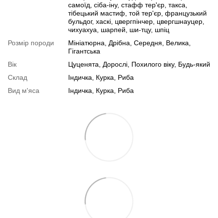
самоїд, сіба-іну, стафф тер'єр, такса,
тібецький мастиф, той тер'єр, французький
бульдог, хаскі, цвергпінчер, цвергшнауцер,
чихуахуа, шарпей, ши-тцу, шпіц
Розмір породи
Мініатюрна, Дрібна, Середня, Велика,
Гігантська
Вік
Цуценята, Дорослі, Похилого віку, Будь-який
Склад
Індичка, Курка, Риба
Вид м'яса
Індичка, Курка, Риба