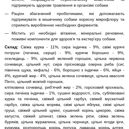
підтримують здорове травлення в організмі собаки.
Раціон збагачений пробіотиками, які допомагають
підтримувати в кишечнику собаки корисну мікрофлору та
сприяють виробленню необхідних ферментів.
Містить усі необхідні вітаміни, мінеральні речовини,
поживні компоненти для здоров'я та екстер'єру собаки.
Склад:
Свіжа курка - 11%, сира індичка - 9%, свіжі курячі
потрухи (печінка, серце) - 9%, куряче борошно - 9%,
оселедець - 9%, цільний зелений горошок, цільна червона
сочевиця, цільний нут, сира прісновода озерна риба (сиг,
північна щука, кефаль) - 6%, борошно з індички - 6%, яйця -
4%, курячий жир - 4%, цільна зелена сочевиця, цільна квасоля
Пінто, цільний жовтий горошок,
клітковина сочевиці, риб'ячий жир - 2%, гороховий крохмаль,
сира печінка індички - 1%, сушені водорості, сіль, сублімовані
курка та печінка, свіжий цільний гарбуз, свіжий мускатний
гарбуз, свіжа цільна морква, свіжі цільні яблука, свіжі цільні
груші, свіжий цільний цукіні, сушений корінь цикорію, свіжа
капуста, свіжий шпинат, свіжа зелень ріпи, свіжа зелень
буряків, цільна журавлина, цільна чорниця, цільні ягоди ірги,
куркума, розторопша, корінь лопуха, лаванда, корінь алтея,