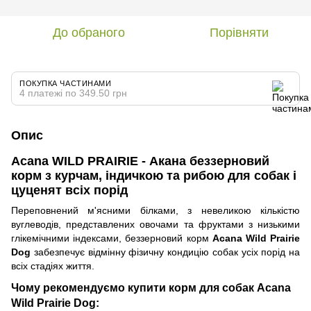
До обраного
Порівняти
ПОКУПКА ЧАСТИНАМИ
4 платежі по 349.50 грн
Опис
Acana WILD PRAIRIE - Акана беззерновий
корм з курчам, індичкою та рибою для собак і
цуценят всіх порід
Переповнений м'ясними білками, з невеликою кількістю
вуглеводів, представлених овочами та фруктами з низькими
глікемічними індексами, беззерновий корм
Acana Wild Prairie
Dog
забезпечує відмінну фізичну кондицію собак усіх порід на
всіх стадіях життя.
Чому рекомендуємо купити корм для собак Acana
Wild Prairie Dog: