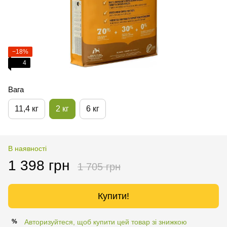
−18%
4
Вага
11,4 кг
2 кг
6 кг
В наявності
1 398 грн
1 705 грн
Купити!
Авторизуйтеся, щоб купити цей товар зі знижкою
%