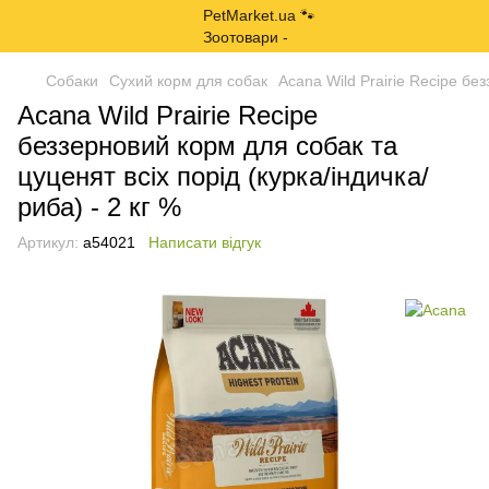
Собаки
Сухий корм для собак
Acana Wild Prairie Recipe без
Acana Wild Prairie Recipe
беззерновий корм для собак та
цуценят всіх порід (курка/індичка/
риба) - 2 кг %
Артикул:
a54021
Написати відгук