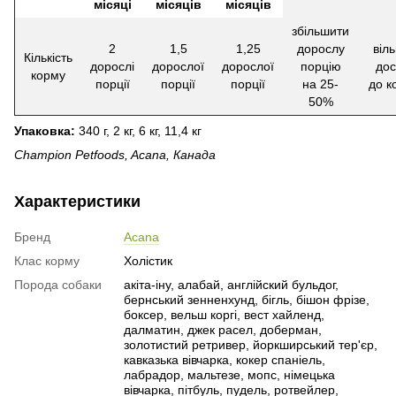
місяці
місяців
місяців
збільшити
2
1,5
1,25
дорослу
віл
Кількість
дорослі
дорослої
дорослої
порцію
дос
корму
порції
порції
порції
на 25-
до к
50%
Упаковка:
340 г, 2 кг, 6 кг, 11,4 кг
Champion Petfoods, Acana, Канада
Характеристики
Бренд
Acana
Клас корму
Холістик
Порода собаки
акіта-іну, алабай, англійский бульдог,
бернський зенненхунд, бігль, бішон фрізе,
боксер, вельш коргі, вест хайленд,
далматин, джек расел, доберман,
золотистий ретривер, йоркширський тер'єр,
кавказька вівчарка, кокер спаніель,
лабрадор, мальтезе, мопс, німецька
вівчарка, пітбуль, пудель, ротвейлер,