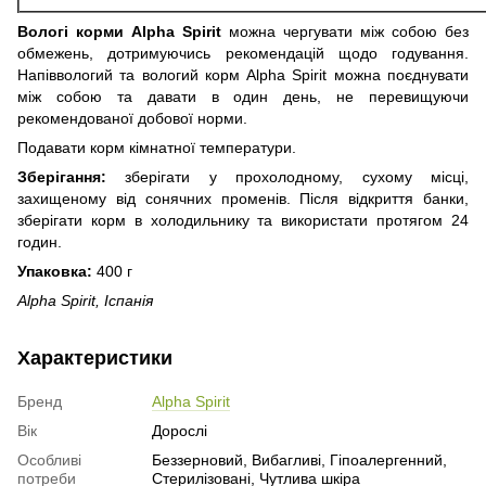
Вологі корми Alpha Spirit
можна чергувати між собою без
обмежень, дотримуючись рекомендацій щодо годування.
Напіввологий та вологий корм Alpha Spirit можна поєднувати
між собою та давати в один день, не перевищуючи
рекомендованої добової норми.
Подавати корм кімнатної температури.
Зберігання:
зберігати у прохолодному, сухому місці,
захищеному від сонячних променів. Після відкриття банки,
зберігати корм в холодильнику та використати протягом 24
годин.
Упаковка:
400 г
Alpha Spirit, Іспанія
Характеристики
Бренд
Alpha Spirit
Вік
Дорослі
Особливі
Беззерновий, Вибагливі, Гіпоалергенний,
потреби
Стерилізовані, Чутлива шкіра