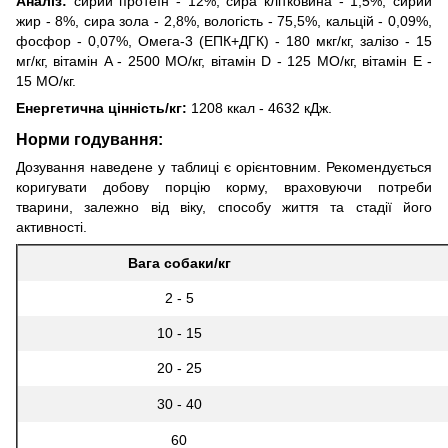
Аналіз:
сирий протеїн - 12%, сира клітковина - 1,5%, сирий
жир - 8%, сира зола - 2,8%, вологість - 75,5%, кальцій - 0,09%,
фосфор - 0,07%, Омега-3 (ЕПК+ДГК) - 180 мкг/кг, залізо - 15
мг/кг, вітамін A - 2500 МО/кг, вітамін D - 125 МО/кг, вітамін E -
15 МО/кг.
Енергетична цінність/кг:
1208 ккал - 4632 кДж.
Норми годування:
Дозування наведене у таблиці є орієнтовним. Рекомендується
коригувати добову порцію корму, враховуючи потреби
тварини, залежно від віку, способу життя та стадії його
активності.
Вага собаки/кг
2 - 5
10 - 15
20 - 25
30 - 40
60