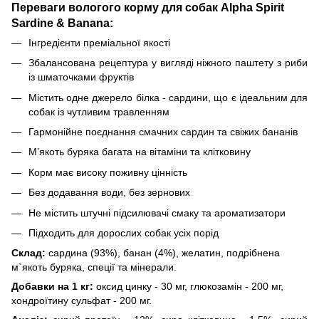
Переваги вологого корму для собак Alpha Spirit
Sardine & Banana
:
Інгредієнти преміальної якості
Збалансована рецептура у вигляді ніжного паштету з риби
із шматочками фруктів
Містить одне джерело білка - сардини, що є ідеальним для
собак із чутливим травленням
Гармонійне поєднання смачних сардин та свіжих бананів
М’якоть буряка багата на вітаміни та клітковину
Корм має високу поживну цінність
Без додавання води, без зернових
Не містить штучні підсилювачі смаку та ароматизатори
Підходить для дорослих собак усіх порід
Склад:
сардина (93%), банан (4%), желатин, подрібнена
м`якоть буряка, спеції та мінерали.
Добавки на 1 кг:
оксид цинку - 30 мг, глюкозамін - 200 мг,
хондроїтину сульфат - 200 мг.