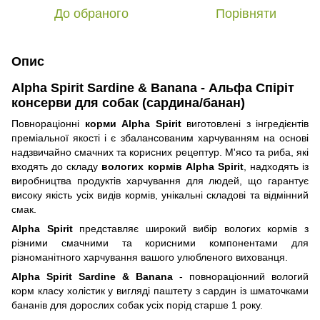
До обраного
Порівняти
Опис
Alpha Spirit Sardine & Banana - Альфа Спіріт
консерви для собак (сардина/банан)
Повнораціонні
корми Alpha Spirit
виготовлені з інгредієнтів
преміальної якості і є збалансованим харчуванням на основі
надзвичайно смачних та корисних рецептур. М'ясо та риба, які
входять до складу
вологих кормів Alpha Spirit
, надходять із
виробництва продуктів харчування для людей, що гарантує
високу якість усіх видів кормів, унікальні складові та відмінний
смак.
Alpha Spirit
представляє широкий вибір вологих кормів з
різними смачними та корисними компонентами для
різноманітного харчування вашого улюбленого вихованця.
Alpha Spirit Sardine & Banana
- повнораціонний вологий
корм класу холістик у вигляді паштету з сардин із шматочками
бананів для дорослих собак усіх порід старше 1 року.