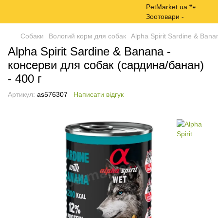
Собаки
Вологий корм для собак
Alpha Spirit Sardine & Ban
Alpha Spirit Sardine & Banana -
консерви для собак (сардина/банан)
- 400 г
Артикул:
as576307
Написати відгук