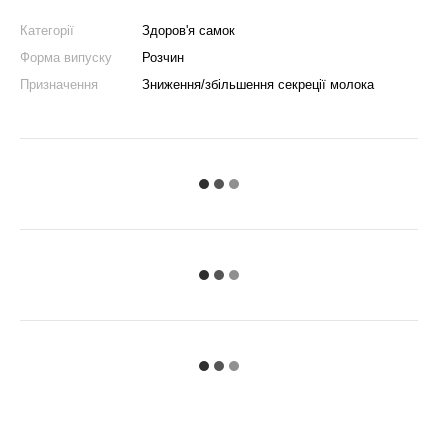
Категорії
Здоров'я самок
Форма випуску
Розчин
Призначення
Зниження/збільшення секреції молока