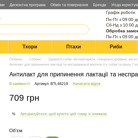
ами
Дисконтна програма
Обмін та повернення
Бренди
Угода користув
Графік роботи:
в
Пн-Пт з 09:00 д
Сб-Нд з 10:00 д
Обробка замо
Пн-Пт з 09:00 д
Тхори
Птахи
Риби
Головна
Собаки
Здоров'я собак: ветпрепарати, спеціальні добавки, аксе
Антилакт для припинення лактації та несправжньої вагітності у собак та кішок 7 м
Антилакт для припинення лактації та несправ
В наявності
Артикул: BTL48219
Написати відгук
709 грн
Авторизуйтеся, щоб купити цей товар зі знижкою
%
Об'єм