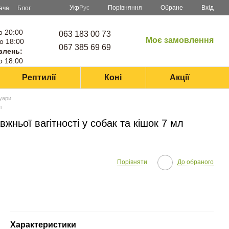
Порівняння
Укр
Рус
Обране
Вхід
ача
Блог
о 20:00
063 183 00 73
Моє замовлення
о 18:00
067 385 69 69
влень:
о 18:00
Рептилії
Коні
Акції
суари
л
жньої вагітності у собак та кішок 7 мл
Порівняти
До обраного
Характеристики