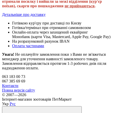
отримали посилку і вийшли за межі відділення (кур'єр
поїхав), скарги про пошкодження
не приймаються
.
Детальніше про доставку
Готівкою кур'єру при доставці по Києву
Готівка/термінал при отриманні самовивозом
Онлайн-оплата через захищений еквайринг
Монобанк (карти Visa, Mastercard, Apple Pay, Google Pay)
На розрахунковий рахунок IBAN
Оплата частинами
Увага!
Не оплачуйте замовлення поки з Вами не зв'яжеться
менеджер для уточнення наявності замовленого товару.
Замовлення відправляється протягом 1-3 робочих днів після
надходження оплати.
063 183 00 73
067 385 69 69
Контакти
Повна версія сайту
© 2007—2026
Інтернет-магазин зоотоварів ПетМаркет
Укр
Рус