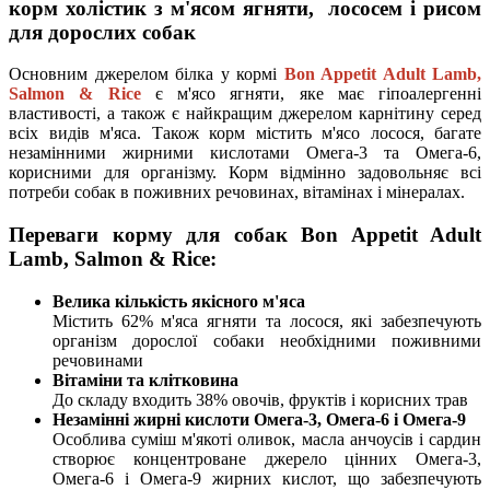
корм холістик з м'ясом ягняти, лососем і рисом
для дорослих собак
Основним джерелом білка у кормі
Bon Appetit Adult Lamb,
Salmon & Rice
є м'ясо ягняти, яке має гіпоалергенні
властивості, а також є найкращим джерелом карнітину серед
всіх видів м'яса. Також корм містить м'ясо лосося, багате
незамінними жирними кислотами Омега-3 та Омега-6,
корисними для організму. Корм відмінно задовольняє всі
потреби собак в поживних речовинах, вітамінах і мінералах.
Переваги корму для собак Bon Appetit
Adult
Lamb, Salmon & Rice
:
Велика кількість якісного м'яса
Містить 62% м'яса ягняти та лосося, які забезпечують
організм дорослої собаки необхідними поживними
речовинами
Вітаміни та клітковина
До складу входить 38% овочів, фруктів і корисних трав
Незамінні жирні кислоти Омега-3, Омега-6 і Омега-9
Особлива суміш м'якоті оливок, масла анчоусів і сардин
створює концентроване джерело цінних Омега-3,
Омега-6 і Омега-9 жирних кислот, що забезпечують