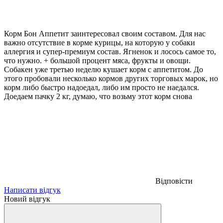
Корм Бон Аппетит заинтересовал своим составом. Для нас
важно отсутствие в корме курицы, на которую у собаки
аллергия и супер-премиум состав. Ягненок и лосось самое то,
что нужно. + большой процент мяса, фрукты и овощи.
Собакен уже третью неделю кушает корм с аппетитом. До
этого пробовали несколько кормов других торговых марок, но
корм либо быстро надоедал, либо им просто не наедался.
Доедаем пачку 2 кг, думаю, что возьму этот корм снова
Відповісти
Написати відгук
Новий відгук