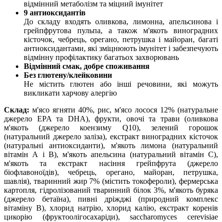
відмінний метаболізм та міцний імунітет
9 антиоксидантів
До складу входять оливкова, лимонна, апельсинова і
грейпфрутова пульпа, а також м'якоть виноградних
кісточок, чебрець, орегано, петрушка і майоран, багаті
антиоксидантами, які зміцнюють імунітет і забезпечують
відмінну профілактику багатьох захворювань
Відмінний смак, добре споживання
Без глютену/клейковини
Не містить глютен або інші речовини, які можуть
викликати харчову алергію
Склад:
м'ясо ягняти 40%, рис, м'ясо лосося 12% (натуральне
джерело EPA та DHA), фрукти, овочі та трави (оливкова
м'якоть (джерело коензиму Q10), зелений горошок
(натуральний джерело заліза), екстракт виноградних кісточок
(натуральні антиоксиданти), м'якоть лимона (натуральний
вітамін А і В), м'якоть апельсина (натуральний вітамін С),
м'якоть та екстракт насіння грейпфрута (джерело
біофлавоноїдів), чебрець, орегано, майоран, петрушка,
шавлія), тваринний жир 7% (містить токофероли), фермерська
картопля, гідролізований тваринний білок 3%, м'якоть буряка
(джерело бетаїна), пивні дріжджі (природний комплекс
вітаміну В), хлорид натрію, хлорид калію, екстракт коренів
цикорію (фруктоолігосахаріди), saccharomyces cerevisiae