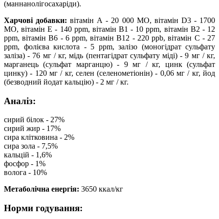
(маннанолігосахаріди).
Харчові добавки:
вітамін А - 20 000 МО, вітамін D3 - 1700
МО, вітамін E - 140 ppm, вітамін B1 - 10 ppm, вітамін B2 - 12
ppm, вітамін B6 - 6 ppm, вітамін B12 - 220 ppb, вітамін C - 27
ppm, фолієва кислота - 5 ppm, залізо (моногідрат сульфату
заліза) - 76 мг / кг, мідь (пентагідрат сульфату міді) - 9 мг / кг,
марганець (сульфат марганцю) - 9 мг / кг, цинк (сульфат
цинку) - 120 мг / кг, селен (селенометіонін) - 0,06 мг / кг, йод
(безводний йодат кальцію) - 2 мг / кг.
Аналіз:
сирий білок - 27%
сирий жир - 17%
сира клітковина - 2%
сира зола - 7,5%
кальцій - 1,6%
фосфор - 1%
волога - 10%
Метаболічна енергія:
3650 ккал/кг
Норми годування: