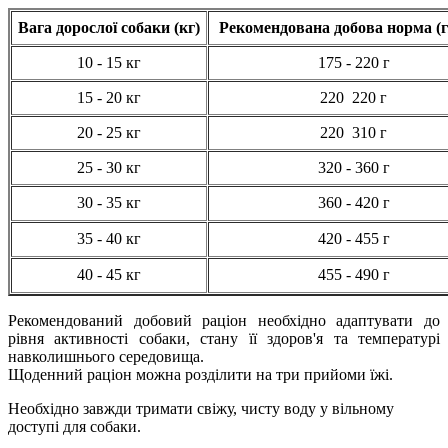
Вага дорослої собаки (кг)
Рекомендована добова норма (г
10 - 15 кг
175 - 220 г
15 - 20 кг
220 220 г
20 - 25 кг
220 310 г
25 - 30 кг
320 - 360 г
30 - 35 кг
360 - 420 г
35 - 40 кг
420 - 455 г
40 - 45 кг
455 - 490 г
Рекомендований добовий раціон необхідно адаптувати до
рівня активності собаки, стану її здоров'я та температурі
навколишнього середовища.
Щоденний раціон можна розділити на три прийоми їжі.
Необхідно завжди тримати свіжу, чисту воду у вільному
доступі для собаки.