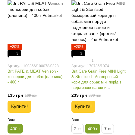
−20%
−20%
3
3
1
Артикул: 100866/100078/0328
Артикул: 170786/1074
Brit PATE & MEAT Venison -
Brit Care Grain Free MINI Light
консерви для собак (оленина)
& Sterilised - беззерновий
- 400 г
корм для собак міні порід з
надмірною вагою и
стерілізованіх (кролик/лосось)
135 грн
239 грн
169 грн
299 грн
- 400 г
Купити!
Купити!
Вага
Вага
400 г
2 кг
400 г
7 кг