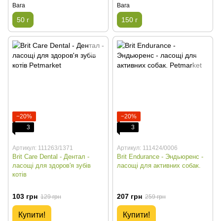
Вага
Вага
50 г
150 г
−20%
−20%
3
3
Артикул: 111263/1371
Артикул: 111424/0006
Brit Care Dental - Дентал -
Brit Endurance - Эндьюренс -
ласощі для здоров'я зубів
ласощі для активних собак.
котів
103 грн
207 грн
129 грн
259 грн
Купити!
Купити!