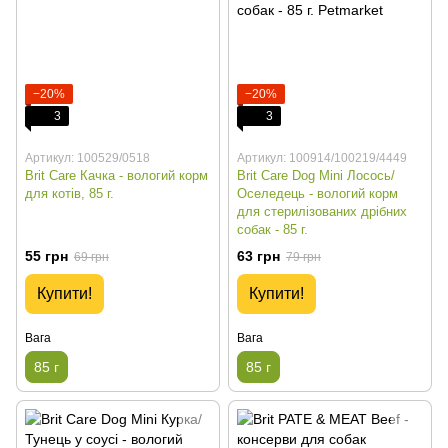
−20%
−20%
3
3
Артикул: 100529/0518
Артикул: 100914/100219/4449
Brit Care Качка - вологий корм
Brit Care Dog Mini Лосось/
для котів, 85 г.
Оселедець - вологий корм
для стерилізованих дрібних
собак - 85 г.
55 грн
63 грн
69 грн
79 грн
Купити!
Купити!
Вага
Вага
85 г
85 г