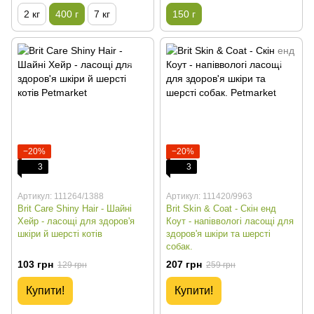
2 кг
400 г
7 кг
150 г
−20%
−20%
3
3
Артикул: 111264/1388
Артикул: 111420/9963
Brit Care Shiny Hair - Шайні
Brit Skin & Coat - Скін енд
Хейр - ласощі для здоров'я
Коут - напіввологі ласощі для
шкіри й шерсті котів
здоров'я шкіри та шерсті
собак.
103 грн
207 грн
129 грн
259 грн
Купити!
Купити!