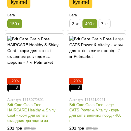
Купити!
Купити!
Вага
Вага
150 г
2 кг
400 г
7 кг
−20%
−20%
3
3
Артикул: 171307/0891
Артикул: 171311/0921
Brit Care Grain Free
Brit Care Grain Free Large
HAIRCARE Healthy & Shiny
CATS Power & Vitality - корм
Coat - корм для котів зі
для котів великих порід - 400
складним доглядом за
г
шерстю - 400 г
231 грн
231 грн
289 грн
289 грн