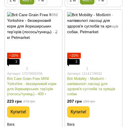
−20%
−20%
3
3
2
1
Артикул: 170780/0206
Артикул: 111417/9932
Brit Care Grain Free MINI
Brit Mobility - Мобіліті -
Yorkshire - беззерновий корм
напіввологі ласощі для
для йоркширських тер'єрів
здоров'я суглобів та хрящів
(лосось/тунець) - 400 г
собак.
223 грн
207 грн
279 грн
259 грн
Купити!
Купити!
Вага
Вага