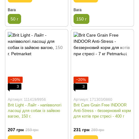
Вага
Вага
50 г
150 г
−20%
−20%
3
3
Артикул: 111419/9956
Артикул: 171303/0860
Brit Light - Лайт - напіввологі
Brit Care Grain Free INDOOR
ласощі для собак із зайвою
Anti-Stress - беззерновий корм
вагою, 150 г.
для котів при стресі - 400 г
207 грн
231 грн
259 грн
289 грн