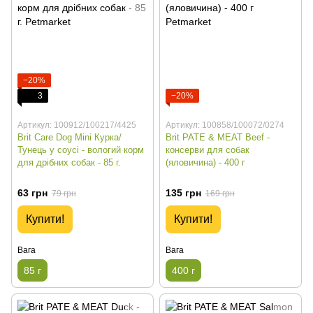
−20%
3
−20%
Артикул: 100912/100217/4425
Артикул: 100858/100072/0274
Brit Care Dog Mini Курка/
Brit PATE & MEAT Beef -
Тунець у соусі - вологий корм
консерви для собак
для дрібних собак - 85 г.
(яловичина) - 400 г
63 грн
135 грн
79 грн
169 грн
Купити!
Купити!
Вага
Вага
85 г
400 г