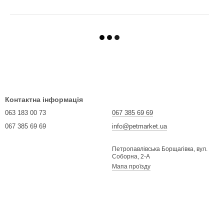
Контактна інформація
063 183 00 73
067 385 69 69
067 385 69 69
info@petmarket.ua
Петропавлівська Борщагівка, вул.
Соборна, 2-А
Мапа проїзду