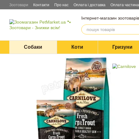
Перейти до основного контенту
Зоотовари
Контакти
Про нас
Оплата і доставка
Оплата частин
Інтернет-магазин зоотоварі
Собаки
Коти
Гризуни