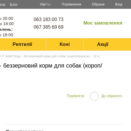
Порівняння
Укр
Рус
Обране
Вхід
ача
Блог
о 20:00
063 183 00 73
Моє замовлення
о 18:00
067 385 69 69
влень:
о 18:00
Рептилії
Коні
Акції
 Adult Dogs - беззерновий корм для собак (короп/форель) - 12 кг
 беззерновий корм для собак (короп/
Порівняти
До обраного