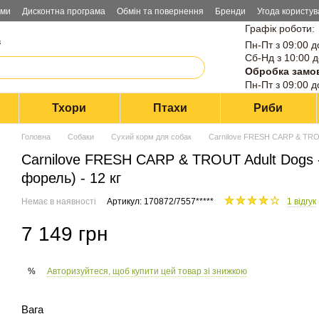
ами
Дисконтна програма
Обмін та повернення
Бренди
Угода користув
Графік роботи:
в
Пн-Пт з 09:00 д
Сб-Нд з 10:00 д
Обробка замо
Пн-Пт з 09:00 д
Тхори
Птахи
Риби
Головна
Собаки
Сухий корм для собак
Carnilove FRESH CARP & TROUT
Carnilove FRESH CARP & TROUT Adult Dogs -
форель) - 12 кг
Немає в наявності
Артикул: 170872/7557*****
1 відгук
7 149 грн
Авторизуйтеся, щоб купити цей товар зі знижкою
%
Вага