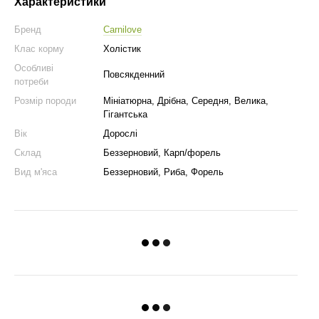
Характеристики
Бренд
Carnilove
Клас корму
Холістик
Особливі
Повсякденний
потреби
Розмір породи
Мініатюрна, Дрібна, Середня, Велика,
Гігантська
Вік
Дорослі
Склад
Беззерновий, Карп/форель
Вид м'яса
Беззерновий, Риба, Форель