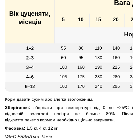
Вага д
Вік цуценяти,
5
10
15
20
25
місяців
Норм
1–2
55
80
110
140
155
2–3
60
95
130
160
165
3–4
100
160
190
225
285
4–6
105
175
230
280
340
6–12
100
170
240
295
350
Корм ​​давати сухим або злегка зволоженим.
Зберігання:
зберігати при температурі від 0 до +25ºС і
відносній вологості повітря не більше 80%. Після
відкриття пакет з кормом необхідно щільно закривати.
Фасовка:
1,5 кг, 4 кг, 12 кг
VAFO PRAHA sro, Чехія