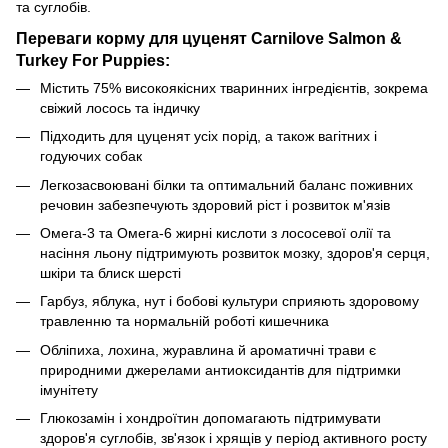
та суглобів.
Переваги корму для цуценят Carnilove Salmon &
Turkey For Puppies:
Містить 75% високоякісних тваринних інгредієнтів, зокрема
свіжий лосось та індичку
Підходить для цуценят усіх порід, а також вагітних і
годуючих собак
Легкозасвоювані білки та оптимальний баланс поживних
речовин забезпечують здоровий ріст і розвиток м'язів
Омега-3 та Омега-6 жирні кислоти з лососевої олії та
насіння льону підтримують розвиток мозку, здоров'я серця,
шкіри та блиск шерсті
Гарбуз, яблука, нут і бобові культури сприяють здоровому
травленню та нормальній роботі кишечника
Обліпиха, лохина, журавлина й ароматичні трави є
природними джерелами антиоксидантів для підтримки
імунітету
Глюкозамін і хондроїтин допомагають підтримувати
здоров'я суглобів, зв'язок і хрящів у період активного росту