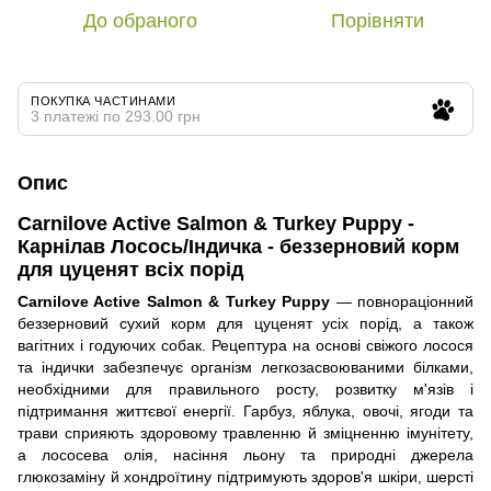
До обраного
Порівняти
ПОКУПКА ЧАСТИНАМИ
3 платежі по 293.00 грн
Опис
Carnilove Active Salmon & Turkey Puppy -
Карнілав Лосось/Індичка - беззерновий корм
для цуценят всіх порід
Carnilove Active Salmon & Turkey Puppy
— повнораціонний
беззерновий сухий корм для цуценят усіх порід, а також
вагітних і годуючих собак. Рецептура на основі свіжого лосося
та індички забезпечує організм легкозасвоюваними білками,
необхідними для правильного росту, розвитку м'язів і
підтримання життєвої енергії. Гарбуз, яблука, овочі, ягоди та
трави сприяють здоровому травленню й зміцненню імунітету,
а лососева олія, насіння льону та природні джерела
глюкозаміну й хондроїтину підтримують здоров'я шкіри, шерсті