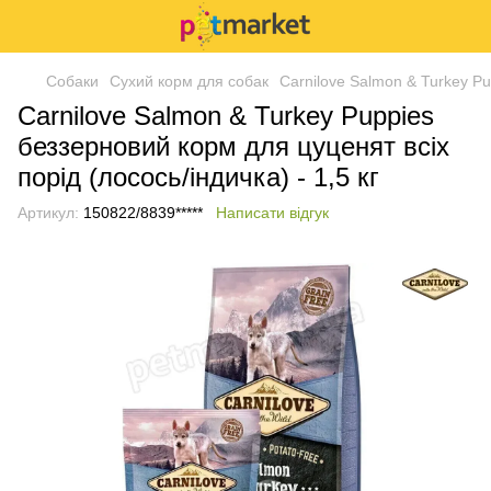
Собаки
Сухий корм для собак
Carnilove Salmon & Turkey Pu
Carnilove Salmon & Turkey Puppies
беззерновий корм для цуценят всіх
порід (лосось/індичка) - 1,5 кг
Артикул:
150822/8839*****
Написати відгук