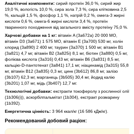
Аналітичні компоненти:
сирий протеїн 36,0 %, сирий жир
19,0 %, вологість 10,0 %, сира зола 7,3 %, сира клітковина 2,5
%, кальцій 1,5 %, фосфор 1,1 %, натрій 0,2 %, омега-3 жирні
кислоти 0,6 %, омега-6 жирні кислоти 3,4 %, протеїн
тваринного походження від загального вмісту протеїну 75,0 %.
Харчові добавки на 1 кг:
вітамін A (3a672a) 20 000 МО,
вітамін D3 (3a671) 1 575 МО, вітамін E (3a700) 530 мг, холін
хлорид (3a890) 2 400 мг, таурин (3a370) 1 500 мг, вітамін B1
(3a821) 4,7 мг, вітамін B2 (3a825i) 8,1 мг, біотин (3a880) 0,5 мг,
фолієва кислота (3a316) 0,43 мг, вітамін B6 (3a831) 8,5 мг,
кальцію-D-пантотенат (3a841) 17,1 мг, ніацинамід (3a315) 55,8
мг, вітамін B12 (3a835) 0,3 мг, цинк (3b612) 86,8 мг, залізо
(3b107) 62,3 мг, марганець (3b505) 30,4 мг, йодид калію
(3b201) 1,07 мг, мідь (3b407) 12,7 мг.
Технологічні добавки:
екстракти токоферолу з рослинної олії
(1b306(i)), аскорбілпальмітат (1b304), екстракт розмарину
(1b392).
Енергетична цінність:
3 964 ккал/кг (16 586 кДж/кг).
Рекомендований добовий раціон: