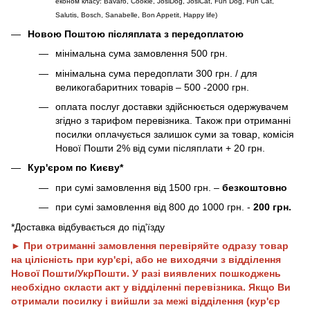
економ класу: Bavaro, Cookie, JosiDog, JosiCat, Fun Dog, Fun Cat,
Salutis, Bosch, Sanabelle, Bon Appetit, Happy life
)
Новою Поштою післяплата з передоплатою
мінімальна сума замовлення 500 грн.
мінімальна сума передоплати 300 грн. / для
великогабаритних товарів – 500 -2000 грн.
оплата послуг доставки здійснюється одержувачем
згідно з тарифом перевізника. Також при отриманні
посилки оплачується залишок суми за товар, комісія
Нової Пошти 2% від суми післяплати + 20 грн.
Кур'єром по Києву*
при сумі замовлення від 1500 грн. –
безкоштовно
при сумі замовлення від 800 до 1000 грн. -
200 грн.
*Доставка відбувається до під'їзду
► При отриманні замовлення перевіряйте одразу товар
на цілісність при кур'єрі, або не виходячи з відділення
Нової Пошти/УкрПошти. У разі виявлених пошкоджень
необхідно скласти акт у відділенні перевізника. Якщо Ви
отримали посилку і вийшли за межі відділення (кур'єр