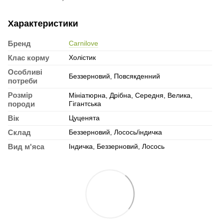
Характеристики
Бренд
Carnilove
Клас корму
Холістик
Особливі
Беззерновий, Повсякденний
потреби
Розмір
Мініатюрна, Дрібна, Середня, Велика,
породи
Гігантська
Вік
Цуценята
Склад
Беззерновий, Лосось/індичка
Вид м'яса
Індичка, Беззерновий, Лосось