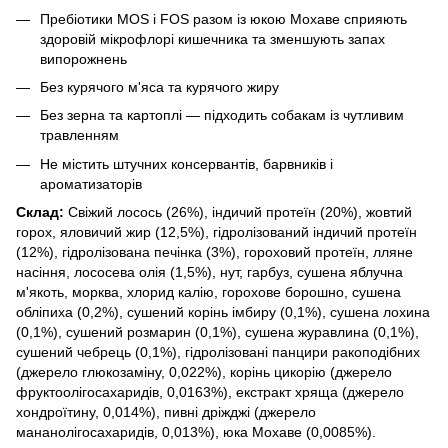
Пребіотики MOS і FOS разом із юкою Мохаве сприяють
здоровій мікрофлорі кишечника та зменшують запах
випорожнень
Без курячого м'яса та курячого жиру
Без зерна та картоплі — підходить собакам із чутливим
травленням
Не містить штучних консервантів, барвників і
ароматизаторів
Склад:
Свіжий лосось (26%), індичий протеїн (20%), жовтий
горох, яловичий жир (12,5%), гідролізований індичий протеїн
(12%), гідролізована печінка (3%), гороховий протеїн, лляне
насіння, лососева олія (1,5%), нут, гарбуз, сушена яблучна
м'якоть, морква, хлорид калію, горохове борошно, сушена
обліпиха (0,2%), сушений корінь імбиру (0,1%), сушена лохина
(0,1%), сушений розмарин (0,1%), сушена журавлина (0,1%),
сушений чебрець (0,1%), гідролізовані панцири ракоподібних
(джерело глюкозаміну, 0,022%), корінь цикорію (джерело
фруктоолігосахаридів, 0,0163%), екстракт хряща (джерело
хондроїтину, 0,014%), пивні дріжджі (джерело
мананолігосахаридів, 0,013%), юка Мохаве (0,0085%).