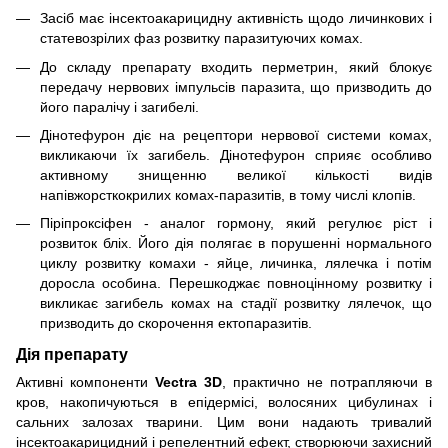
Засіб має інсектоакарицидну активність щодо личинкових і
статевозрілих фаз розвитку паразитуючих комах.
До складу препарату входить перметрин, який блокує
передачу нервових імпульсів паразита, що призводить до
його паралічу і загибелі.
Дінотефурон діє на рецептори нервової системи комах,
викликаючи їх загибель. Дінотефурон сприяє особливо
активному знищенню великої кількості видів
напівжорсткокрилих комах-паразитів, в тому числі клопів.
Піріпроксіфен - аналог гормону, який регулює ріст і
розвиток бліх. Його дія полягає в порушенні нормального
циклу розвитку комахи - яйце, личинка, лялечка і потім
доросла особина. Перешкоджає повноцінному розвитку і
викликає загибель комах на стадії розвитку лялечок, що
призводить до скорочення ектопаразитів.
Дія препарату
Активні компоненти
Vectra 3D
, практично не потрапляючи в
кров, накопичуються в епідермісі, волосяних цибулинах і
сальних залозах тварини. Цим вони надають тривалий
інсектоакарицидний і репелентний ефект, створюючи захисний