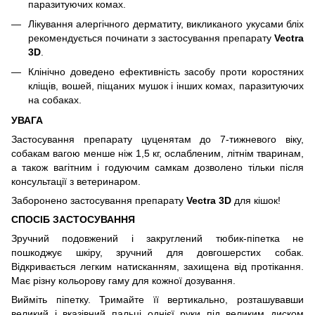
паразитуючих комах.
Лікування алергічного дерматиту, викликаного укусами бліх
рекомендується починати з застосування препарату
Vectra
3D
.
Клінічно доведено ефективність засобу проти коростяних
кліщів, вошей, піщаних мушок і інших комах, паразитуючих
на собаках.
УВАГА
Застосування препарату цуценятам до 7-тижневого віку,
собакам вагою менше ніж 1,5 кг, ослабленим, літнім тваринам,
а також вагітним і годуючим самкам дозволено тільки після
консультації з ветеринаром.
Заборонено застосування препарату
Vectra 3D
для кішок!
СПОСІБ ЗАСТОСУВАННЯ
Зручний подовжений і закруглений тюбик-піпетка не
пошкоджує шкіру, зручний для довгошерстих собак.
Відкривається легким натисканням, захищена від протікання.
Має різну кольорову гаму для кожної дозування.
Вийміть піпетку. Тримайте її вертикально, розташувавши
великий і вказівний пальці однієї руки під великим диском