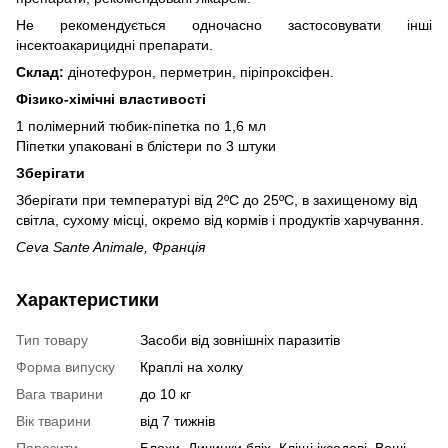
Не рекомендується одночасно застосовувати інші
інсектоакарицидні препарати.
Склад:
дінотефурон, перметрин, піріпроксіфен.
Фізико-хімічні властивості
1 полімерний тюбик-піпетка по 1,6 мл
Піпетки упаковані в блістери по 3 штуки
Зберігати
Зберігати при температурі від 2ºС до 25ºС, в захищеному від
світла, сухому місці, окремо від кормів і продуктів харчування.
Ceva Sante Animale, Франція
Характеристики
Тип товару
Засоби від зовнішніх паразитів
Форма випуску
Краплі на холку
Вага тварини
до 10 кг
Вік тварини
від 7 тижнів
Паразити
Блохи, Личинки бліх, Кліщі іксодові, Воші,