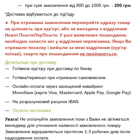
при сумі замовлення від 800 до 1000 грн. -
200 грн.
*Доставка відбувається до під'їзду
► При отриманні замовлення перевіряйте одразу товар
на цілісність при кур'єрі, або не виходячи з відділення
Нової Пошти/УкрПошти. У разі виявлених пошкоджень
необхідно скласти акт у відділенні перевізника. Якщо Ви
отримали посилку і вийшли за межі відділення (кур'єр
поїхав), скарги про пошкодження
не приймаються
.
Детальніше про доставку
Готівкою кур'єру при доставці по Києву
Готівка/термінал при отриманні самовивозом
Онлайн-оплата через захищений еквайринг
Монобанк (карти Visa, Mastercard, Apple Pay, Google Pay)
На розрахунковий рахунок IBAN
Оплата частинами
Увага!
Не оплачуйте замовлення поки з Вами не зв'яжеться
менеджер для уточнення наявності замовленого товару.
Замовлення відправляється протягом 1-3 робочих днів після
надходження оплати.