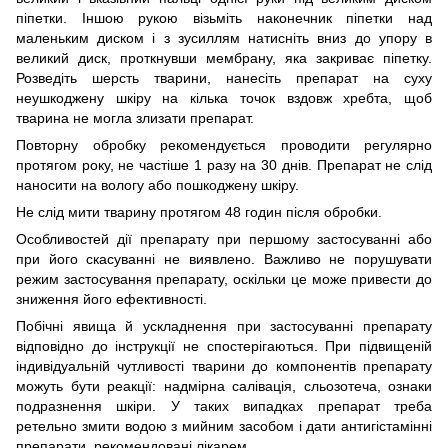
піпетки. Іншою рукою візьміть наконечник піпетки над
маленьким диском і з зусиллям натисніть вниз до упору в
великий диск, проткнувши мембрану, яка закриває піпетку.
Розведіть шерсть тварини, нанесіть препарат на суху
неушкоджену шкіру на кілька точок вздовж хребта, щоб
тварина не могла злизати препарат.
Повторну обробку рекомендується проводити регулярно
протягом року, не частіше 1 разу на 30 днів. Препарат не слід
наносити на вологу або пошкоджену шкіру.
Не слід мити тварину протягом 48 годин після обробки.
Особливостей дії препарату при першому застосуванні або
при його скасуванні не виявлено. Важливо не порушувати
режим застосування препарату, оскільки це може привести до
зниження його ефективності.
Побічні явища й ускладнення при застосуванні препарату
відповідно до інструкції не спостерігаються. При підвищеній
індивідуальній чутливості тварини до компонентів препарату
можуть бути реакції: надмірна салівація, сльозотеча, ознаки
подразнення шкіри. У таких випадках препарат треба
ретельно змити водою з мийним засобом і дати антигістамінні
препарати, рекомендовані лікарем.