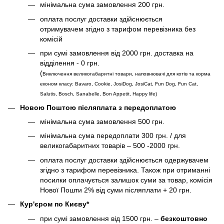
мінімальна сума замовлення 200 грн.
оплата послуг доставки здійснюється
отримувачем згідно з тарифом перевізника без
комісій
при сумі замовлення від 2000 грн. доставка на
відділення - 0 грн.
(
Виключення великогабаритні товари, наповнювачі для котів та корма
економ класу: Bavaro, Cookie, JosiDog, JosiCat, Fun Dog, Fun Cat,
Salutis, Bosch, Sanabelle, Bon Appetit, Happy life
)
Новою Поштою післяплата з передоплатою
мінімальна сума замовлення 500 грн.
мінімальна сума передоплати 300 грн. / для
великогабаритних товарів – 500 -2000 грн.
оплата послуг доставки здійснюється одержувачем
згідно з тарифом перевізника. Також при отриманні
посилки оплачується залишок суми за товар, комісія
Нової Пошти 2% від суми післяплати + 20 грн.
Кур'єром по Києву*
при сумі замовлення від 1500 грн. –
безкоштовно