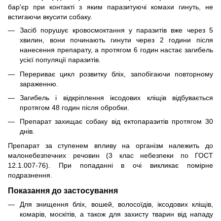
бар'єр при контакті з яким паразитуючі комахи гинуть, не
встигаючи вкусити собаку.
Засіб порушує кровосмоктання у паразитів вже через 5
хвилин, вони починають гинути через 2 години після
нанесення препарату, а протягом 6 годин настає загибель
усієї популяції паразитів.
Перериває цикл розвитку бліх, запобігаючи повторному
зараженню.
Загибель і відкріплення іксодових кліщів відбувається
протягом 48 годин після обробки.
Препарат захищає собаку від ектопаразитів протягом 30
днів.
Препарат за ступенем впливу на організм належить до
малонебезпечних речовин (3 клас небезпеки по ГОСТ
12.1.007-76). При попаданні в очі викликає помірне
подразнення.
Показання до застосування
Для знищення бліх, вошей, волосоїдів, іксодових кліщів,
комарів, москітів, а також для захисту тварин від нападу