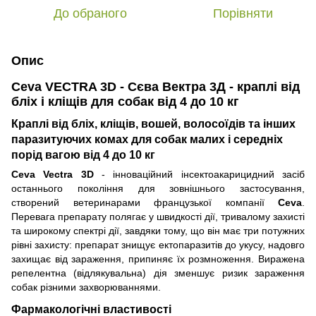
До обраного
Порівняти
Опис
Ceva VECTRA 3D - Сєва Вектра 3Д - краплі від
бліх і кліщів для собак від 4 до 10 кг
Краплі від бліх, кліщів, вошей, волосоїдів та інших
паразитуючих комах для собак малих і середніх
порід вагою від 4 до 10 кг
Ceva Vectra 3D
- інноваційний інсектоакарицидний засіб
останнього покоління для зовнішнього застосування,
створений ветеринарами французької компанії
Ceva
.
Перевага препарату полягає у швидкості дії, тривалому захисті
та широкому спектрі дії, завдяки тому, що він має три потужних
рівні захисту: препарат знищує ектопаразитів до укусу, надовго
захищає від зараження, припиняє їх розмноження. Виражена
репелентна (відлякувальна) дія зменшує ризик зараження
собак різними захворюваннями.
Фармакологічні властивості