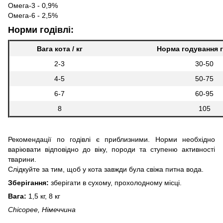
Омега-3 - 0,9%
Омега-6 - 2,5%
Норми годівлі:
Вага кота / кг
Норма годування г 
2-3
30-50
4-5
50-75
6-7
60-95
8
105
Рекомендації по годівлі є приблизними. Норми необхідно
варіювати відповідно до віку, породи та ступеню активності
тварини.
Слідкуйте за тим, щоб у кота завжди була свіжа питна вода.
Зберігання:
зберігати в сухому, прохолодному місці.
Вага:
1,5 кг, 8 кг
Chicopee, Німеччина