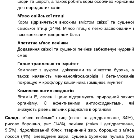
шкіри та шерсті, а також робить корм особливо корисним
для породистих котів
М'ясо свійської птиці
Корм відрізняється високим вмістом свіжої та сушеної
свійської птиці (34%). М'ясо птиці є легко засвоюваним і
високоякісним джерелом білка
Апетитне м'ясо печінки
Додавання свіжої та сушеної печінки забезпечує чудовий
смак
Гарне травлення та імунітет
Комплекс з цукром, дріжджами та м'якоттю буряка, а
також наявність маннанолігосахарідів і бета-глюканів
покращує мікрофлору кишечника і зміцнює імунітет
Комплекс антиоксидантів
Вітамін Е, селен і цинк підтримують природний захист
організму. Є ефективними антиоксидантами, які
знижують рівень вільних радикалів в організмі
Склад:
м'ясо свійської птиці (свіже та дегідратоване, 34%),
рисове борошно, рис (14%), печінка (свіжа і дегідратована,
9,5%), гідролізований білок, тваринний жир, борошно з м'яса
лосося (4%), зневоднені жири, сушена бурякова пульпа (без