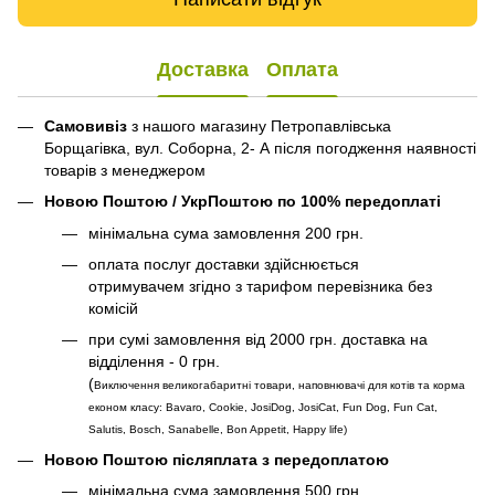
Доставка
Оплата
Самовивіз
з нашого магазину Петропавлівська
Борщагівка, вул. Соборна, 2- А після погодження наявності
товарів з менеджером
Новою Поштою / УкрПоштою по 100% передоплаті
мінімальна сума замовлення 200 грн.
оплата послуг доставки здійснюється
отримувачем згідно з тарифом перевізника без
комісій
при сумі замовлення від 2000 грн. доставка на
відділення - 0 грн.
(
Виключення великогабаритні товари, наповнювачі для котів та корма
економ класу: Bavaro, Cookie, JosiDog, JosiCat, Fun Dog, Fun Cat,
Salutis, Bosch, Sanabelle, Bon Appetit, Happy life
)
Новою Поштою післяплата з передоплатою
мінімальна сума замовлення 500 грн.