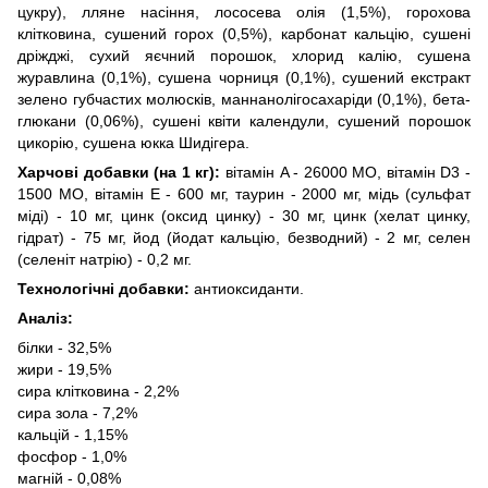
цукру), лляне насіння, лососева олія (1,5%), горохова
клітковина, сушений горох (0,5%), карбонат кальцію, сушені
дріжджі, сухий яєчний порошок, хлорид калію, сушена
журавлина (0,1%), сушена чорниця (0,1%), сушений екстракт
зелено губчастих молюсків, маннанолігосахаріди (0,1%), бета-
глюкани (0,06%), сушені квіти календули, сушений порошок
цикорію, сушена юкка Шидігера.
Харчові добавки (на 1 кг):
вітамін A - 26000 MО, вітамін D3 -
1500 MО, вітамін E - 600 мг, таурин - 2000 мг, мідь (сульфат
міді) - 10 мг, цинк (оксид цинку) - 30 мг, цинк (хелат цинку,
гідрат) - 75 мг, йод (йодат кальцію, безводний) - 2 мг, селен
(селеніт натрію) - 0,2 мг.
Технологічні добавки:
антиоксиданти.
Аналіз:
білки - 32,5%
жири - 19,5%
сира клітковина - 2,2%
сира зола - 7,2%
кальцій - 1,15%
фосфор - 1,0%
магній - 0,08%