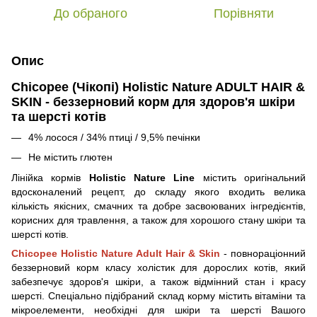
До обраного
Порівняти
Опис
Chicopee (Чікопі) Holistic Nature ADULT HAIR &
SKIN - беззерновий корм для здоров'я шкіри
та шерсті котів
4% лосося / 34% птиці / 9,5% печінки
Не містить глютен
Лінійка кормів
Holistic Nature Line
містить оригінальний
вдосконалений рецепт, до складу якого входить велика
кількість якісних, смачних та добре засвоюваних інгредієнтів,
корисних для травлення, а також для хорошого стану шкіри та
шерсті котів.
Chicopee Holistic Nature Adult Hair & Skin
- повнораціонний
беззерновий корм класу холістик для дорослих котів, який
забезпечує здоров'я шкіри, а також відмінний стан і красу
шерсті. Спеціально підібраний склад корму містить вітаміни та
мікроелементи, необхідні для шкіри та шерсті Вашого