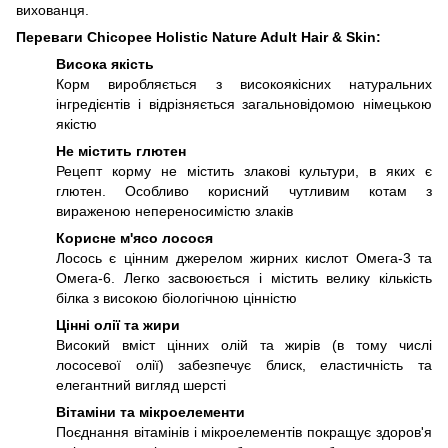
вихованця.
Переваги Chicopee Holistic Nature Adult
Hair & Skin
:
Висока якість
Корм виробляється з високоякісних натуральних
інгредієнтів і відрізняється загальновідомою німецькою
якістю
Не містить глютен
Рецепт корму не містить злакові культури, в яких є
глютен. Особливо корисний чутливим котам з
вираженою непереносимістю злаків
Корисне м'ясо лосося
Лосось є цінним джерелом жирних кислот Омега-3 та
Омега-6. Легко засвоюється і містить велику кількість
білка з високою біологічною цінністю
Цінні олії та жири
Високий вміст цінних олій та жирів (в тому числі
лососевої олії) забезпечує блиск, еластичність та
елегантний вигляд шерсті
Вітаміни та мікроелементи
Поєднання вітамінів і мікроелементів покращує здоров'я