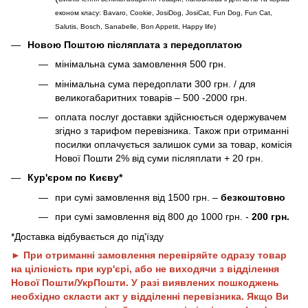
економ класу: Bavaro, Cookie, JosiDog, JosiCat, Fun Dog, Fun Cat,
Salutis, Bosch, Sanabelle, Bon Appetit, Happy life
)
Новою Поштою післяплата з передоплатою
мінімальна сума замовлення 500 грн.
мінімальна сума передоплати 300 грн. / для
великогабаритних товарів – 500 -2000 грн.
оплата послуг доставки здійснюється одержувачем
згідно з тарифом перевізника. Також при отриманні
посилки оплачується залишок суми за товар, комісія
Нової Пошти 2% від суми післяплати + 20 грн.
Кур'єром по Києву*
при сумі замовлення від 1500 грн. –
безкоштовно
при сумі замовлення від 800 до 1000 грн. -
200 грн.
*Доставка відбувається до під'їзду
► При отриманні замовлення перевіряйте одразу товар
на цілісність при кур'єрі, або не виходячи з відділення
Нової Пошти/УкрПошти. У разі виявлених пошкоджень
необхідно скласти акт у відділенні перевізника. Якщо Ви