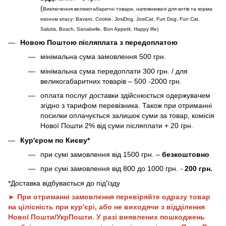
(
Виключення великогабаритні товари, наповнювачі для котів та корма
економ класу: Bavaro, Cookie, JosiDog, JosiCat, Fun Dog, Fun Cat,
Salutis, Bosch, Sanabelle, Bon Appetit, Happy life
)
Новою Поштою післяплата з передоплатою
мінімальна сума замовлення 500 грн.
мінімальна сума передоплати 300 грн. / для
великогабаритних товарів – 500 -2000 грн.
оплата послуг доставки здійснюється одержувачем
згідно з тарифом перевізника. Також при отриманні
посилки оплачується залишок суми за товар, комісія
Нової Пошти 2% від суми післяплати + 20 грн.
Кур'єром по Києву*
при сумі замовлення від 1500 грн. –
безкоштовно
при сумі замовлення від 800 до 1000 грн. -
200 грн.
*Доставка відбувається до під'їзду
► При отриманні замовлення перевіряйте одразу товар
на цілісність при кур'єрі, або не виходячи з відділення
Нової Пошти/УкрПошти. У разі виявлених пошкоджень