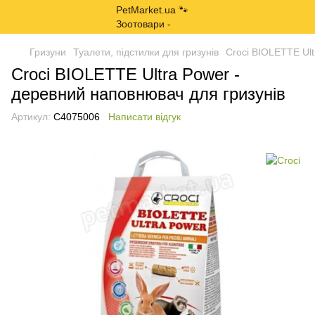
Гризуни
Туалети, підстилки для гризунів
Croci BIOLETTE Ult
Croci BIOLETTE Ultra Power -
деревний наповнювач для гризунів
Артикул:
C4075006
Написати відгук