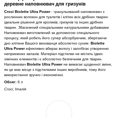
деревне наповнювач для гризунів
Croci Biolette Ultra Power
- гранульований наповнювач з
рослинних волокон для туалетів і клітин всіх дрібних тварин:
ідеальне рішення для кроликів, гризунів та інших дрібних
тварин. Збагачений спеціальними натуральними добавками.
Наповнювач виготовлений за допомогою спеціального
процесу, який робить його супер абсорбуючим, зберігаючи
дно клітини Вашого вихованця абсолютно сухим.
Biolette
Ultra Power
ефективно вбирає вологу і запобігає утворенню
неприємних запахів. Матеріал підстилки не містить їдких
хімічних елементів і є абсолютно безпечним для тварин.
Наповнювач
Biolette Ultra Power
не вимагає щоденної зміни,
як це має місце з підстилками інших виробників, тому його
використання зручно і економічно.
Обсяг:
6 л
Croci, Італія