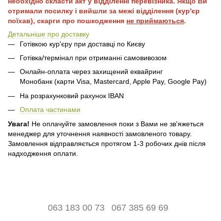
необхідно скласти акт у відділенні перевізника. Якщо Ви
отримали посилку і вийшли за межі відділення (кур'єр
поїхав), скарги про пошкодження
не приймаються
.
Детальніше про доставку
Готівкою кур'єру при доставці по Києву
Готівка/термінал при отриманні самовивозом
Онлайн-оплата через захищений еквайринг
Монобанк (карти Visa, Mastercard, Apple Pay, Google Pay)
На розрахунковий рахунок IBAN
Оплата частинами
Увага!
Не оплачуйте замовлення поки з Вами не зв'яжеться
менеджер для уточнення наявності замовленого товару.
Замовлення відправляється протягом 1-3 робочих днів після
надходження оплати.
063 183 00 73
067 385 69 69