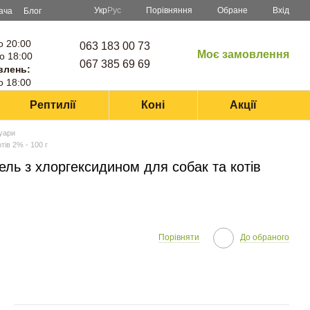
Порівняння
Укр
Рус
Обране
Вхід
ача
Блог
о 20:00
063 183 00 73
Моє замовлення
о 18:00
067 385 69 69
влень:
о 18:00
Рептилії
Коні
Акції
суари
тів 2% - 100 г
ель з хлоргексидином для собак та котів
Порівняти
До обраного