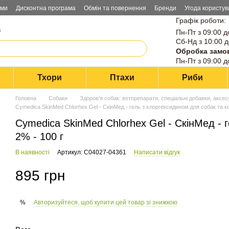
ами
Дисконтна програма
Обмін та повернення
Бренди
Угода користув
Графік роботи:
в
Пн-Пт з 09:00 д
Сб-Нд з 10:00 д
Обробка замо
Пн-Пт з 09:00 д
Тхори
Птахи
Риби
Головна
Собаки
Здоров'я собак: ветпрепарати, спеціальні добавки, аксе
Cymedica SkinMed Chlorhex Gel - СкінМед - гель з хлоргексидином для собак та ко
Cymedica SkinMed Chlorhex Gel - СкінМед - г
2% - 100 г
В наявності
Артикул: C04027-04361
Написати відгук
895 грн
Авторизуйтеся, щоб купити цей товар зі знижкою
%