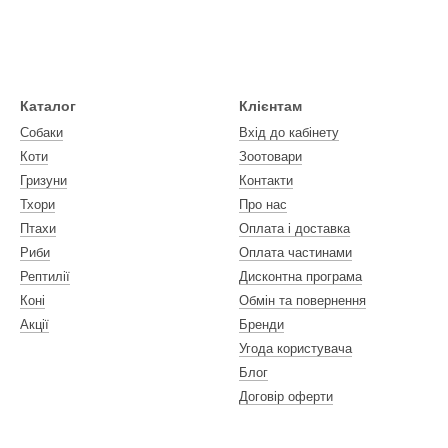
Каталог
Клієнтам
Собаки
Вхід до кабінету
Коти
Зоотовари
Гризуни
Контакти
Тхори
Про нас
Птахи
Оплата і доставка
Риби
Оплата частинами
Рептилії
Дисконтна програма
Коні
Обмін та повернення
Акції
Бренди
Угода користувача
Блог
Договір оферти