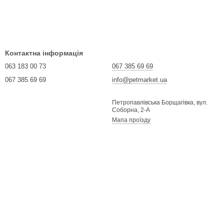
Контактна інформація
063 183 00 73
067 385 69 69
067 385 69 69
info@petmarket.ua
Петропавлівська Борщагівка, вул.
Соборна, 2-А
Мапа проїзду