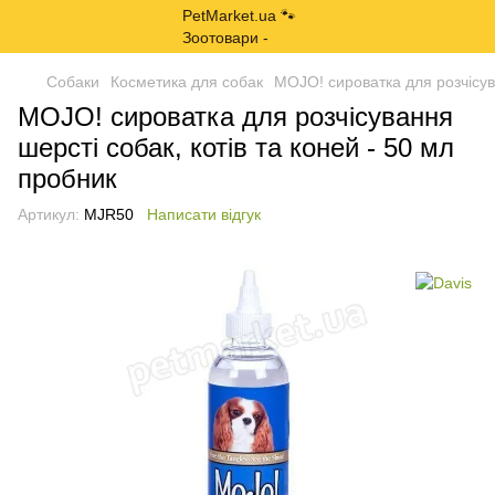
Собаки
Косметика для собак
MOJO! сироватка для розчісува
MOJO! сироватка для розчісування
шерсті собак, котів та коней - 50 мл
пробник
Артикул:
MJR50
Написати відгук