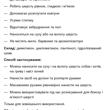
Робить шерсть рівною, гладкою і м'якою
Допомагає розплутати ковтуни
Усуває статику
Відштовхує забруднення та пил
Наноситься на суху або на вологу шерсть
Не містить мило, барвники та ароматизатори
Склад:
диметикон, циклометикон, пантенол, гідролізований
шовк.
Спосіб застосування:
Можна наносити на суху і на вологу шерсть собак і котів,
на гриву і хвіст коней
Нанести засіб на долоні та розтерти руками
Масажними рухами рівномірно нанести на шерсть
Можна використовувати під час розчісування для блиску і
м'якості шерсті
Тільки для зовнішнього використання.