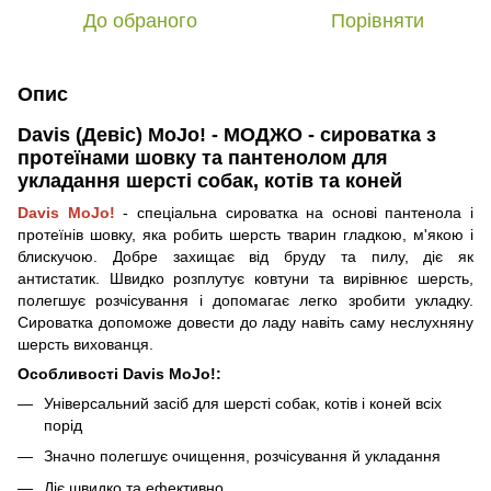
До обраного
Порівняти
Опис
Davis (Девіс) MoJo! - МОДЖО - сироватка з
протеїнами шовку та пантенолом для
укладання шерсті собак, котів та коней
Davis MoJo!
- спеціальна сироватка на основі пантенола і
протеїнів шовку, яка робить шерсть тварин гладкою, м'якою і
блискучою. Добре захищає від бруду та пилу, діє як
антистатик. Швидко розплутує ковтуни та вирівнює шерсть,
полегшує розчісування і допомагає легко зробити укладку.
Сироватка допоможе довести до ладу навіть саму неслухняну
шерсть вихованця.
Особливості Davis MoJo!:
Універсальний засіб для шерсті собак, котів і коней всіх
порід
Значно полегшує очищення, розчісування й укладання
Діє швидко та ефективно