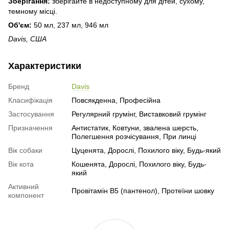
Зберігання:
зберігайте в недоступному для дітей, сухому,
темному місці.
Об'єм:
50 мл, 237 мл, 946 мл
Davis, США
Характеристики
Бренд
Davis
Класифікація
Повсякденна, Професійна
Застосування
Регулярний грумінг, Виставковий грумінг
Призначення
Антистатик, Ковтуни, звалена шерсть,
Полегшення розчісування, При линці
Вік собаки
Цуценята, Дорослі, Похилого віку, Будь-який
Вік кота
Кошенята, Дорослі, Похилого віку, Будь-
який
Активний
Провітамін B5 (пантенол), Протеїни шовку
компонент