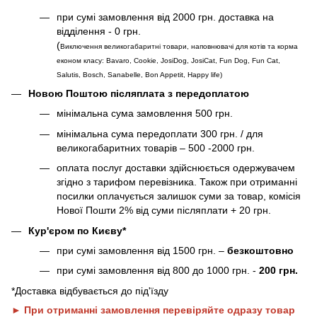
при сумі замовлення від 2000 грн. доставка на
відділення - 0 грн.
(
Виключення великогабаритні товари, наповнювачі для котів та корма
економ класу: Bavaro, Cookie, JosiDog, JosiCat, Fun Dog, Fun Cat,
Salutis, Bosch, Sanabelle, Bon Appetit, Happy life
)
Новою Поштою післяплата з передоплатою
мінімальна сума замовлення 500 грн.
мінімальна сума передоплати 300 грн. / для
великогабаритних товарів – 500 -2000 грн.
оплата послуг доставки здійснюється одержувачем
згідно з тарифом перевізника. Також при отриманні
посилки оплачується залишок суми за товар, комісія
Нової Пошти 2% від суми післяплати + 20 грн.
Кур'єром по Києву*
при сумі замовлення від 1500 грн. –
безкоштовно
при сумі замовлення від 800 до 1000 грн. -
200 грн.
*Доставка відбувається до під'їзду
► При отриманні замовлення перевіряйте одразу товар