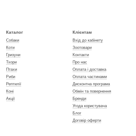
Каталог
Клієнтам
Собаки
Вхід до кабінету
Коти
Зоотовари
Гризуни
Контакти
Тхори
Про нас
Птахи
Оплата і доставка
Риби
Оплата частинами
Рептилії
Дисконтна програма
Коні
Обмін та повернення
Акції
Бренди
Угода користувача
Блог
Договір оферти