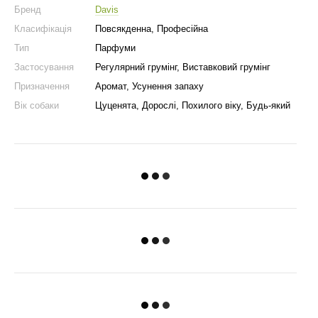
Бренд
Davis
Класифікація
Повсякденна, Професійна
Тип
Парфуми
Застосування
Регулярний грумінг, Виставковий грумінг
Призначення
Аромат, Усунення запаху
Вік собаки
Цуценята, Дорослі, Похилого віку, Будь-який