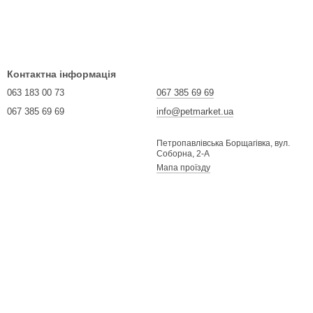
Контактна інформація
063 183 00 73
067 385 69 69
067 385 69 69
info@petmarket.ua
Петропавлівська Борщагівка, вул.
Соборна, 2-А
Мапа проїзду