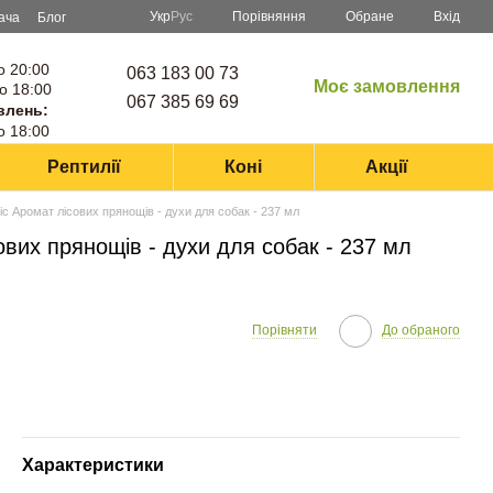
Порівняння
Укр
Рус
Обране
Вхід
ача
Блог
о 20:00
063 183 00 73
Моє замовлення
о 18:00
067 385 69 69
влень:
о 18:00
Рептилії
Коні
Акції
Аромат лісових прянощів - духи для собак - 237 мл
их прянощів - духи для собак - 237 мл
Порівняти
До обраного
Характеристики