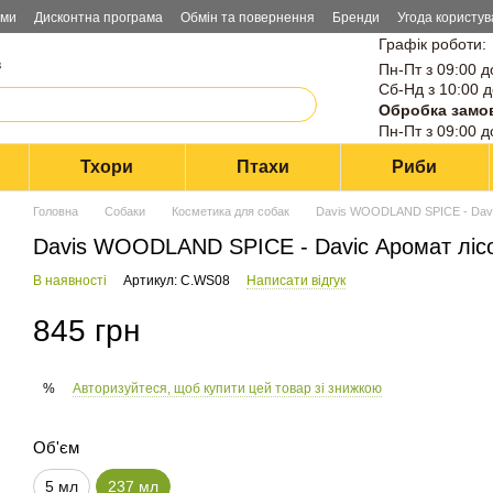
ами
Дисконтна програма
Обмін та повернення
Бренди
Угода користув
Графік роботи:
в
Пн-Пт з 09:00 д
Сб-Нд з 10:00 д
Обробка замо
Пн-Пт з 09:00 д
Тхори
Птахи
Риби
Головна
Собаки
Косметика для собак
Davis WOODLAND SPICE - Davic 
Davis WOODLAND SPICE - Davic Аромат лісов
В наявності
Артикул: C.WS08
Написати відгук
845 грн
Авторизуйтеся, щоб купити цей товар зі знижкою
%
Об'єм
5 мл
237 мл