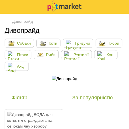
Дивопрайд
Дивопрайд
Собаки
Коти
Гризуни
Тхори
Птахи
Риби
Рептилії
Коні
Акції
Фільтр
За популярністю