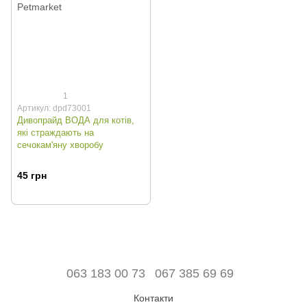
1
Артикул: dpd73001
Дивопрайд ВОДА для котів,
які страждають на
сечокам'яну хворобу
45 грн
063 183 00 73
067 385 69 69
Контакти