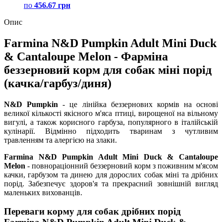
по
456.67 грн
Опис
Farmina N&D Pumpkin Adult Mini Duck
& Cantaloupe Melon - Фарміна
беззерновий корм для собак міні порід
(качка/гарбуз/диня)
N&D Pumpkin
- це лінійка беззернових кормів на основі
великої кількості якісного м'яса птиці, вирощеної на вільному
вигулі, а також корисного гарбуза, популярного в італійській
кулінарії. Відмінно підходить тваринам з чутливим
травленням та алергією на злаки.
Farmina N&D Pumpkin Adult Mini Duck & Cantaloupe
Melon
- повнораціонний беззерновий корм з поживним м'ясом
качки, гарбузом та динею для дорослих собак міні та дрібних
порід. Забезпечує здоров'я та прекрасний зовнішній вигляд
маленьких вихованців.
Переваги корму для собак дрібних порід