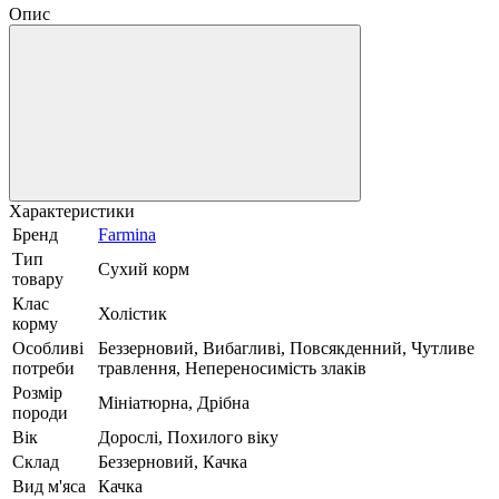
Опис
Характеристики
Бренд
Farmina
Тип
Сухий корм
товару
Клас
Холістик
корму
Особливі
Беззерновий, Вибагливі, Повсякденний, Чутливе
потреби
травлення, Непереносимість злаків
Розмір
Мініатюрна, Дрібна
породи
Вік
Дорослі, Похилого віку
Склад
Беззерновий, Качка
Вид м'яса
Качка