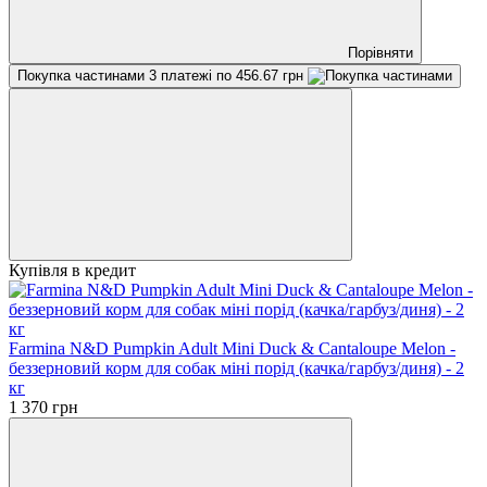
Порівняти
Покупка частинами
3 платежі по 456.67 грн
Купівля в кредит
Farmina N&D Pumpkin Adult Mini Duck & Cantaloupe Melon -
беззерновий корм для собак міні порід (качка/гарбуз/диня) - 2
кг
1 370 грн