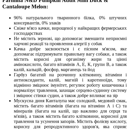
Farmina N&D Pumpkin Adult Mini Duck &
Cantaloupe Melon:
96% натурального тваринного білка, 0% штучних
консервантів, 0% злаків
Свіже м'ясо качки, вирощеної у найкращих фермерських
господарствах
Не містить зернові, що допомогає зменшити неприємні
харчові реакції та проявлення алергії у собак
Качка добре засвоюється і є пісним м'ясом, яке
допомагає підтримувати правильну вагу собаки, а також
містить корисні для організму жири та цінні
амінокислоти, багато вітамінів А, Е, К, групи В, а також
калій, кальцій, фосфор, марганець та йод
Гарбуз багатий на розчинну клітковину, вітаміни і
антиоксиданти, калій, магній і каротиноїди, тому
відмінно зміцнює імунітет, регулює роботу кишечника і
нормалізує травлення, захищає серцево-судинну систему
і зміцнює стінки судин, а також добре впливає на зір
Мускусна диня Канталупа має солодкий, медовий смак,
містить багато вітамінів (багата на вітаміни А і С) та
мінералів (багата на калій, що важливо для серця та
м'язів), а також містить багато клітковини, корисної для
травлення та усунення запорів. Містить фолієву кислоту,
корисну для репродуктивного здоров'я, яка сприяє