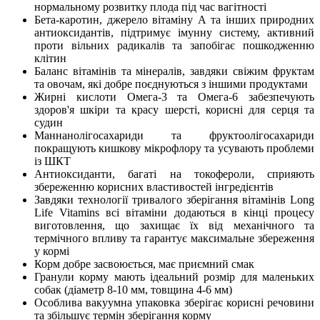
нормальному розвитку плода під час вагітності
Бета-каротин, джерело вітаміну А та інших природних
антиоксидантів, підтримує імунну систему, активний
проти вільних радикалів та запобігає пошкодженню
клітин
Баланс вітамінів та мінералів, завдяки свіжим фруктам
та овочам, які добре поєднуються з іншими продуктами
Жирні кислоти Омега-3 та Омега-6 забезпечують
здоров'я шкіри та красу шерсті, корисні для серця та
судин
Маннанолігосахариди та фруктоолігосахариди
покращують кишкову мікрофлору та усувають проблеми
із ШКТ
Антиоксиданти, багаті на токофероли, сприяють
збереженню корисних властивостей інгредієнтів
Завдяки технології тривалого зберігання вітамінів Long
Life Vitamins всі вітаміни додаються в кінці процесу
виготовлення, що захищає їх від механічного та
термічного впливу та гарантує максимальне збереження
у кормі
Корм добре засвоюється, має приємний смак
Гранули корму мають ідеальний розмір для маленьких
собак (діаметр 8-10 мм, товщина 4-6 мм)
Особлива вакуумна упаковка зберігає корисні речовини
та збільшує термін зберігання корму