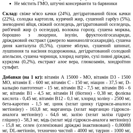
Не містить ГМО, штучні консерванти та барвники
Склад:
свіже м'ясо качки (24%), дегідратований білок качки
(22%), солодка картопля, курячий жир, сушений гарбуз (5%),
зневоднені яйця, свіжий оселедець, дегідратований оселедець,
риб'ячий жир (з оселедця), волокна гороху, сушена морква,
борошно з люцерни, інулін, фруктоолігосахариди,
дріжджовий екстракт (джерело маннанолігосахаридів), сушена
диня канталупа (0,5%), сушене яблуко, сушений шпинат,
лушпиння та насіння подорожника, дегідратований солодкий
апельсин, сушена чорниця, хлорид натрію, сухі пивні дріжджі,
куркума (0,2%), екстракт алое вера, глюкозамін, хондроїтин
сульфат.
Добавки (на 1 кг):
вітамін А 15000 - МО, вітамін D3 - 1500
МО, вітамін Е - 600 мг, вітамін С - 150 мг, ніацин - 37,5 мг, D-
кальцію пантотенат - 15 мг, вітамін В2 - 7,5 мг, вітамін В6 - 6
мг, вітамін В1 - 4,5 мг, вітамін Н (біотин) - 0,38 мг, фолієва
кислота - 0,45 мг, вітамін В12 - 0,1 мг, хлорид холіну - 2500 мг,
бета-каротин - 1,5 мг, цинк (хелат цинку гідрокси-аналога
метіоніну) - 163,8 мг, марганець (хелат марганцю гідрокси-
аналога метіоніну) - 64,6 мг, залізо (хелат заліза гідрату
гліцину) - 58,3 мг, мідь (хелат міді гідрокси-аналога метіоніну)
- 15,8 мг, селен (селенізовані дріжджі інактивовані) - 0,00088
мг, DL-метіонін, технично чистий - 4000 мг, таурин - 1000 мг,