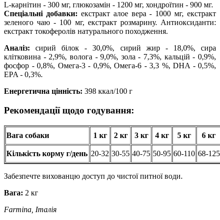
L-карнітин - 300 мг, глюкозамін - 1200 мг, хондроїтин - 900 мг.
Спеціальні добавки:
екстракт алое вера - 1000 мг, екстракт
зеленого чаю - 100 мг, екстракт розмарину. Антиоксиданти:
екстракт токоферолів натурального походження.
Аналіз:
сирий білок - 30,0%, сирий жир - 18,0%, сира
клітковина - 2,9%, волога - 9,0%, зола - 7,3%, кальцій - 0,9%,
фосфор - 0,8%, Омега-3 - 0,9%, Омега-6 - 3,3 %, DHA - 0,5%,
EPA - 0,3%.
Енергетична цінність:
398 ккал/100 г
Рекомендації щодо годування:
Вага
собаки
1 кг
2 кг
3 кг
4 кг
5 кг
6 кг
Кількість корму г/день
20-32
30-55
40-75
50-95
60-110
68-125
Забезпечте вихованцю доступ до чистої питної води.
Вага:
2 кг
Farmina, Італія