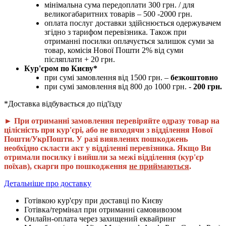
мінімальна сума передоплати 300 грн. / для
великогабаритних товарів – 500 -2000 грн.
оплата послуг доставки здійснюється одержувачем
згідно з тарифом перевізника. Також при
отриманні посилки оплачується залишок суми за
товар, комісія Нової Пошти 2% від суми
післяплати + 20 грн.
Кур'єром по Києву*
при сумі замовлення від 1500 грн. –
безкоштовно
при сумі замовлення від 800 до 1000 грн. -
200 грн.
*Доставка відбувається до під'їзду
► При отриманні замовлення перевіряйте одразу товар на
цілісність при кур'єрі, або не виходячи з відділення Нової
Пошти/УкрПошти. У разі виявлених пошкоджень
необхідно скласти акт у відділенні перевізника. Якщо Ви
отримали посилку і вийшли за межі відділення (кур'єр
поїхав), скарги про пошкодження
не приймаються
.
Детальніше про доставку
Готівкою кур'єру при доставці по Києву
Готівка/термінал при отриманні самовивозом
Онлайн-оплата через захищений еквайринг