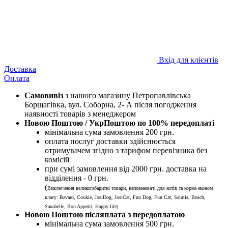
Вхід для клієнтів
Доставка
Оплата
Самовивіз
з нашого магазину Петропавлівська
Борщагівка, вул. Соборна, 2- А після погодження
наявності товарів з менеджером
Новою Поштою / УкрПоштою по 100% передоплаті
мінімальна сума замовлення 200 грн.
оплата послуг доставки здійснюється
отримувачем згідно з тарифом перевізника без
комісій
при сумі замовлення від 2000 грн. доставка на
відділення - 0 грн.
(
Виключення великогабаритні товари, наповнювачі для котів та корма економ
класу: Bavaro, Cookie, JosiDog, JosiCat, Fun Dog, Fun Cat, Salutis, Bosch,
Sanabelle, Bon Appetit, Happy life
)
Новою Поштою післяплата з передоплатою
мінімальна сума замовлення 500 грн.