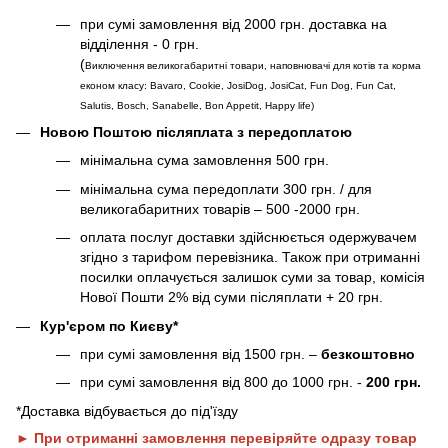
при сумі замовлення від 2000 грн. доставка на
відділення - 0 грн.
(
Виключення великогабаритні товари, наповнювачі для котів та корма
економ класу: Bavaro, Cookie, JosiDog, JosiCat, Fun Dog, Fun Cat,
Salutis, Bosch, Sanabelle, Bon Appetit, Happy life
)
Новою Поштою післяплата з передоплатою
мінімальна сума замовлення 500 грн.
мінімальна сума передоплати 300 грн. / для
великогабаритних товарів – 500 -2000 грн.
оплата послуг доставки здійснюється одержувачем
згідно з тарифом перевізника. Також при отриманні
посилки оплачується залишок суми за товар, комісія
Нової Пошти 2% від суми післяплати + 20 грн.
Кур'єром по Києву*
при сумі замовлення від 1500 грн. –
безкоштовно
при сумі замовлення від 800 до 1000 грн. -
200 грн.
*Доставка відбувається до під'їзду
► При отриманні замовлення перевіряйте одразу товар