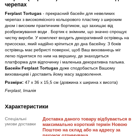
черепах
Ferplast Tortugas
- прекрасний басейн для невеликих
черепах з високоякісного кольорового пластику з широким
дном і високим практичним бортиком, що захищає від
розбризкування води . Бортик є знімним, що значно спрощує
чистку вироби. У комплект входить декоративний острівець на
присосках, який надійно кріпиться до дна басейну. З боків
острівець має ребристі поверхні, щоб Ваш вихованець міг
легко піднятися по ним на вершину, де знаходиться
платформа для відпочинку і маленька декоративна пальма.
Басейн Ferplast Tortugas
дуже сподобається Вашому
вихованцеві і доставить йому масу задоволення.
Розміри:
47 x 36 x 15,5 см (довжина х ширина х висота)
Ferplast, Італія
Характеристики
Спеціальні
Доставка даного товару відбувається в
умови доставки
максимально короткий термін Новою
Поштою на склад або на адресу за
рахунок отримувача