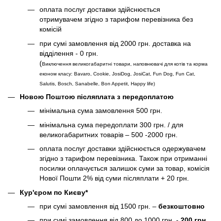
оплата послуг доставки здійснюється
отримувачем згідно з тарифом перевізника без
комісій
при сумі замовлення від 2000 грн. доставка на
відділення - 0 грн.
(
Виключення великогабаритні товари, наповнювачі для котів та корма
економ класу: Bavaro, Cookie, JosiDog, JosiCat, Fun Dog, Fun Cat,
Salutis, Bosch, Sanabelle, Bon Appetit, Happy life
)
Новою Поштою післяплата з передоплатою
мінімальна сума замовлення 500 грн.
мінімальна сума передоплати 300 грн. / для
великогабаритних товарів – 500 -2000 грн.
оплата послуг доставки здійснюється одержувачем
згідно з тарифом перевізника. Також при отриманні
посилки оплачується залишок суми за товар, комісія
Нової Пошти 2% від суми післяплати + 20 грн.
Кур'єром по Києву*
при сумі замовлення від 1500 грн. –
безкоштовно
при сумі замовлення від 800 до 1000 грн. -
200 грн.