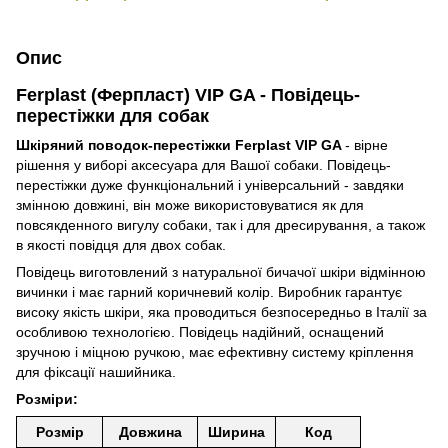
Опис
Ferplast (Ферпласт) VIP GA - Повідець-
перестіжки для собак
Шкіряний поводок-перестіжки Ferplast VIP GA
- вірне
рішення у виборі аксесуара для Вашої собаки. Повідець-
перестіжки дуже функціональний і універсальний - завдяки
змінною довжині, він може використовуватися як для
повсякденного вигулу собаки, так і для дресирування, а також
в якості повідця для двох собак.
Повідець виготовлений з натуральної бичачої шкіри відмінною
вичинки і має гарний коричневий колір. Виробник гарантує
високу якість шкіри, яка проводиться безпосередньо в Італії за
особливою технологією. Повідець надійний, оснащений
зручною і міцною ручкою, має ефективну систему кріплення
для фіксації нашийника.
Розміри:
Розмір
Довжина
Ширина
Код