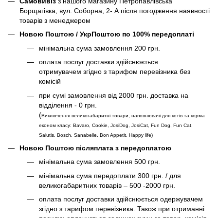
Самовивіз
з нашого магазину Петропавлівська
Борщагівка, вул. Соборна, 2- А після погодження наявності
товарів з менеджером
Новою Поштою / УкрПоштою по 100% передоплаті
мінімальна сума замовлення 200 грн.
оплата послуг доставки здійснюється
отримувачем згідно з тарифом перевізника без
комісій
при сумі замовлення від 2000 грн. доставка на
відділення - 0 грн.
(
Виключення великогабаритні товари, наповнювачі для котів та корма
економ класу: Bavaro, Cookie, JosiDog, JosiCat, Fun Dog, Fun Cat,
Salutis, Bosch, Sanabelle, Bon Appetit, Happy life
)
Новою Поштою післяплата з передоплатою
мінімальна сума замовлення 500 грн.
мінімальна сума передоплати 300 грн. / для
великогабаритних товарів – 500 -2000 грн.
оплата послуг доставки здійснюється одержувачем
згідно з тарифом перевізника. Також при отриманні