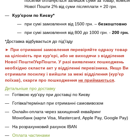
посилки оплачується залишок суми за товар, комісія
Нової Пошти 2% від суми післяплати + 20 грн.
Кур'єром по Києву*
при сумі замовлення від 1500 грн. –
безкоштовно
при сумі замовлення від 800 до 1000 грн. -
200 грн.
*Доставка відбувається до під'їзду
► При отриманні замовлення перевіряйте одразу товар
на цілісність при кур'єрі, або не виходячи з відділення
Нової Пошти/УкрПошти. У разі виявлених пошкоджень
необхідно скласти акт у відділенні перевізника. Якщо Ви
отримали посилку і вийшли за межі відділення (кур'єр
поїхав), скарги про пошкодження
не приймаються
.
Детальніше про доставку
Готівкою кур'єру при доставці по Києву
Готівка/термінал при отриманні самовивозом
Онлайн-оплата через захищений еквайринг
Монобанк (карти Visa, Mastercard, Apple Pay, Google Pay)
На розрахунковий рахунок IBAN
Оплата частинами