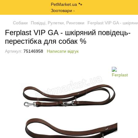
Собаки
Повідці, Рулетки, Ринговки
Ferplast VIP GA - шкірян
Ferplast VIP GA - шкіряний повідець-
перестібка для собак %
Артикул:
75146958
Написати відгук