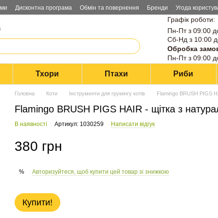
ами
Дисконтна програма
Обмін та повернення
Бренди
Угода користув
Графік роботи:
в
Пн-Пт з 09:00 д
Сб-Нд з 10:00 д
Обробка замо
Пн-Пт з 09:00 д
Тхори
Птахи
Риби
Головна
Коти
Інструменти для грумінгу котів
Flamingo BRUSH PIGS HAI
Flamingo BRUSH PIGS HAIR - щітка з натурал
В наявності
Артикул: 1030259
Написати відгук
380 грн
Авторизуйтеся, щоб купити цей товар зі знижкою
%
Купити!