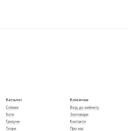
Каталог
Клієнтам
Собаки
Вхід до кабінету
Коти
Зоотовари
Гризуни
Контакти
Тхори
Про нас