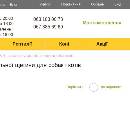
Порівняння
Укр
Рус
Обране
Вхід
ача
Блог
о 20:00
063 183 00 73
Моє замовлення
о 18:00
067 385 69 69
влень:
о 18:00
Рептилії
Коні
Акції
R - щітка з натуральної щетини для собак і котів
ьної щетини для собак і котів
Порівняти
До обраного