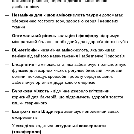
поживних речовин, перешкоджають виникненню
дисбактеріозу
Незамінна для кішок амінокислота таурин
допомагає
збереженню гострого зору, здоров'ю серця і нервових
тканин
Оптимальний рівень кальцію і фосфору
підтримує
мінеральний баланс, необхідний для здоров'я кісток і зубів
DL-метіонін
- незамінна амінокислота, яка захищає
печінку від зайвого навантаження і забезпечує її здоров'я
L-карнітин
- амінокислота, яка забезпечує т ранспортную
функцію для жирних кислот, регулює білковий і жировий
обміни, покращує кровообіг і роботу серця кошеня.
Забезпечує організм додатковою енергією
Бурякова м'якоть
- відмінне джерело клітковини,
корисний для бактерій, що підтримують здоров'я товстої
кишки тваринного
Екстракт юки Шидигера
зменшує неприємний запах
екскрементів
У складі знаходяться
натуральні консерванти
(токофероли)