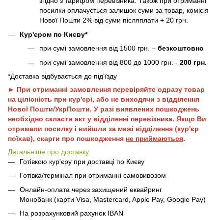
згідно з тарифом перевізника. Також при отриманні
посилки оплачується залишок суми за товар, комісія
Нової Пошти 2% від суми післяплати + 20 грн.
Кур'єром по Києву*
при сумі замовлення від 1500 грн. –
безкоштовно
при сумі замовлення від 800 до 1000 грн. -
200 грн.
*Доставка відбувається до під'їзду
► При отриманні замовлення перевіряйте одразу товар
на цілісність при кур'єрі, або не виходячи з відділення
Нової Пошти/УкрПошти. У разі виявлених пошкоджень
необхідно скласти акт у відділенні перевізника. Якщо Ви
отримали посилку і вийшли за межі відділення (кур'єр
поїхав), скарги про пошкодження
не приймаються
.
Детальніше про доставку
Готівкою кур'єру при доставці по Києву
Готівка/термінал при отриманні самовивозом
Онлайн-оплата через захищений еквайринг
Монобанк (карти Visa, Mastercard, Apple Pay, Google Pay)
На розрахунковий рахунок IBAN