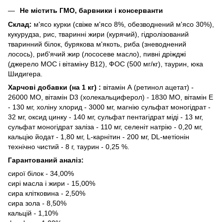
Не містить ГМО, барвники і консерванти
Склад:
м'ясо курки (свіже м'ясо 8%, обезводнений м'ясо 30%),
кукурудза, рис, тваринні жири (курячий), гідролізований
тваринний білок, бурякова м'якоть, риба (зневоднений
лосось), риб'ячий жир (лососеве масло), пивні дріжджі
(джерело МОС і вітаміну B12), ФОС (500 мг/кг), таурин, юка
Шидигера.
Харчові добавки (на 1 кг) :
вітамін А (ретинол ацетат) -
26000 МО, вітамін D3 (холекальциферол) - 1830 МО, вітамін E
- 130 мг, холіну хлорид - 3000 мг, магнію сульфат моногідрат -
32 мг, оксид цинку - 140 мг, сульфат пентагідрат міді - 13 мг,
сульфат моногідрат заліза - 110 мг, селеніт натрію - 0,20 мг,
кальцію йодат - 1,80 мг, L-карнітин - 200 мг, DL-метіонін
технічно чистий - 8 г, таурин - 0,25 %.
Гарантований аналіз:
сирої білок - 34,00%
сирі масла і жири - 15,00%
сира клітковина - 2,50%
сира зола - 8,50%
кальцій - 1,10%