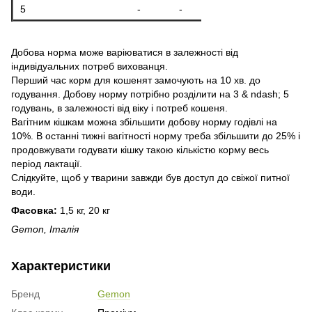
5
-
-
Добова норма може варіюватися в залежності від
індивідуальних потреб вихованця.
Перший час корм для кошенят замочують на 10 хв. до
годування. Добову норму потрібно розділити на 3 & ndash; 5
годувань, в залежності від віку і потреб кошеня.
Вагітним кішкам можна збільшити добову норму годівлі на
10%. В останні тижні вагітності норму треба збільшити до 25% і
продовжувати годувати кішку такою кількістю корму весь
період лактації.
Слідкуйте, щоб у тварини завжди був доступ до свіжої питної
води.
Фасовка:
1,5 кг, 20 кг
Gemon, Італія
Характеристики
Бренд
Gemon