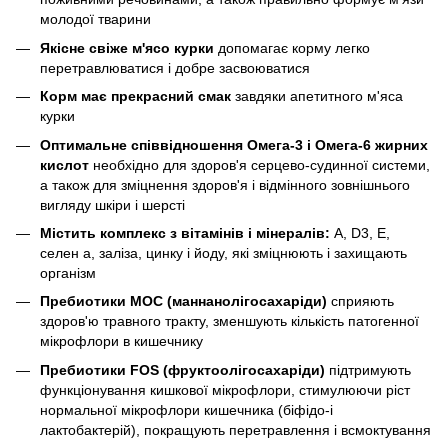
молодої тварини
Якісне свіже м'ясо курки
допомагає корму легко
перетравлюватися і добре засвоюватися
Корм ​​має прекрасний смак
завдяки апетитного м'яса
курки
Оптимальне співвідношення Омега-3 і Омега-6 жирних
кислот
необхідно для здоров'я серцево-судинної системи,
а також для зміцнення здоров'я і відмінного зовнішнього
вигляду шкіри і шерсті
Містить комплекс з вітамінів і мінералів:
А, D3, Е,
селен а, заліза, цинку і йоду, які зміцнюють і захищають
організм
Пребиотики МОС (маннанолігосахаріди)
сприяють
здоров'ю травного тракту, зменшують кількість патогенної
мікрофлори в кишечнику
Пребиотики FOS (фруктоолігосахаріди)
підтримують
функціонування кишкової мікрофлори, стимулюючи ріст
нормальної мікрофлори кишечника (біфідо-і
лактобактерій), покращують перетравлення і всмоктування