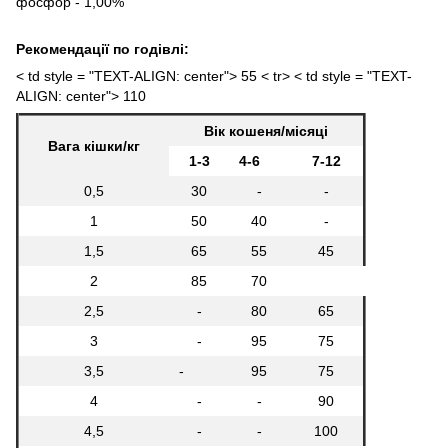
фосфор - 1,00%
Рекомендації по годівлі:
< td style = "TEXT-ALIGN: center"> 55 < tr> < td style = "TEXT-
ALIGN: center"> 110
Вік кошеня/місяці
Вага кішки/кг
1-3
4-6
7-12
0,5
30
-
-
1
50
40
-
1,5
65
55
45
2
85
70
2,5
-
80
65
3
-
95
75
3,5
-
95
75
4
-
-
90
4,5
-
-
100