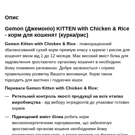
Опис
Gemon (Джемоніо) KITTEN with Chicken & Rice
- корм для кошенят (курка/рис)
Gemon Kitten with Chicken & Rice
- повнораціонний
збалансований сухий корм преміум класу з куркою і рисом для
кошенят віком від 1 до 12 місяців. Має високий вміст білка для
задоволення зростаючого організму кошенят в необхідних
йому поживних речовинах. Добре засвоюється і сприяє
правильному розвитку Вашого вихованця. Корм також
підходить для вагітних і годуючих кішок.
Переваги Gemon Kitten with Chicken & Rice:
Ретельний контроль якості продукції на всіх етапах
виробництва
- від вибору інгредієнтів до упаковки готових
кормів
Підвищений вміст білка
робить корм
високоенергетичним харчуванням, що забезпечує
зростаючий організм кошеня необхідними йому
поживними речовинами, а також правильно формує м'язи