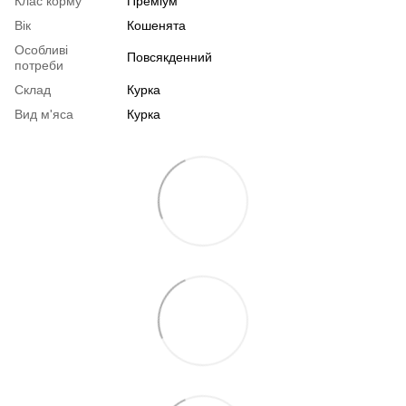
Клас корму
Преміум
Вік
Кошенята
Особливі
Повсякденний
потреби
Склад
Курка
Вид м'яса
Курка