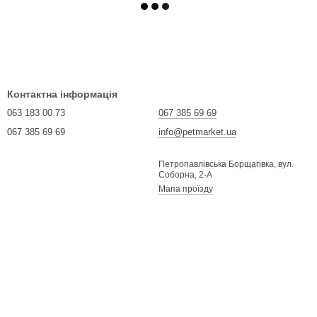
Контактна інформація
063 183 00 73
067 385 69 69
067 385 69 69
info@petmarket.ua
Петропавлівська Борщагівка, вул.
Соборна, 2-А
Мапа проїзду