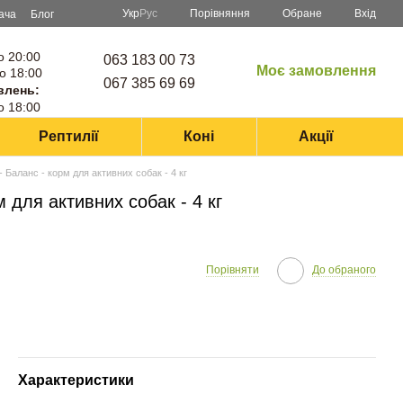
Порівняння
Укр
Рус
Обране
Вхід
ача
Блог
о 20:00
063 183 00 73
Моє замовлення
о 18:00
067 385 69 69
влень:
о 18:00
Рептилії
Коні
Акції
 Баланс - корм для активних собак - 4 кг
 для активних собак - 4 кг
Порівняти
До обраного
Характеристики