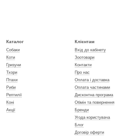
Каталог
Клієнтам
Собаки
Вхід до кабінету
Коти
Зоотовари
Гризуни
Контакти
Тхори
Про нас
Птахи
Оплата і доставка
Риби
Оплата частинами
Рептилії
Дисконтна програма
Коні
Обмін та повернення
Акції
Бренди
Угода користувача
Блог
Договір оферти