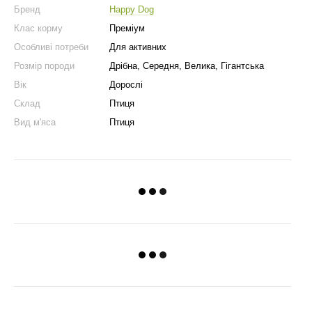
Бренд
Happy Dog
Клас корму
Преміум
Особливі потреби
Для активних
Розмір породи
Дрібна, Середня, Велика, Гігантська
Вік
Дорослі
Склад
Птиця
Вид м'яса
Птиця