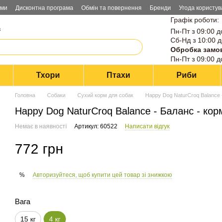
ами
Дисконтна програма
Обмін та повернення
Бренди
Угода користув
Графік роботи:
в
Пн-Пт з 09:00 д
Сб-Нд з 10:00 д
Обробка замо
Пн-Пт з 09:00 д
Тхори
Птахи
Риби
Головна
Собаки
Сухий корм для собак
Happy Dog NaturCroq Balance -
Happy Dog NaturCroq Balance - Баланс - корм
Немає в наявності
Артикул: 60522
Написати відгук
772 грн
Авторизуйтеся, щоб купити цей товар зі знижкою
%
Вага
15 кг
4 кг